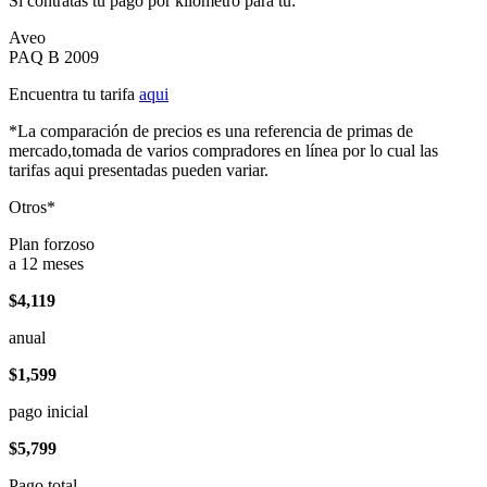
Si contratas tu pago por kilómetro para tu:
Aveo
PAQ B 2009
Encuentra tu tarifa
aqui
*La comparación de precios es una referencia de primas de
mercado,tomada de varios compradores en línea por lo cual las
tarifas aqui presentadas pueden variar.
Otros*
Plan forzoso
a 12 meses
$4,119
anual
$1,599
pago inicial
$5,799
Pago total