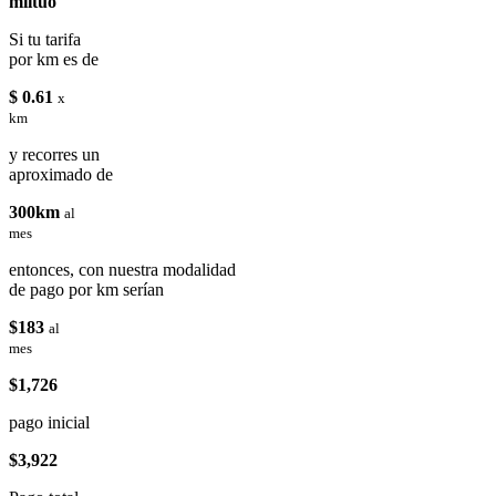
miituo
Si tu tarifa
por km es de
$ 0.61
x
km
y recorres un
aproximado de
300km
al
mes
entonces, con nuestra modalidad
de pago por km serían
$183
al
mes
$1,726
pago inicial
$3,922