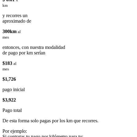
km
y recorres un
aproximado de
300km
al
mes
entonces, con nuestra modalidad
de pago por km serían
$183
al
mes
$1,726
pago inicial
$3,922
Pago total
De esta forma solo pagas por los km que recorres.
Por ejemplo:
Si contratas tu pago por kilómetro para tu: