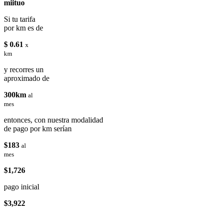
miituo
Si tu tarifa
por km es de
$ 0.61
x
km
y recorres un
aproximado de
300km
al
mes
entonces, con nuestra modalidad
de pago por km serían
$183
al
mes
$1,726
pago inicial
$3,922