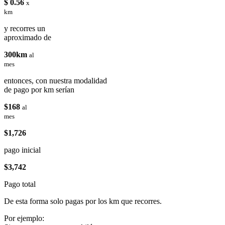
$ 0.56
x
km
y recorres un
aproximado de
300km
al
mes
entonces, con nuestra modalidad
de pago por km serían
$168
al
mes
$1,726
pago inicial
$3,742
Pago total
De esta forma solo pagas por los km que recorres.
Por ejemplo: