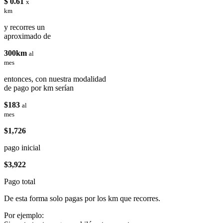
$ 0.61
x
km
y recorres un
aproximado de
300km
al
mes
entonces, con nuestra modalidad
de pago por km serían
$183
al
mes
$1,726
pago inicial
$3,922
Pago total
De esta forma solo pagas por los km que recorres.
Por ejemplo: