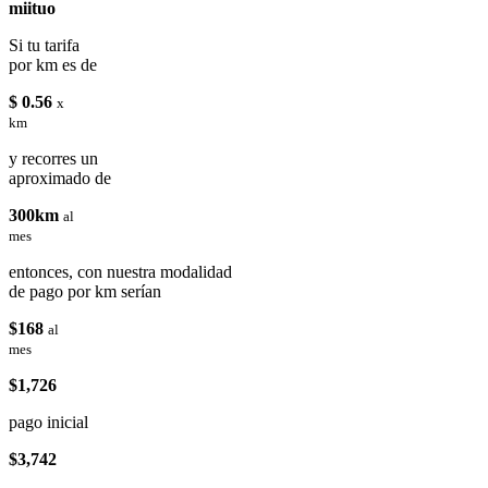
miituo
Si tu tarifa
por km es de
$ 0.56
x
km
y recorres un
aproximado de
300km
al
mes
entonces, con nuestra modalidad
de pago por km serían
$168
al
mes
$1,726
pago inicial
$3,742