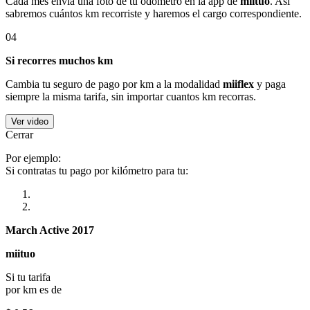
Cada mes envía una foto de tu odómetro en la app de
miituo
. Así
sabremos cuántos km recorriste y haremos el cargo correspondiente.
04
Si recorres muchos km
Cambia tu seguro de pago por km a la modalidad
miiflex
y paga
siempre la misma tarifa, sin importar cuantos km recorras.
Ver video
Cerrar
Por ejemplo:
Si contratas tu pago por kilómetro para tu:
March Active 2017
miituo
Si tu tarifa
por km es de