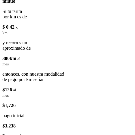
miituo
Si tu tarifa
por km es de
$ 0.42
x
km
y recorres un
aproximado de
300km
al
mes
entonces, con nuestra modalidad
de pago por km serían
$126
al
mes
$1,726
pago inicial
$3,238