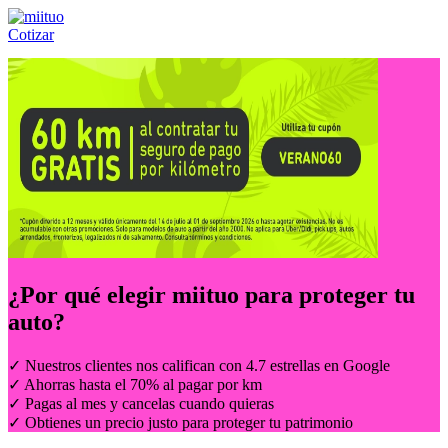
Cotizar
Llámanos al:
(55) 84-21-05-00
ó
800-953-00-59
¿Por qué elegir
miituo
para proteger tu
auto?
✓ Nuestros clientes nos califican con 4.7 estrellas en Google
✓ Ahorras hasta el 70% al pagar por km
✓ Pagas al mes y cancelas cuando quieras
✓ Obtienes un precio justo para proteger tu patrimonio