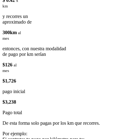
$ 0.42
x
km
y recorres un
aproximado de
300km
al
mes
entonces, con nuestra modalidad
de pago por km serían
$126
al
mes
$1,726
pago inicial
$3,238
Pago total
De esta forma solo pagas por los km que recorres.
Por ejemplo: