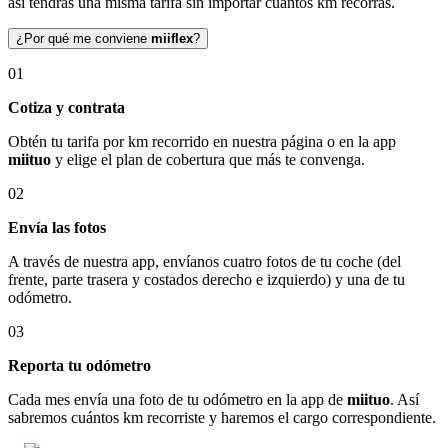
así tendrás una misma tarifa sin importar cuántos km recorras.
¿Por qué me conviene
miiflex
?
01
Cotiza y contrata
Obtén tu tarifa por km recorrido en nuestra página o en la app
miituo
y elige el plan de cobertura que más te convenga.
02
Envía las fotos
A través de nuestra app, envíanos cuatro fotos de tu coche (del
frente, parte trasera y costados derecho e izquierdo) y una de tu
odómetro.
03
Reporta tu odómetro
Cada mes envía una foto de tu odómetro en la app de
miituo
. Así
sabremos cuántos km recorriste y haremos el cargo correspondiente.