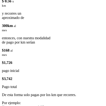
$ 0.56
x
km
y recorres un
aproximado de
300km
al
mes
entonces, con nuestra modalidad
de pago por km serían
$168
al
mes
$1,726
pago inicial
$3,742
Pago total
De esta forma solo pagas por los km que recorres.
Por ejemplo: