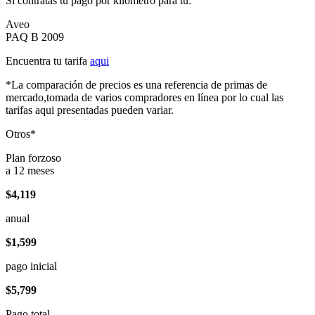
Si contratas tu pago por kilómetro para tu:
Aveo
PAQ B 2009
Encuentra tu tarifa
aqui
*La comparación de precios es una referencia de primas de
mercado,tomada de varios compradores en línea por lo cual las
tarifas aqui presentadas pueden variar.
Otros*
Plan forzoso
a 12 meses
$4,119
anual
$1,599
pago inicial
$5,799
Pago total