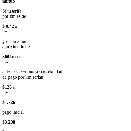
miituo
Si tu tarifa
por km es de
$ 0.42
x
km
y recorres un
aproximado de
300km
al
mes
entonces, con nuestra modalidad
de pago por km serían
$126
al
mes
$1,726
pago inicial
$3,238