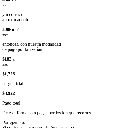
km
y recorres un
aproximado de
300km
al
mes
entonces, con nuestra modalidad
de pago por km serían
$183
al
mes
$1,726
pago inicial
$3,922
Pago total
De esta forma solo pagas por los km que recorres.
Por ejemplo:
Si contratas tu pago por kilómetro para tu: