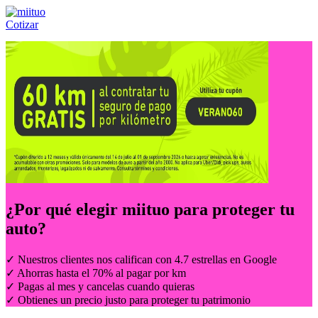
Cotizar
Llámanos al:
(55) 84-21-05-00
ó
800-953-00-59
¿Por qué elegir
miituo
para proteger tu
auto?
✓ Nuestros clientes nos califican con 4.7 estrellas en Google
✓ Ahorras hasta el 70% al pagar por km
✓ Pagas al mes y cancelas cuando quieras
✓ Obtienes un precio justo para proteger tu patrimonio