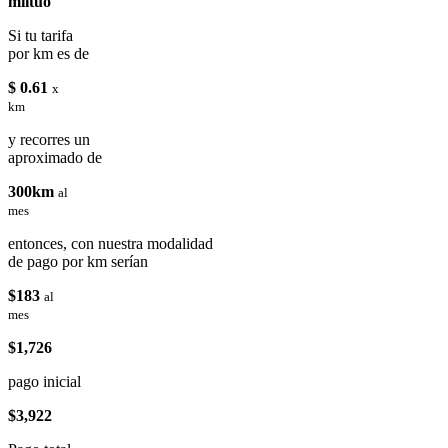
miituo
Si tu tarifa
por km es de
$ 0.61
x
km
y recorres un
aproximado de
300km
al
mes
entonces, con nuestra modalidad
de pago por km serían
$183
al
mes
$1,726
pago inicial
$3,922