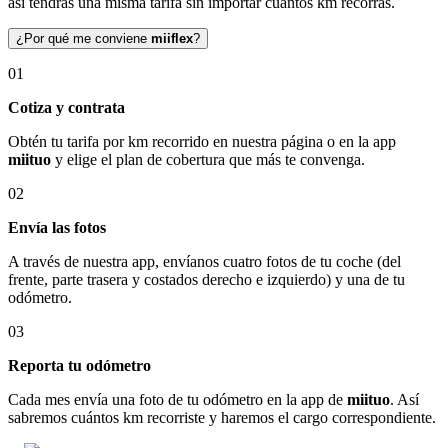
así tendrás una misma tarifa sin importar cuántos km recorras.
¿Por qué me conviene
miiflex
?
01
Cotiza y contrata
Obtén tu tarifa por km recorrido en nuestra página o en la app
miituo
y elige el plan de cobertura que más te convenga.
02
Envía las fotos
A través de nuestra app, envíanos cuatro fotos de tu coche (del
frente, parte trasera y costados derecho e izquierdo) y una de tu
odómetro.
03
Reporta tu odómetro
Cada mes envía una foto de tu odómetro en la app de
miituo
. Así
sabremos cuántos km recorriste y haremos el cargo correspondiente.