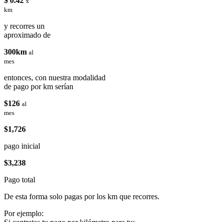
$ 0.42
x
km
y recorres un
aproximado de
300km
al
mes
entonces, con nuestra modalidad
de pago por km serían
$126
al
mes
$1,726
pago inicial
$3,238
Pago total
De esta forma solo pagas por los km que recorres.
Por ejemplo: