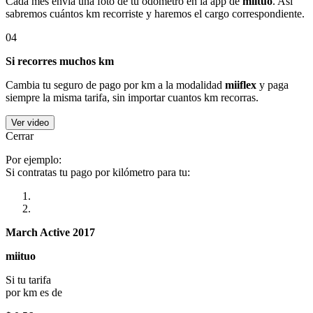
Cada mes envía una foto de tu odómetro en la app de
miituo
. Así
sabremos cuántos km recorriste y haremos el cargo correspondiente.
04
Si recorres muchos km
Cambia tu seguro de pago por km a la modalidad
miiflex
y paga
siempre la misma tarifa, sin importar cuantos km recorras.
Ver video
Cerrar
Por ejemplo:
Si contratas tu pago por kilómetro para tu:
March Active 2017
miituo
Si tu tarifa
por km es de