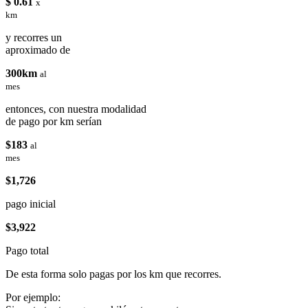
$ 0.61
x
km
y recorres un
aproximado de
300km
al
mes
entonces, con nuestra modalidad
de pago por km serían
$183
al
mes
$1,726
pago inicial
$3,922
Pago total
De esta forma solo pagas por los km que recorres.
Por ejemplo: