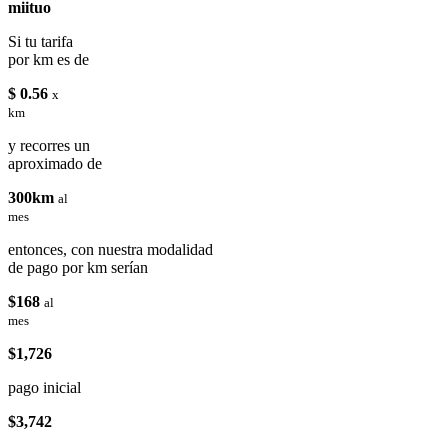
miituo
Si tu tarifa
por km es de
$ 0.56
x
km
y recorres un
aproximado de
300km
al
mes
entonces, con nuestra modalidad
de pago por km serían
$168
al
mes
$1,726
pago inicial
$3,742