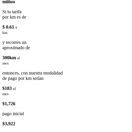
miituo
Si tu tarifa
por km es de
$ 0.61
x
km
y recorres un
aproximado de
300km
al
mes
entonces, con nuestra modalidad
de pago por km serían
$183
al
mes
$1,726
pago inicial
$3,922