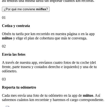
así tendrás una misma tarifa sin importar cuántos km recorras.
¿Por qué me conviene
miiflex
?
01
Cotiza y contrata
Obtén tu tarifa por km recorrido en nuestra página o en la app
miituo
y elige el plan de cobertura que más te convenga.
02
Envía las fotos
A través de nuestra app, envíanos cuatro fotos de tu coche (del
frente, parte trasera y costados derecho e izquierdo) y una de tu
odómetro.
03
Reporta tu odómetro
Cada mes envía una foto de tu odómetro en la app de
miituo
. Así
sabremos cuántos km recorriste y haremos el cargo correspondiente.