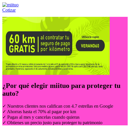
Cotizar
Llámanos al:
(55) 84-21-05-00
ó
800-953-00-59
¿Por qué elegir
miituo
para proteger tu
auto?
✓ Nuestros clientes nos califican con 4.7 estrellas en Google
✓ Ahorras hasta el 70% al pagar por km
✓ Pagas al mes y cancelas cuando quieras
✓ Obtienes un precio justo para proteger tu patrimonio