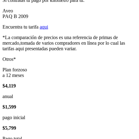
Si contratas tu pago por kilómetro para tu:
Aveo
PAQ B 2009
Encuentra tu tarifa
aqui
*La comparación de precios es una referencia de primas de
mercado,tomada de varios compradores en línea por lo cual las
tarifas aqui presentadas pueden variar.
Otros*
Plan forzoso
a 12 meses
$4,119
anual
$1,599
pago inicial
$5,799
Pago total