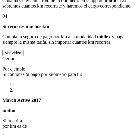
Cada mes envía una foto de tu odómetro en la app de
miituo
. Así
sabremos cuántos km recorriste y haremos el cargo correspondiente.
04
Si recorres muchos km
Cambia tu seguro de pago por km a la modalidad
miiflex
y paga
siempre la misma tarifa, sin importar cuantos km recorras.
Ver video
Cerrar
Por ejemplo:
Si contratas tu pago por kilómetro para tu:
March Active 2017
miituo
Si tu tarifa
por km es de