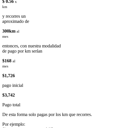
$ 0.56
x
km
y recorres un
aproximado de
300km
al
mes
entonces, con nuestra modalidad
de pago por km serían
$168
al
mes
$1,726
pago inicial
$3,742
Pago total
De esta forma solo pagas por los km que recorres.
Por ejemplo: