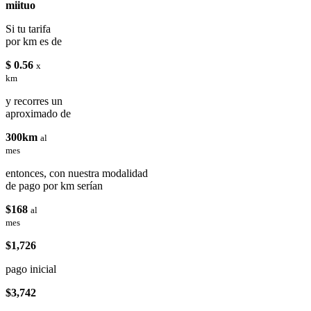
miituo
Si tu tarifa
por km es de
$ 0.56
x
km
y recorres un
aproximado de
300km
al
mes
entonces, con nuestra modalidad
de pago por km serían
$168
al
mes
$1,726
pago inicial
$3,742