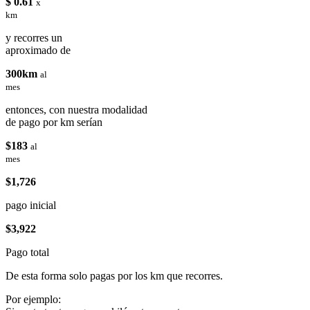
$ 0.61
x
km
y recorres un
aproximado de
300km
al
mes
entonces, con nuestra modalidad
de pago por km serían
$183
al
mes
$1,726
pago inicial
$3,922
Pago total
De esta forma solo pagas por los km que recorres.
Por ejemplo: