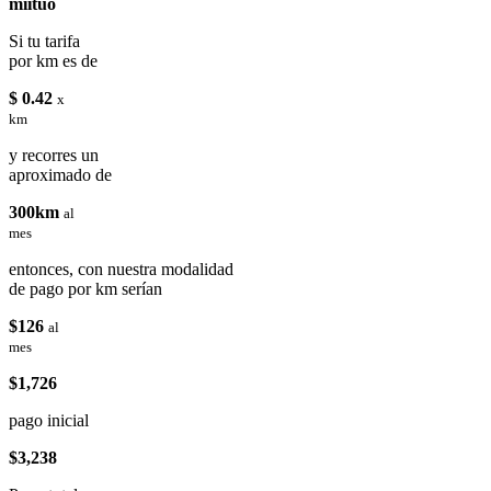
miituo
Si tu tarifa
por km es de
$ 0.42
x
km
y recorres un
aproximado de
300km
al
mes
entonces, con nuestra modalidad
de pago por km serían
$126
al
mes
$1,726
pago inicial
$3,238