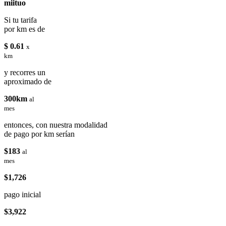
miituo
Si tu tarifa
por km es de
$ 0.61
x
km
y recorres un
aproximado de
300km
al
mes
entonces, con nuestra modalidad
de pago por km serían
$183
al
mes
$1,726
pago inicial
$3,922