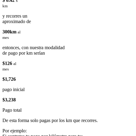
$ 0.42
x
km
y recorres un
aproximado de
300km
al
mes
entonces, con nuestra modalidad
de pago por km serían
$126
al
mes
$1,726
pago inicial
$3,238
Pago total
De esta forma solo pagas por los km que recorres.
Por ejemplo: