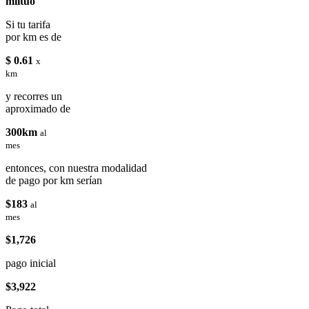
miituo
Si tu tarifa
por km es de
$ 0.61
x
km
y recorres un
aproximado de
300km
al
mes
entonces, con nuestra modalidad
de pago por km serían
$183
al
mes
$1,726
pago inicial
$3,922