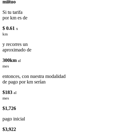
miituo
Si tu tarifa
por km es de
$ 0.61
x
km
y recorres un
aproximado de
300km
al
mes
entonces, con nuestra modalidad
de pago por km serían
$183
al
mes
$1,726
pago inicial
$3,922