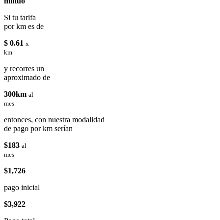
miituo
Si tu tarifa
por km es de
$ 0.61
x
km
y recorres un
aproximado de
300km
al
mes
entonces, con nuestra modalidad
de pago por km serían
$183
al
mes
$1,726
pago inicial
$3,922