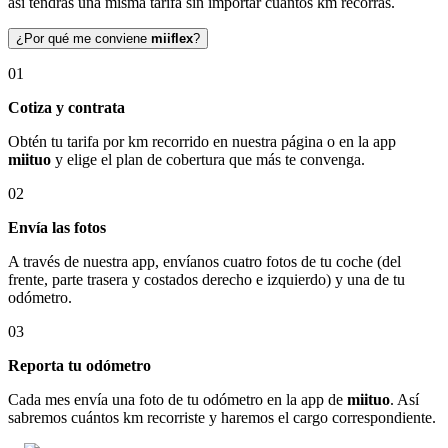
así tendrás una misma tarifa sin importar cuántos km recorras.
¿Por qué me conviene
miiflex
?
01
Cotiza y contrata
Obtén tu tarifa por km recorrido en nuestra página o en la app
miituo
y elige el plan de cobertura que más te convenga.
02
Envía las fotos
A través de nuestra app, envíanos cuatro fotos de tu coche (del
frente, parte trasera y costados derecho e izquierdo) y una de tu
odómetro.
03
Reporta tu odómetro
Cada mes envía una foto de tu odómetro en la app de
miituo
. Así
sabremos cuántos km recorriste y haremos el cargo correspondiente.