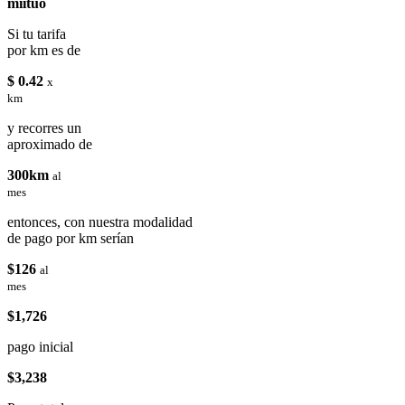
miituo
Si tu tarifa
por km es de
$ 0.42
x
km
y recorres un
aproximado de
300km
al
mes
entonces, con nuestra modalidad
de pago por km serían
$126
al
mes
$1,726
pago inicial
$3,238