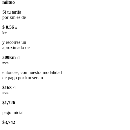
miituo
Si tu tarifa
por km es de
$ 0.56
x
km
y recorres un
aproximado de
300km
al
mes
entonces, con nuestra modalidad
de pago por km serían
$168
al
mes
$1,726
pago inicial
$3,742