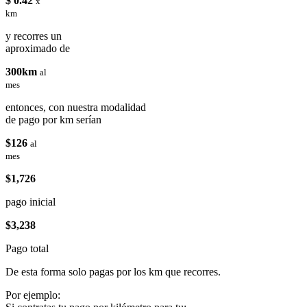
$ 0.42
x
km
y recorres un
aproximado de
300km
al
mes
entonces, con nuestra modalidad
de pago por km serían
$126
al
mes
$1,726
pago inicial
$3,238
Pago total
De esta forma solo pagas por los km que recorres.
Por ejemplo: