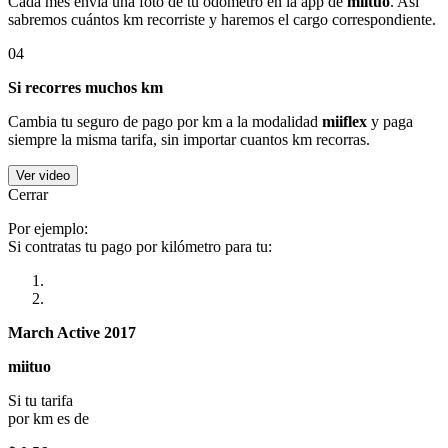
Cada mes envía una foto de tu odómetro en la app de
miituo
. Así
sabremos cuántos km recorriste y haremos el cargo correspondiente.
04
Si recorres muchos km
Cambia tu seguro de pago por km a la modalidad
miiflex
y paga
siempre la misma tarifa, sin importar cuantos km recorras.
Ver video
Cerrar
Por ejemplo:
Si contratas tu pago por kilómetro para tu:
March Active 2017
miituo
Si tu tarifa
por km es de