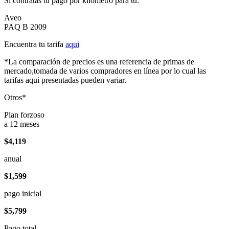
Si contratas tu pago por kilómetro para tu:
Aveo
PAQ B 2009
Encuentra tu tarifa
aqui
*La comparación de precios es una referencia de primas de
mercado,tomada de varios compradores en línea por lo cual las
tarifas aqui presentadas pueden variar.
Otros*
Plan forzoso
a 12 meses
$4,119
anual
$1,599
pago inicial
$5,799
Pago total