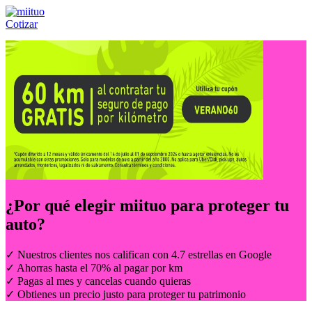
Cotizar
Llámanos al:
(55) 84-21-05-00
ó
800-953-00-59
¿Por qué elegir
miituo
para proteger tu
auto?
✓ Nuestros clientes nos califican con 4.7 estrellas en Google
✓ Ahorras hasta el 70% al pagar por km
✓ Pagas al mes y cancelas cuando quieras
✓ Obtienes un precio justo para proteger tu patrimonio