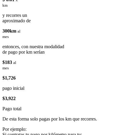
km
y recorres un
aproximado de
300km
al
mes
entonces, con nuestra modalidad
de pago por km serían
$183
al
mes
$1,726
pago inicial
$3,922
Pago total
De esta forma solo pagas por los km que recorres.
Por ejemplo:
Si contratas tu pago por kilómetro para tu: