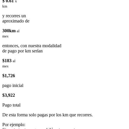
$ 0.61
x
km
y recorres un
aproximado de
300km
al
mes
entonces, con nuestra modalidad
de pago por km serían
$183
al
mes
$1,726
pago inicial
$3,922
Pago total
De esta forma solo pagas por los km que recorres.
Por ejemplo: