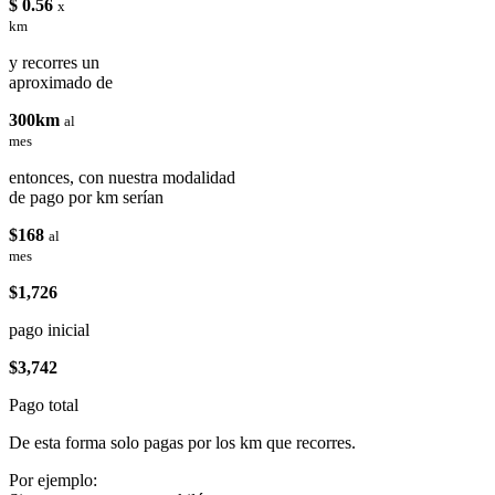
$ 0.56
x
km
y recorres un
aproximado de
300km
al
mes
entonces, con nuestra modalidad
de pago por km serían
$168
al
mes
$1,726
pago inicial
$3,742
Pago total
De esta forma solo pagas por los km que recorres.
Por ejemplo: