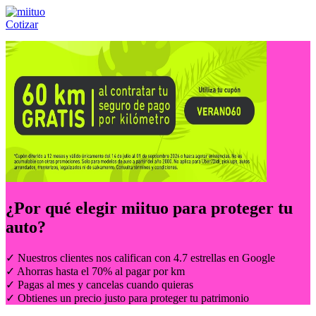
Cotizar
Llámanos al:
(55) 84-21-05-00
ó
800-953-00-59
¿Por qué elegir
miituo
para proteger tu
auto?
✓ Nuestros clientes nos califican con 4.7 estrellas en Google
✓ Ahorras hasta el 70% al pagar por km
✓ Pagas al mes y cancelas cuando quieras
✓ Obtienes un precio justo para proteger tu patrimonio