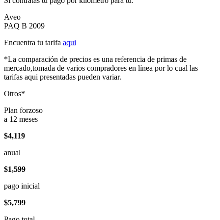
Si contratas tu pago por kilómetro para tu:
Aveo
PAQ B 2009
Encuentra tu tarifa
aqui
*La comparación de precios es una referencia de primas de
mercado,tomada de varios compradores en línea por lo cual las
tarifas aqui presentadas pueden variar.
Otros*
Plan forzoso
a 12 meses
$4,119
anual
$1,599
pago inicial
$5,799
Pago total