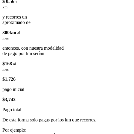
$ 0.56
x
km
y recorres un
aproximado de
300km
al
mes
entonces, con nuestra modalidad
de pago por km serían
$168
al
mes
$1,726
pago inicial
$3,742
Pago total
De esta forma solo pagas por los km que recorres.
Por ejemplo: