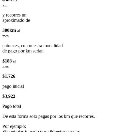
km
y recorres un
aproximado de
300km
al
mes
entonces, con nuestra modalidad
de pago por km serían
$183
al
mes
$1,726
pago inicial
$3,922
Pago total
De esta forma solo pagas por los km que recorres.
Por ejemplo:
Si contratas tu pago por kilómetro para tu: