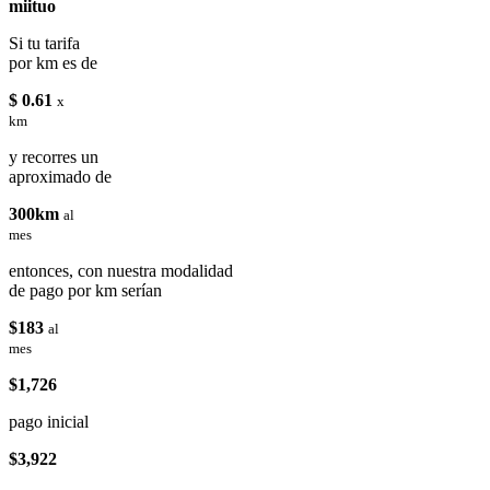
miituo
Si tu tarifa
por km es de
$ 0.61
x
km
y recorres un
aproximado de
300km
al
mes
entonces, con nuestra modalidad
de pago por km serían
$183
al
mes
$1,726
pago inicial
$3,922