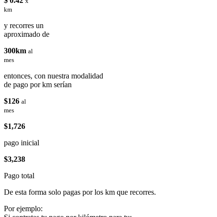
$ 0.42
x
km
y recorres un
aproximado de
300km
al
mes
entonces, con nuestra modalidad
de pago por km serían
$126
al
mes
$1,726
pago inicial
$3,238
Pago total
De esta forma solo pagas por los km que recorres.
Por ejemplo: