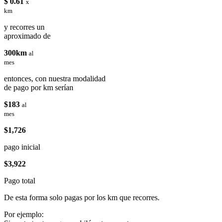
$ 0.61
x
km
y recorres un
aproximado de
300km
al
mes
entonces, con nuestra modalidad
de pago por km serían
$183
al
mes
$1,726
pago inicial
$3,922
Pago total
De esta forma solo pagas por los km que recorres.
Por ejemplo: