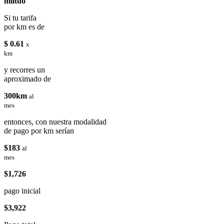
miituo
Si tu tarifa
por km es de
$ 0.61
x
km
y recorres un
aproximado de
300km
al
mes
entonces, con nuestra modalidad
de pago por km serían
$183
al
mes
$1,726
pago inicial
$3,922