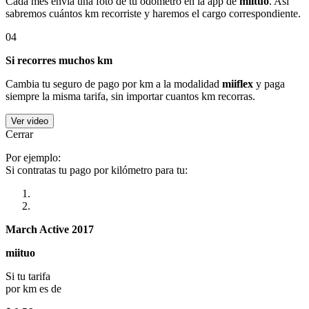
Cada mes envía una foto de tu odómetro en la app de
miituo
. Así
sabremos cuántos km recorriste y haremos el cargo correspondiente.
04
Si recorres muchos km
Cambia tu seguro de pago por km a la modalidad
miiflex
y paga
siempre la misma tarifa, sin importar cuantos km recorras.
Ver video
Cerrar
Por ejemplo:
Si contratas tu pago por kilómetro para tu:
March Active 2017
miituo
Si tu tarifa
por km es de