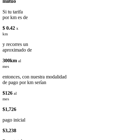
miituo
Si tu tarifa
por km es de
$ 0.42
x
km
y recorres un
aproximado de
300km
al
mes
entonces, con nuestra modalidad
de pago por km serían
$126
al
mes
$1,726
pago inicial
$3,238