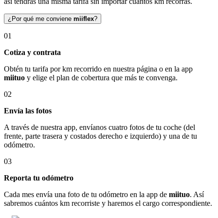
así tendrás una misma tarifa sin importar cuántos km recorras.
¿Por qué me conviene
miiflex
?
01
Cotiza y contrata
Obtén tu tarifa por km recorrido en nuestra página o en la app
miituo
y elige el plan de cobertura que más te convenga.
02
Envía las fotos
A través de nuestra app, envíanos cuatro fotos de tu coche (del
frente, parte trasera y costados derecho e izquierdo) y una de tu
odómetro.
03
Reporta tu odómetro
Cada mes envía una foto de tu odómetro en la app de
miituo
. Así
sabremos cuántos km recorriste y haremos el cargo correspondiente.