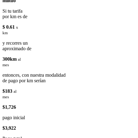
miituo
Si tu tarifa
por km es de
$ 0.61
x
km
y recorres un
aproximado de
300km
al
mes
entonces, con nuestra modalidad
de pago por km serían
$183
al
mes
$1,726
pago inicial
$3,922