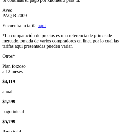
Si contratas tu pago por kilómetro para tu:
Aveo
PAQ B 2009
Encuentra tu tarifa
aqui
*La comparación de precios es una referencia de primas de
mercado,tomada de varios compradores en línea por lo cual las
tarifas aqui presentadas pueden variar.
Otros*
Plan forzoso
a 12 meses
$4,119
anual
$1,599
pago inicial
$5,799
Pago total