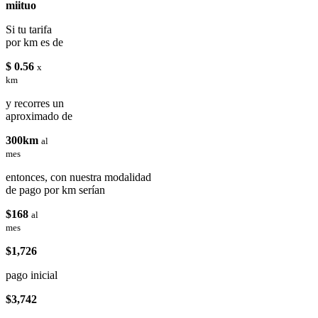
miituo
Si tu tarifa
por km es de
$ 0.56
x
km
y recorres un
aproximado de
300km
al
mes
entonces, con nuestra modalidad
de pago por km serían
$168
al
mes
$1,726
pago inicial
$3,742