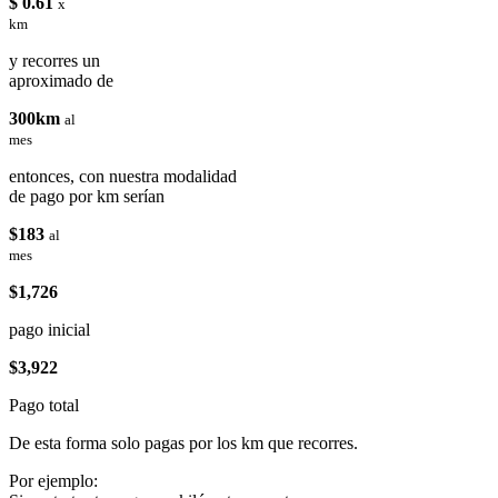
$ 0.61
x
km
y recorres un
aproximado de
300km
al
mes
entonces, con nuestra modalidad
de pago por km serían
$183
al
mes
$1,726
pago inicial
$3,922
Pago total
De esta forma solo pagas por los km que recorres.
Por ejemplo: