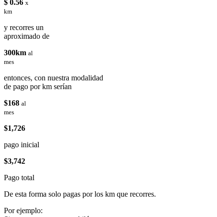
$ 0.56
x
km
y recorres un
aproximado de
300km
al
mes
entonces, con nuestra modalidad
de pago por km serían
$168
al
mes
$1,726
pago inicial
$3,742
Pago total
De esta forma solo pagas por los km que recorres.
Por ejemplo: