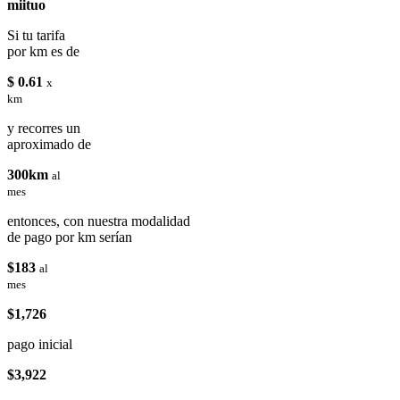
miituo
Si tu tarifa
por km es de
$ 0.61
x
km
y recorres un
aproximado de
300km
al
mes
entonces, con nuestra modalidad
de pago por km serían
$183
al
mes
$1,726
pago inicial
$3,922