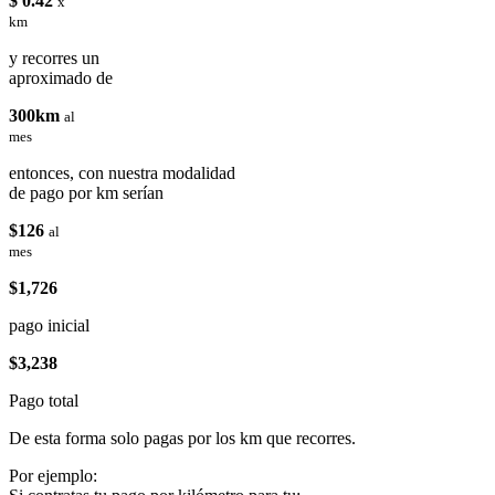
$ 0.42
x
km
y recorres un
aproximado de
300km
al
mes
entonces, con nuestra modalidad
de pago por km serían
$126
al
mes
$1,726
pago inicial
$3,238
Pago total
De esta forma solo pagas por los km que recorres.
Por ejemplo: