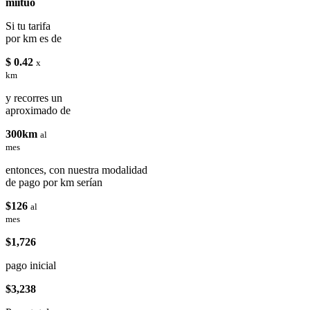
miituo
Si tu tarifa
por km es de
$ 0.42
x
km
y recorres un
aproximado de
300km
al
mes
entonces, con nuestra modalidad
de pago por km serían
$126
al
mes
$1,726
pago inicial
$3,238