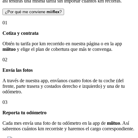
así tendrás una misma tarifa sin importar cuántos km recorras.
¿Por qué me conviene
miiflex
?
01
Cotiza y contrata
Obtén tu tarifa por km recorrido en nuestra página o en la app
miituo
y elige el plan de cobertura que más te convenga.
02
Envía las fotos
A través de nuestra app, envíanos cuatro fotos de tu coche (del
frente, parte trasera y costados derecho e izquierdo) y una de tu
odómetro.
03
Reporta tu odómetro
Cada mes envía una foto de tu odómetro en la app de
miituo
. Así
sabremos cuántos km recorriste y haremos el cargo correspondiente.