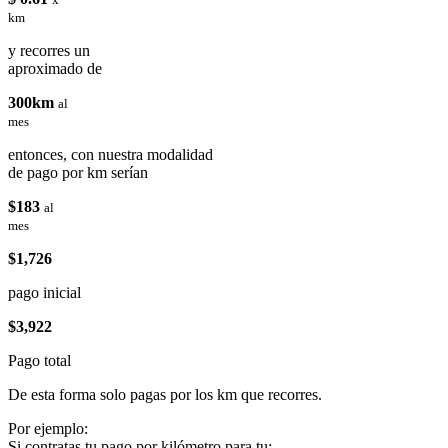
km
y recorres un
aproximado de
300km
al
mes
entonces, con nuestra modalidad
de pago por km serían
$183
al
mes
$1,726
pago inicial
$3,922
Pago total
De esta forma solo pagas por los km que recorres.
Por ejemplo:
Si contratas tu pago por kilómetro para tu: