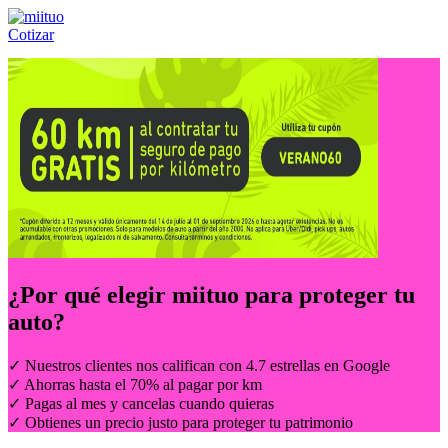
Cotizar
Llámanos al:
(55) 84-21-05-00
ó
800-953-00-59
¿Por qué elegir
miituo
para proteger tu
auto?
✓ Nuestros clientes nos califican con 4.7 estrellas en Google
✓ Ahorras hasta el 70% al pagar por km
✓ Pagas al mes y cancelas cuando quieras
✓ Obtienes un precio justo para proteger tu patrimonio