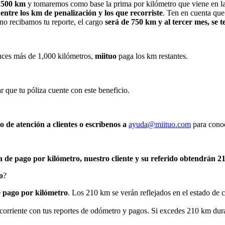
a 500 km
y tomaremos como base la prima por kilómetro que viene en la 
entre los km de penalización y los que recorriste
. Ten en cuenta que 
no recibamos tu reporte, el cargo
será de 750 km y al tercer mes, se 
duces más de 1,000 kilómetros,
miituo
paga los km restantes.
r que tu póliza cuente con este beneficio.
 de atención a clientes o escríbenos a
ayuda@miituo.com
para conoc
a de pago por kilómetro, nuestro cliente y su referido obtendrán 21
o
?
de pago por kilómetro
. Los 210 km se verán reflejados en el estado d
al corriente con tus reportes de odómetro y pagos. Si excedes 210 km dura