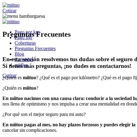
Cotizar
Pago por km
Preguntas Frecuentes
Pago fijo
Coberturas
Preguntas Frecuentes
Blog
En esta sección resolvemos tus dudas sobre el seguro 
Referidos
miiflex
Si tienes más preguntas, ¡no dudes en contactarnos!
Cotizar
¿Quién es
miituo
?
¿Qué es el pago por kilómetro?
¿Qué es el pago fi
¿Quién es
miituo
?
En miituo nacimos con una causa clara: conducir a la sociedad h
nos llena de optimismo y nos impulsa a crear una mentalidad en dond
¿Por qué son el mejor seguro para mi auto?
En miituo pagas al mes, no hay plazos forzosos y puedes elegir la
cancelar sin complicaciones.