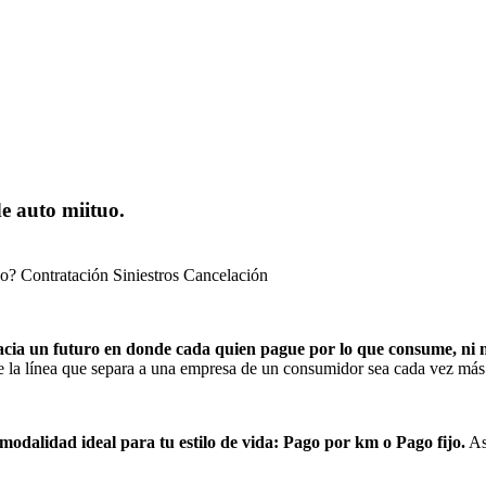
de auto
miituo
.
jo?
Contratación
Siniestros
Cancelación
acia un futuro en donde cada quien pague por lo que consume, ni 
e la línea que separa a una empresa de un consumidor sea cada vez má
 modalidad ideal para tu estilo de vida: Pago por km o Pago fijo.
As