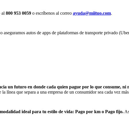
 al
800 953 0059
o escríbenos al correo
ayuda@miituo.com
.
 aseguramos autos de apps de plataformas de transporte privado (Uber, D
acia un futuro en donde cada quien pague por lo que consume, ni 
e la línea que separa a una empresa de un consumidor sea cada vez má
 modalidad ideal para tu estilo de vida: Pago por km o Pago fijo.
As