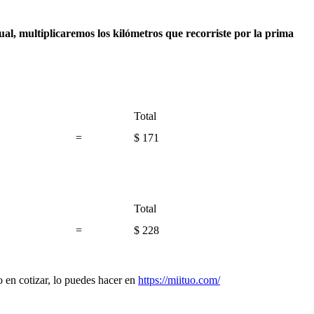
ual, multiplicaremos los kilómetros que recorriste por la prima
Total
=
$ 171
Total
=
$ 228
do en cotizar, lo puedes hacer en
https://miituo.com/