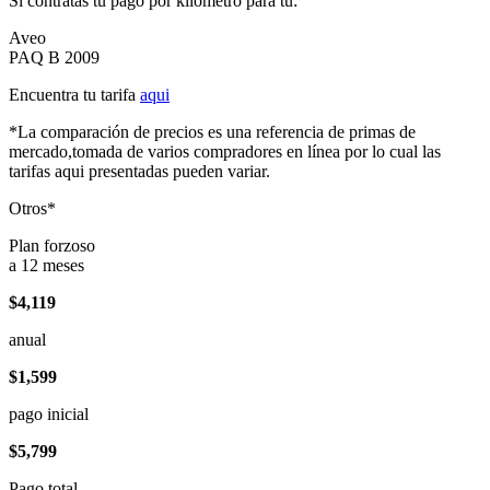
Si contratas tu pago por kilómetro para tu:
Aveo
PAQ B 2009
Encuentra tu tarifa
aqui
*La comparación de precios es una referencia de primas de
mercado,tomada de varios compradores en línea por lo cual las
tarifas aqui presentadas pueden variar.
Otros*
Plan forzoso
a 12 meses
$4,119
anual
$1,599
pago inicial
$5,799
Pago total