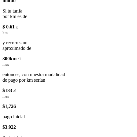
miituo
Si tu tarifa
por km es de
$ 0.61
x
km
y recorres un
aproximado de
300km
al
mes
entonces, con nuestra modalidad
de pago por km serían
$183
al
mes
$1,726
pago inicial
$3,922