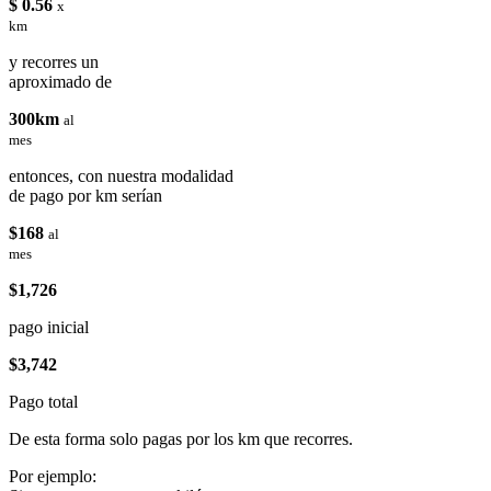
$ 0.56
x
km
y recorres un
aproximado de
300km
al
mes
entonces, con nuestra modalidad
de pago por km serían
$168
al
mes
$1,726
pago inicial
$3,742
Pago total
De esta forma solo pagas por los km que recorres.
Por ejemplo: