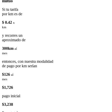
miituo
Si tu tarifa
por km es de
$ 0.42
x
km
y recorres un
aproximado de
300km
al
mes
entonces, con nuestra modalidad
de pago por km serían
$126
al
mes
$1,726
pago inicial
$3,238