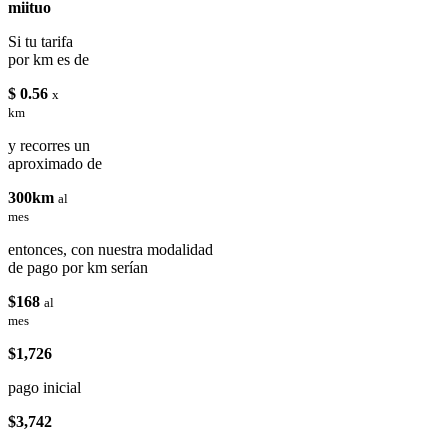
miituo
Si tu tarifa
por km es de
$ 0.56
x
km
y recorres un
aproximado de
300km
al
mes
entonces, con nuestra modalidad
de pago por km serían
$168
al
mes
$1,726
pago inicial
$3,742