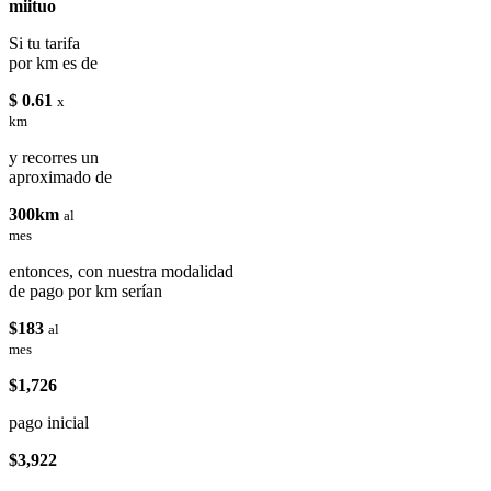
miituo
Si tu tarifa
por km es de
$ 0.61
x
km
y recorres un
aproximado de
300km
al
mes
entonces, con nuestra modalidad
de pago por km serían
$183
al
mes
$1,726
pago inicial
$3,922