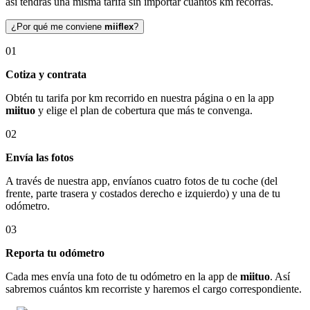
así tendrás una misma tarifa sin importar cuántos km recorras.
¿Por qué me conviene
miiflex
?
01
Cotiza y contrata
Obtén tu tarifa por km recorrido en nuestra página o en la app
miituo
y elige el plan de cobertura que más te convenga.
02
Envía las fotos
A través de nuestra app, envíanos cuatro fotos de tu coche (del
frente, parte trasera y costados derecho e izquierdo) y una de tu
odómetro.
03
Reporta tu odómetro
Cada mes envía una foto de tu odómetro en la app de
miituo
. Así
sabremos cuántos km recorriste y haremos el cargo correspondiente.