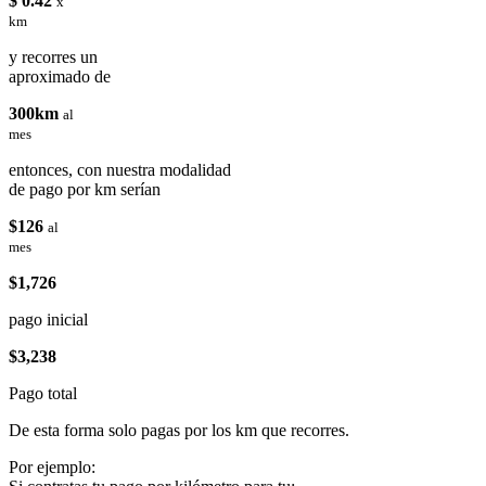
$ 0.42
x
km
y recorres un
aproximado de
300km
al
mes
entonces, con nuestra modalidad
de pago por km serían
$126
al
mes
$1,726
pago inicial
$3,238
Pago total
De esta forma solo pagas por los km que recorres.
Por ejemplo: