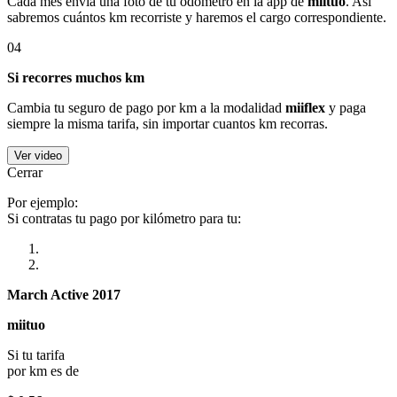
Cada mes envía una foto de tu odómetro en la app de
miituo
. Así
sabremos cuántos km recorriste y haremos el cargo correspondiente.
04
Si recorres muchos km
Cambia tu seguro de pago por km a la modalidad
miiflex
y paga
siempre la misma tarifa, sin importar cuantos km recorras.
Ver video
Cerrar
Por ejemplo:
Si contratas tu pago por kilómetro para tu:
March Active 2017
miituo
Si tu tarifa
por km es de