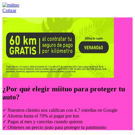
Cotizar
Llámanos al:
(55) 84-21-05-00
ó
800-953-00-59
¿Por qué elegir
miituo
para proteger tu
auto?
✓ Nuestros clientes nos califican con 4.7 estrellas en Google
✓ Ahorras hasta el 70% al pagar por km
✓ Pagas al mes y cancelas cuando quieras
✓ Obtienes un precio justo para proteger tu patrimonio