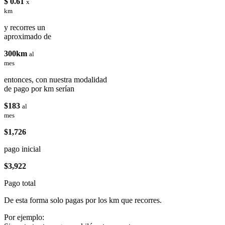
$ 0.61
x
km
y recorres un
aproximado de
300km
al
mes
entonces, con nuestra modalidad
de pago por km serían
$183
al
mes
$1,726
pago inicial
$3,922
Pago total
De esta forma solo pagas por los km que recorres.
Por ejemplo: