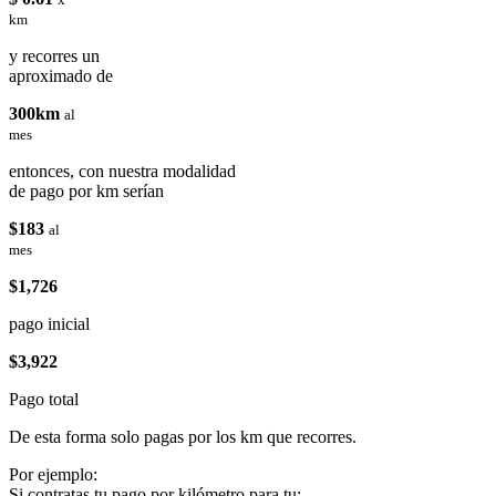
km
y recorres un
aproximado de
300km
al
mes
entonces, con nuestra modalidad
de pago por km serían
$183
al
mes
$1,726
pago inicial
$3,922
Pago total
De esta forma solo pagas por los km que recorres.
Por ejemplo:
Si contratas tu pago por kilómetro para tu: