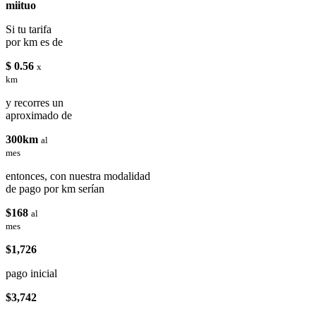
miituo
Si tu tarifa
por km es de
$ 0.56
x
km
y recorres un
aproximado de
300km
al
mes
entonces, con nuestra modalidad
de pago por km serían
$168
al
mes
$1,726
pago inicial
$3,742