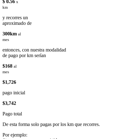
$ 0.56
x
km
y recorres un
aproximado de
300km
al
mes
entonces, con nuestra modalidad
de pago por km serían
$168
al
mes
$1,726
pago inicial
$3,742
Pago total
De esta forma solo pagas por los km que recorres.
Por ejemplo: