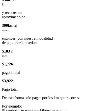
km
y recorres un
aproximado de
300km
al
mes
entonces, con nuestra modalidad
de pago por km serían
$183
al
mes
$1,726
pago inicial
$3,922
Pago total
De esta forma solo pagas por los km que recorres.
Por ejemplo:
Si contratas tu pago por kilómetro para tu: