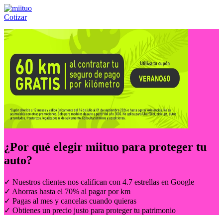
Cotizar
Llámanos al:
(55) 84-21-05-00
ó
800-953-00-59
¿Por qué elegir
miituo
para proteger tu
auto?
✓ Nuestros clientes nos califican con 4.7 estrellas en Google
✓ Ahorras hasta el 70% al pagar por km
✓ Pagas al mes y cancelas cuando quieras
✓ Obtienes un precio justo para proteger tu patrimonio