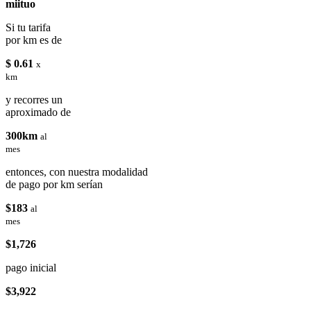
miituo
Si tu tarifa
por km es de
$ 0.61
x
km
y recorres un
aproximado de
300km
al
mes
entonces, con nuestra modalidad
de pago por km serían
$183
al
mes
$1,726
pago inicial
$3,922