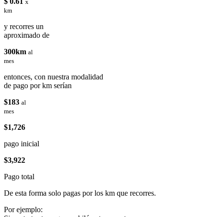
$ 0.61
x
km
y recorres un
aproximado de
300km
al
mes
entonces, con nuestra modalidad
de pago por km serían
$183
al
mes
$1,726
pago inicial
$3,922
Pago total
De esta forma solo pagas por los km que recorres.
Por ejemplo: