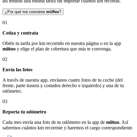
así tendrás una misma tarifa sin importar cuántos km recorras.
¿Por qué me conviene
miiflex
?
01
Cotiza y contrata
Obtén tu tarifa por km recorrido en nuestra página o en la app
miituo
y elige el plan de cobertura que más te convenga.
02
Envía las fotos
A través de nuestra app, envíanos cuatro fotos de tu coche (del
frente, parte trasera y costados derecho e izquierdo) y una de tu
odómetro.
03
Reporta tu odómetro
Cada mes envía una foto de tu odómetro en la app de
miituo
. Así
sabremos cuántos km recorriste y haremos el cargo correspondiente.