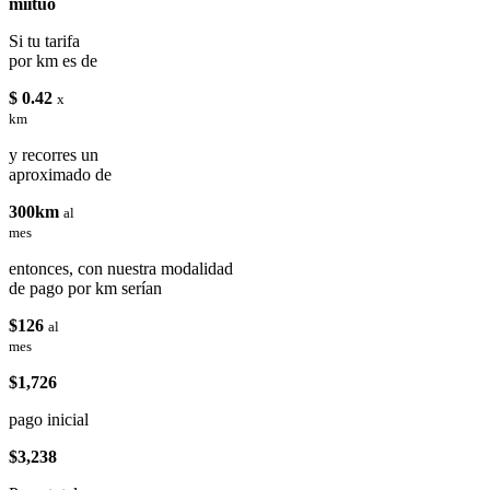
miituo
Si tu tarifa
por km es de
$ 0.42
x
km
y recorres un
aproximado de
300km
al
mes
entonces, con nuestra modalidad
de pago por km serían
$126
al
mes
$1,726
pago inicial
$3,238