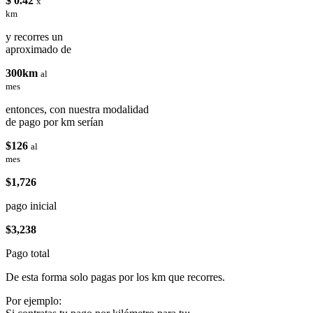
$ 0.42
x
km
y recorres un
aproximado de
300km
al
mes
entonces, con nuestra modalidad
de pago por km serían
$126
al
mes
$1,726
pago inicial
$3,238
Pago total
De esta forma solo pagas por los km que recorres.
Por ejemplo: