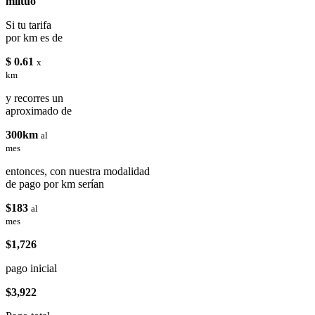
miituo
Si tu tarifa
por km es de
$ 0.61
x
km
y recorres un
aproximado de
300km
al
mes
entonces, con nuestra modalidad
de pago por km serían
$183
al
mes
$1,726
pago inicial
$3,922