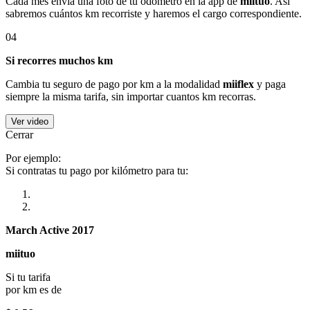
Cada mes envía una foto de tu odómetro en la app de
miituo
. Así
sabremos cuántos km recorriste y haremos el cargo correspondiente.
04
Si recorres muchos km
Cambia tu seguro de pago por km a la modalidad
miiflex
y paga
siempre la misma tarifa, sin importar cuantos km recorras.
Ver video
Cerrar
Por ejemplo:
Si contratas tu pago por kilómetro para tu:
March Active 2017
miituo
Si tu tarifa
por km es de