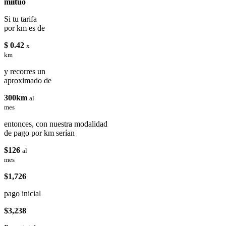
miituo
Si tu tarifa
por km es de
$ 0.42
x
km
y recorres un
aproximado de
300km
al
mes
entonces, con nuestra modalidad
de pago por km serían
$126
al
mes
$1,726
pago inicial
$3,238