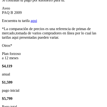
Si contratas tu pago por kilómetro para tu:
Aveo
PAQ B 2009
Encuentra tu tarifa
aqui
*La comparación de precios es una referencia de primas de
mercado,tomada de varios compradores en línea por lo cual las
tarifas aqui presentadas pueden variar.
Otros*
Plan forzoso
a 12 meses
$4,119
anual
$1,599
pago inicial
$5,799
Pago total