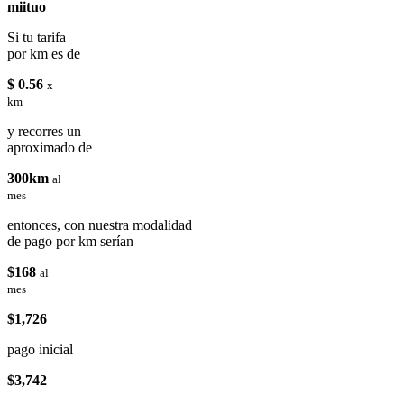
miituo
Si tu tarifa
por km es de
$ 0.56
x
km
y recorres un
aproximado de
300km
al
mes
entonces, con nuestra modalidad
de pago por km serían
$168
al
mes
$1,726
pago inicial
$3,742