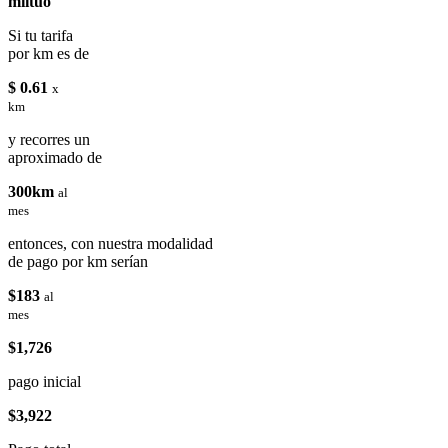
miituo
Si tu tarifa
por km es de
$ 0.61
x
km
y recorres un
aproximado de
300km
al
mes
entonces, con nuestra modalidad
de pago por km serían
$183
al
mes
$1,726
pago inicial
$3,922