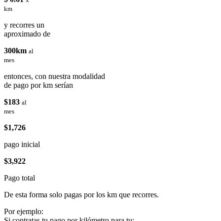
km
y recorres un
aproximado de
300km
al
mes
entonces, con nuestra modalidad
de pago por km serían
$183
al
mes
$1,726
pago inicial
$3,922
Pago total
De esta forma solo pagas por los km que recorres.
Por ejemplo:
Si contratas tu pago por kilómetro para tu: