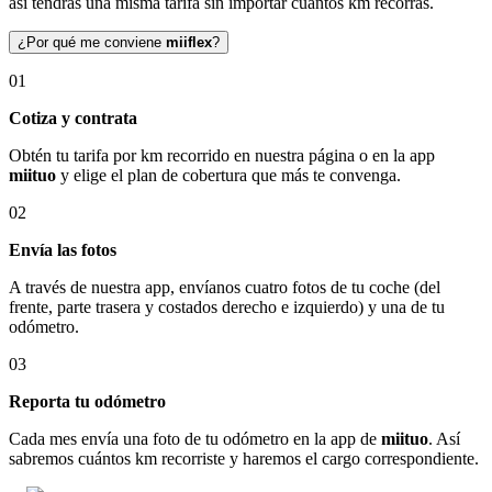
así tendrás una misma tarifa sin importar cuántos km recorras.
¿Por qué me conviene
miiflex
?
01
Cotiza y contrata
Obtén tu tarifa por km recorrido en nuestra página o en la app
miituo
y elige el plan de cobertura que más te convenga.
02
Envía las fotos
A través de nuestra app, envíanos cuatro fotos de tu coche (del
frente, parte trasera y costados derecho e izquierdo) y una de tu
odómetro.
03
Reporta tu odómetro
Cada mes envía una foto de tu odómetro en la app de
miituo
. Así
sabremos cuántos km recorriste y haremos el cargo correspondiente.