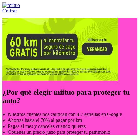
Cotizar
Llámanos al:
(55) 84-21-05-00
ó
800-953-00-59
¿Por qué elegir
miituo
para proteger tu
auto?
✓ Nuestros clientes nos califican con 4.7 estrellas en Google
✓ Ahorras hasta el 70% al pagar por km
✓ Pagas al mes y cancelas cuando quieras
✓ Obtienes un precio justo para proteger tu patrimonio