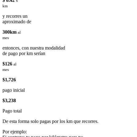
$ 0.42
x
km
y recorres un
aproximado de
300km
al
mes
entonces, con nuestra modalidad
de pago por km serían
$126
al
mes
$1,726
pago inicial
$3,238
Pago total
De esta forma solo pagas por los km que recorres.
Por ejemplo: