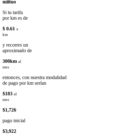
miituo
Si tu tarifa
por km es de
$ 0.61
x
km
y recorres un
aproximado de
300km
al
mes
entonces, con nuestra modalidad
de pago por km serían
$183
al
mes
$1,726
pago inicial
$3,922