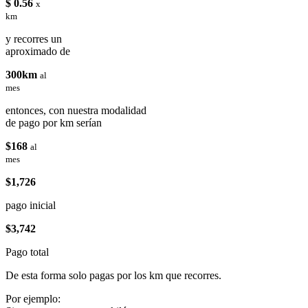
$ 0.56
x
km
y recorres un
aproximado de
300km
al
mes
entonces, con nuestra modalidad
de pago por km serían
$168
al
mes
$1,726
pago inicial
$3,742
Pago total
De esta forma solo pagas por los km que recorres.
Por ejemplo: