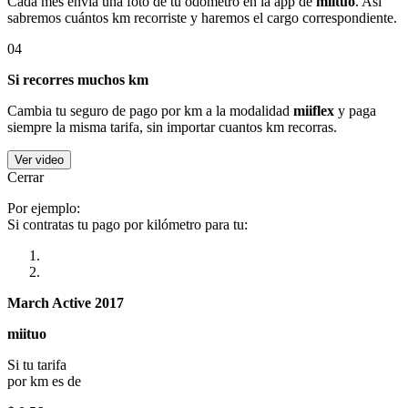
Cada mes envía una foto de tu odómetro en la app de
miituo
. Así
sabremos cuántos km recorriste y haremos el cargo correspondiente.
04
Si recorres muchos km
Cambia tu seguro de pago por km a la modalidad
miiflex
y paga
siempre la misma tarifa, sin importar cuantos km recorras.
Ver video
Cerrar
Por ejemplo:
Si contratas tu pago por kilómetro para tu:
March Active 2017
miituo
Si tu tarifa
por km es de