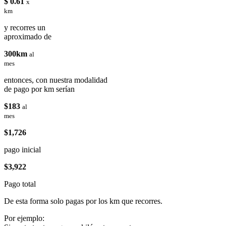
$ 0.61
x
km
y recorres un
aproximado de
300km
al
mes
entonces, con nuestra modalidad
de pago por km serían
$183
al
mes
$1,726
pago inicial
$3,922
Pago total
De esta forma solo pagas por los km que recorres.
Por ejemplo: