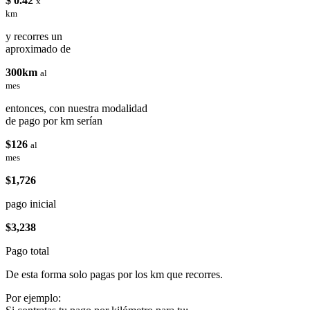
$ 0.42
x
km
y recorres un
aproximado de
300km
al
mes
entonces, con nuestra modalidad
de pago por km serían
$126
al
mes
$1,726
pago inicial
$3,238
Pago total
De esta forma solo pagas por los km que recorres.
Por ejemplo: