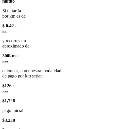
miituo
Si tu tarifa
por km es de
$ 0.42
x
km
y recorres un
aproximado de
300km
al
mes
entonces, con nuestra modalidad
de pago por km serían
$126
al
mes
$1,726
pago inicial
$3,238