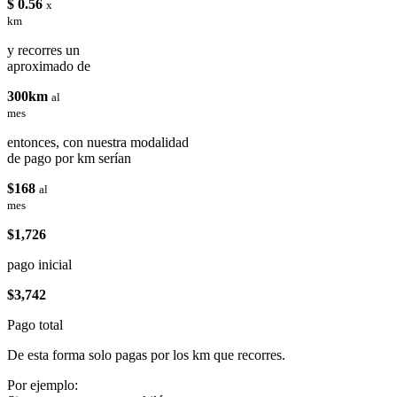
$ 0.56
x
km
y recorres un
aproximado de
300km
al
mes
entonces, con nuestra modalidad
de pago por km serían
$168
al
mes
$1,726
pago inicial
$3,742
Pago total
De esta forma solo pagas por los km que recorres.
Por ejemplo: