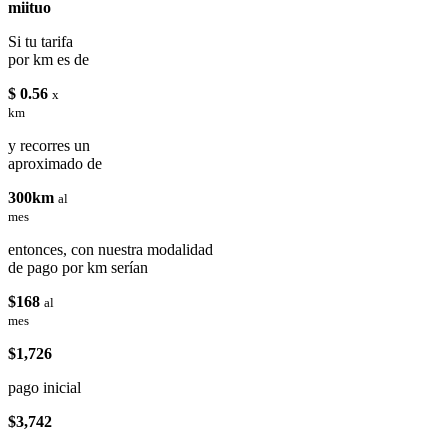
miituo
Si tu tarifa
por km es de
$ 0.56
x
km
y recorres un
aproximado de
300km
al
mes
entonces, con nuestra modalidad
de pago por km serían
$168
al
mes
$1,726
pago inicial
$3,742