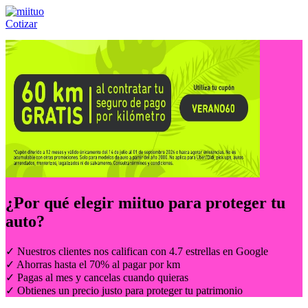
Cotizar
Llámanos al:
(55) 84-21-05-00
ó
800-953-00-59
¿Por qué elegir
miituo
para proteger tu
auto?
✓ Nuestros clientes nos califican con 4.7 estrellas en Google
✓ Ahorras hasta el 70% al pagar por km
✓ Pagas al mes y cancelas cuando quieras
✓ Obtienes un precio justo para proteger tu patrimonio