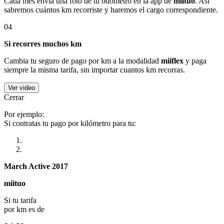
Cada mes envía una foto de tu odómetro en la app de
miituo
. Así
sabremos cuántos km recorriste y haremos el cargo correspondiente.
04
Si recorres muchos km
Cambia tu seguro de pago por km a la modalidad
miiflex
y paga
siempre la misma tarifa, sin importar cuantos km recorras.
Ver video
Cerrar
Por ejemplo:
Si contratas tu pago por kilómetro para tu:
March Active 2017
miituo
Si tu tarifa
por km es de