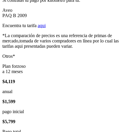
Si contratas tu pago por kilómetro para tu:
Aveo
PAQ B 2009
Encuentra tu tarifa
aqui
*La comparación de precios es una referencia de primas de
mercado,tomada de varios compradores en línea por lo cual las
tarifas aqui presentadas pueden variar.
Otros*
Plan forzoso
a 12 meses
$4,119
anual
$1,599
pago inicial
$5,799
Pago total