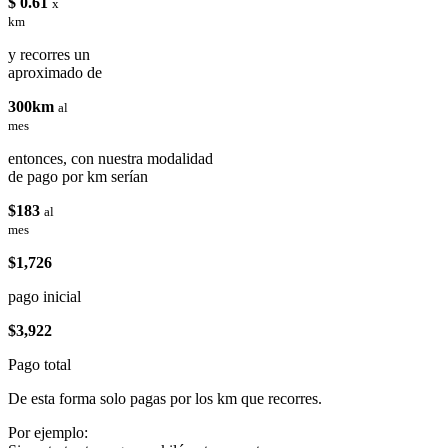
$ 0.61
x
km
y recorres un
aproximado de
300km
al
mes
entonces, con nuestra modalidad
de pago por km serían
$183
al
mes
$1,726
pago inicial
$3,922
Pago total
De esta forma solo pagas por los km que recorres.
Por ejemplo: