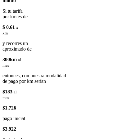
miituo
Si tu tarifa
por km es de
$ 0.61
x
km
y recorres un
aproximado de
300km
al
mes
entonces, con nuestra modalidad
de pago por km serían
$183
al
mes
$1,726
pago inicial
$3,922