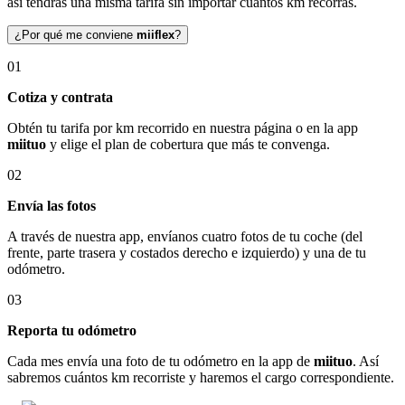
así tendrás una misma tarifa sin importar cuántos km recorras.
¿Por qué me conviene
miiflex
?
01
Cotiza y contrata
Obtén tu tarifa por km recorrido en nuestra página o en la app
miituo
y elige el plan de cobertura que más te convenga.
02
Envía las fotos
A través de nuestra app, envíanos cuatro fotos de tu coche (del
frente, parte trasera y costados derecho e izquierdo) y una de tu
odómetro.
03
Reporta tu odómetro
Cada mes envía una foto de tu odómetro en la app de
miituo
. Así
sabremos cuántos km recorriste y haremos el cargo correspondiente.