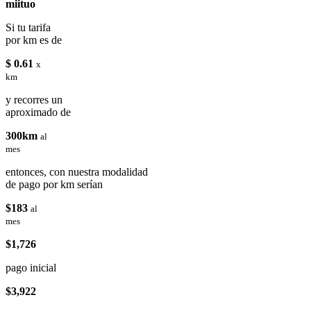
miituo
Si tu tarifa
por km es de
$ 0.61
x
km
y recorres un
aproximado de
300km
al
mes
entonces, con nuestra modalidad
de pago por km serían
$183
al
mes
$1,726
pago inicial
$3,922