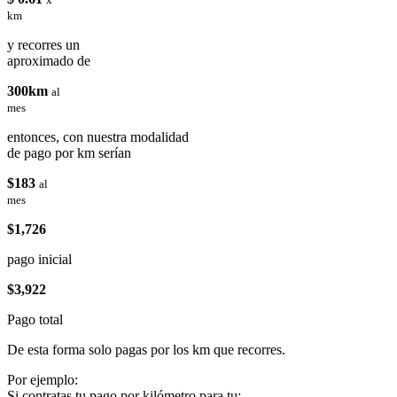
km
y recorres un
aproximado de
300km
al
mes
entonces, con nuestra modalidad
de pago por km serían
$183
al
mes
$1,726
pago inicial
$3,922
Pago total
De esta forma solo pagas por los km que recorres.
Por ejemplo:
Si contratas tu pago por kilómetro para tu: