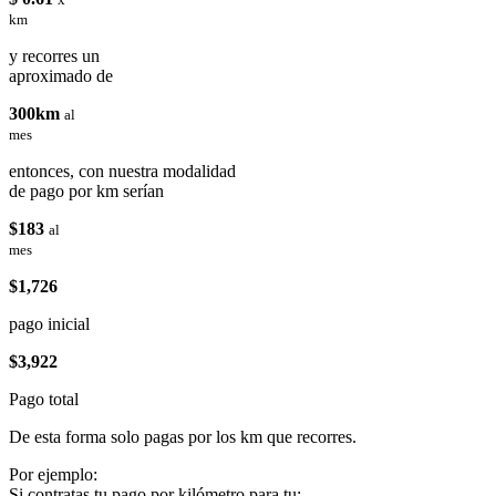
km
y recorres un
aproximado de
300km
al
mes
entonces, con nuestra modalidad
de pago por km serían
$183
al
mes
$1,726
pago inicial
$3,922
Pago total
De esta forma solo pagas por los km que recorres.
Por ejemplo:
Si contratas tu pago por kilómetro para tu: