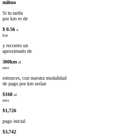
miituo
Si tu tarifa
por km es de
$ 0.56
x
km
y recorres un
aproximado de
300km
al
mes
entonces, con nuestra modalidad
de pago por km serían
$168
al
mes
$1,726
pago inicial
$3,742