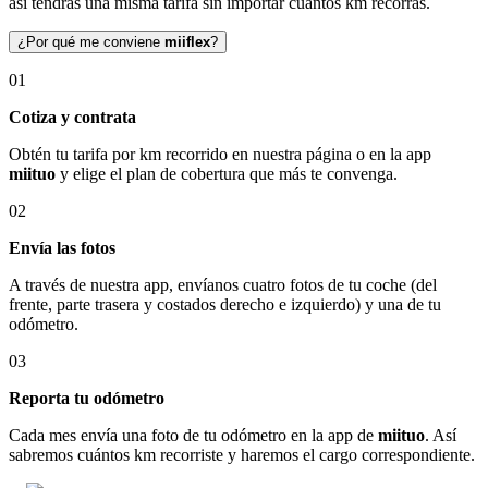
así tendrás una misma tarifa sin importar cuántos km recorras.
¿Por qué me conviene
miiflex
?
01
Cotiza y contrata
Obtén tu tarifa por km recorrido en nuestra página o en la app
miituo
y elige el plan de cobertura que más te convenga.
02
Envía las fotos
A través de nuestra app, envíanos cuatro fotos de tu coche (del
frente, parte trasera y costados derecho e izquierdo) y una de tu
odómetro.
03
Reporta tu odómetro
Cada mes envía una foto de tu odómetro en la app de
miituo
. Así
sabremos cuántos km recorriste y haremos el cargo correspondiente.