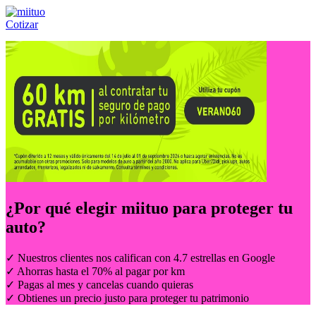
Cotizar
Llámanos al:
(55) 84-21-05-00
ó
800-953-00-59
¿Por qué elegir
miituo
para proteger tu
auto?
✓ Nuestros clientes nos califican con 4.7 estrellas en Google
✓ Ahorras hasta el 70% al pagar por km
✓ Pagas al mes y cancelas cuando quieras
✓ Obtienes un precio justo para proteger tu patrimonio