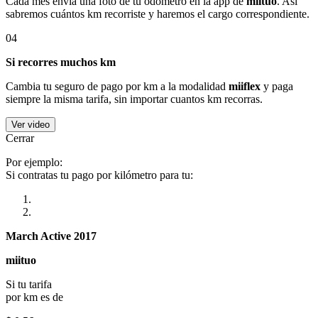
Cada mes envía una foto de tu odómetro en la app de
miituo
. Así
sabremos cuántos km recorriste y haremos el cargo correspondiente.
04
Si recorres muchos km
Cambia tu seguro de pago por km a la modalidad
miiflex
y paga
siempre la misma tarifa, sin importar cuantos km recorras.
Ver video
Cerrar
Por ejemplo:
Si contratas tu pago por kilómetro para tu:
March Active 2017
miituo
Si tu tarifa
por km es de