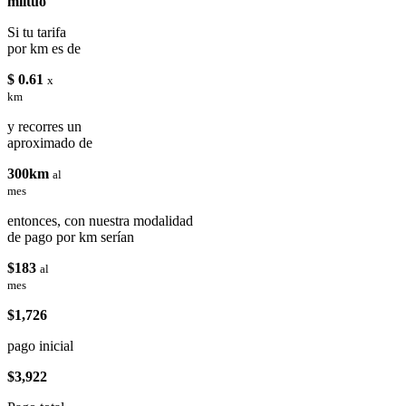
miituo
Si tu tarifa
por km es de
$ 0.61
x
km
y recorres un
aproximado de
300km
al
mes
entonces, con nuestra modalidad
de pago por km serían
$183
al
mes
$1,726
pago inicial
$3,922