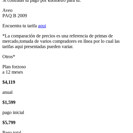
Si contratas tu pago por kilómetro para tu:
Aveo
PAQ B 2009
Encuentra tu tarifa
aqui
*La comparación de precios es una referencia de primas de
mercado,tomada de varios compradores en línea por lo cual las
tarifas aqui presentadas pueden variar.
Otros*
Plan forzoso
a 12 meses
$4,119
anual
$1,599
pago inicial
$5,799
Pago total