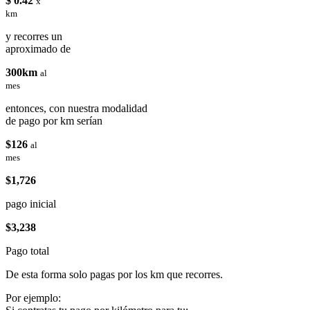
$ 0.42
x
km
y recorres un
aproximado de
300km
al
mes
entonces, con nuestra modalidad
de pago por km serían
$126
al
mes
$1,726
pago inicial
$3,238
Pago total
De esta forma solo pagas por los km que recorres.
Por ejemplo: