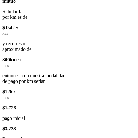
miituo
Si tu tarifa
por km es de
$ 0.42
x
km
y recorres un
aproximado de
300km
al
mes
entonces, con nuestra modalidad
de pago por km serían
$126
al
mes
$1,726
pago inicial
$3,238