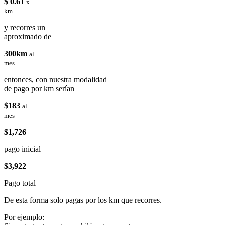
$ 0.61
x
km
y recorres un
aproximado de
300km
al
mes
entonces, con nuestra modalidad
de pago por km serían
$183
al
mes
$1,726
pago inicial
$3,922
Pago total
De esta forma solo pagas por los km que recorres.
Por ejemplo: