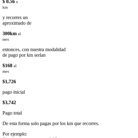
$ 0.56
x
km
y recorres un
aproximado de
300km
al
mes
entonces, con nuestra modalidad
de pago por km serían
$168
al
mes
$1,726
pago inicial
$3,742
Pago total
De esta forma solo pagas por los km que recorres.
Por ejemplo: