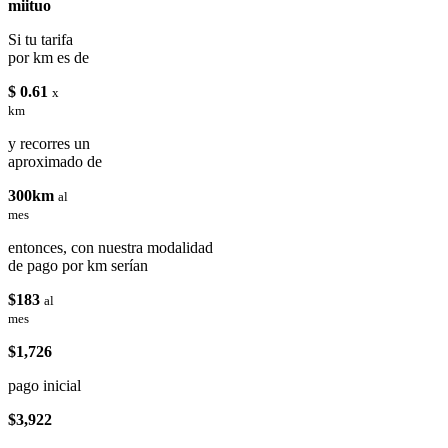
miituo
Si tu tarifa
por km es de
$ 0.61
x
km
y recorres un
aproximado de
300km
al
mes
entonces, con nuestra modalidad
de pago por km serían
$183
al
mes
$1,726
pago inicial
$3,922