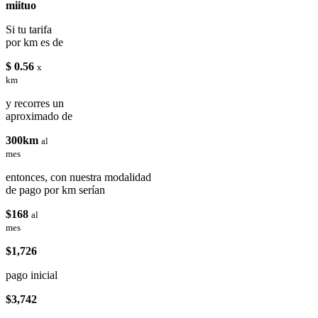
miituo
Si tu tarifa
por km es de
$ 0.56
x
km
y recorres un
aproximado de
300km
al
mes
entonces, con nuestra modalidad
de pago por km serían
$168
al
mes
$1,726
pago inicial
$3,742