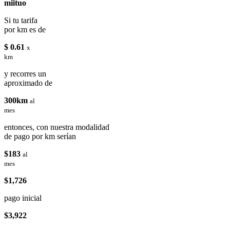
miituo
Si tu tarifa
por km es de
$ 0.61
x
km
y recorres un
aproximado de
300km
al
mes
entonces, con nuestra modalidad
de pago por km serían
$183
al
mes
$1,726
pago inicial
$3,922