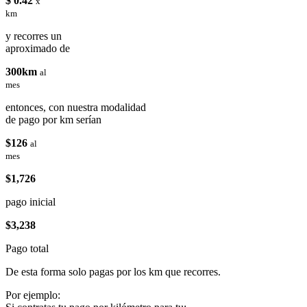
$ 0.42
x
km
y recorres un
aproximado de
300km
al
mes
entonces, con nuestra modalidad
de pago por km serían
$126
al
mes
$1,726
pago inicial
$3,238
Pago total
De esta forma solo pagas por los km que recorres.
Por ejemplo: