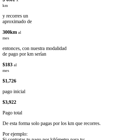
km
y recorres un
aproximado de
300km
al
mes
entonces, con nuestra modalidad
de pago por km serían
$183
al
mes
$1,726
pago inicial
$3,922
Pago total
De esta forma solo pagas por los km que recorres.
Por ejemplo:
Si contratas tu pago por kilómetro para tu: