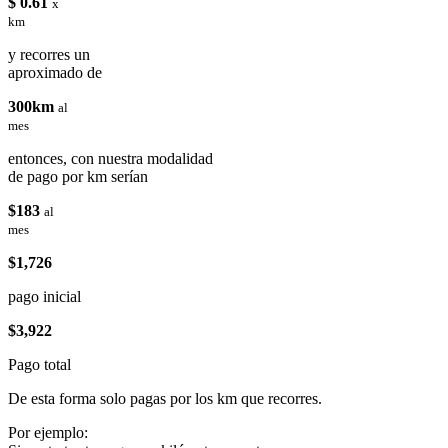
$ 0.61
x
km
y recorres un
aproximado de
300km
al
mes
entonces, con nuestra modalidad
de pago por km serían
$183
al
mes
$1,726
pago inicial
$3,922
Pago total
De esta forma solo pagas por los km que recorres.
Por ejemplo: