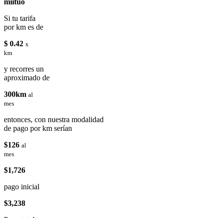
miituo
Si tu tarifa
por km es de
$ 0.42
x
km
y recorres un
aproximado de
300km
al
mes
entonces, con nuestra modalidad
de pago por km serían
$126
al
mes
$1,726
pago inicial
$3,238