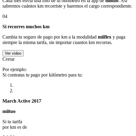
Cada mes envía una foto de tu odómetro en la app de
miituo
. Así
sabremos cuántos km recorriste y haremos el cargo correspondiente.
04
Si recorres muchos km
Cambia tu seguro de pago por km a la modalidad
miiflex
y paga
siempre la misma tarifa, sin importar cuantos km recorras.
Ver video
Cerrar
Por ejemplo:
Si contratas tu pago por kilómetro para tu:
March Active 2017
miituo
Si tu tarifa
por km es de