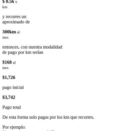
$ 0.56
x
km
y recorres un
aproximado de
300km
al
mes
entonces, con nuestra modalidad
de pago por km serían
$168
al
mes
$1,726
pago inicial
$3,742
Pago total
De esta forma solo pagas por los km que recorres.
Por ejemplo: