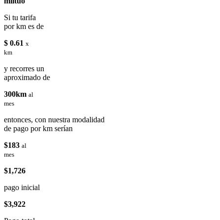
miituo
Si tu tarifa
por km es de
$ 0.61
x
km
y recorres un
aproximado de
300km
al
mes
entonces, con nuestra modalidad
de pago por km serían
$183
al
mes
$1,726
pago inicial
$3,922