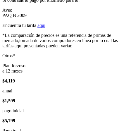
Si contratas tu pago por kilómetro para tu:
Aveo
PAQ B 2009
Encuentra tu tarifa
aqui
*La comparación de precios es una referencia de primas de
mercado,tomada de varios compradores en línea por lo cual las
tarifas aqui presentadas pueden variar.
Otros*
Plan forzoso
a 12 meses
$4,119
anual
$1,599
pago inicial
$5,799
Pago total