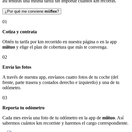
así tendrás una misma tarifa sin importar cuántos km recorras.
¿Por qué me conviene
miiflex
?
01
Cotiza y contrata
Obtén tu tarifa por km recorrido en nuestra página o en la app
miituo
y elige el plan de cobertura que más te convenga.
02
Envía las fotos
A través de nuestra app, envíanos cuatro fotos de tu coche (del
frente, parte trasera y costados derecho e izquierdo) y una de tu
odómetro.
03
Reporta tu odómetro
Cada mes envía una foto de tu odómetro en la app de
miituo
. Así
sabremos cuántos km recorriste y haremos el cargo correspondiente.