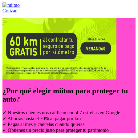
Cotizar
Llámanos al:
(55) 84-21-05-00
ó
800-953-00-59
¿Por qué elegir
miituo
para proteger tu
auto?
✓ Nuestros clientes nos califican con 4.7 estrellas en Google
✓ Ahorras hasta el 70% al pagar por km
✓ Pagas al mes y cancelas cuando quieras
✓ Obtienes un precio justo para proteger tu patrimonio