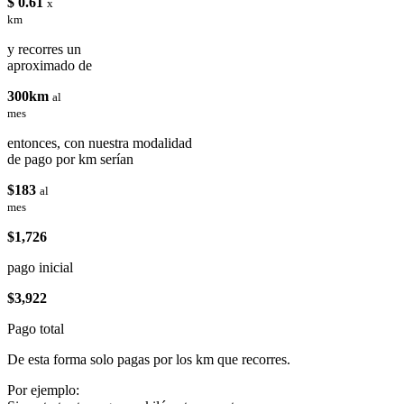
$ 0.61
x
km
y recorres un
aproximado de
300km
al
mes
entonces, con nuestra modalidad
de pago por km serían
$183
al
mes
$1,726
pago inicial
$3,922
Pago total
De esta forma solo pagas por los km que recorres.
Por ejemplo: