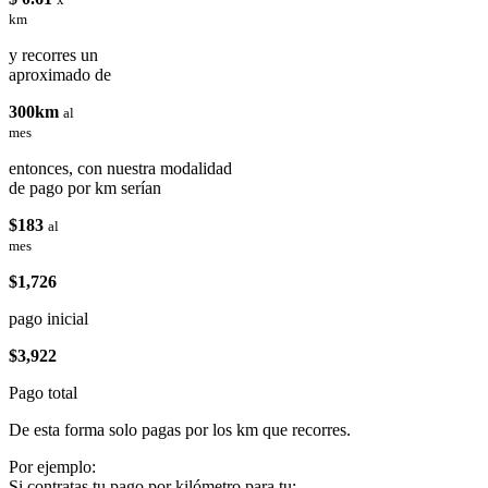
km
y recorres un
aproximado de
300km
al
mes
entonces, con nuestra modalidad
de pago por km serían
$183
al
mes
$1,726
pago inicial
$3,922
Pago total
De esta forma solo pagas por los km que recorres.
Por ejemplo:
Si contratas tu pago por kilómetro para tu: