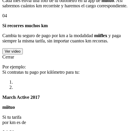
Cada mes envía una foto de tu odómetro en la app de
miituo
. Así
sabremos cuántos km recorriste y haremos el cargo correspondiente.
04
Si recorres muchos km
Cambia tu seguro de pago por km a la modalidad
miiflex
y paga
siempre la misma tarifa, sin importar cuantos km recorras.
Ver video
Cerrar
Por ejemplo:
Si contratas tu pago por kilómetro para tu:
March Active 2017
miituo
Si tu tarifa
por km es de