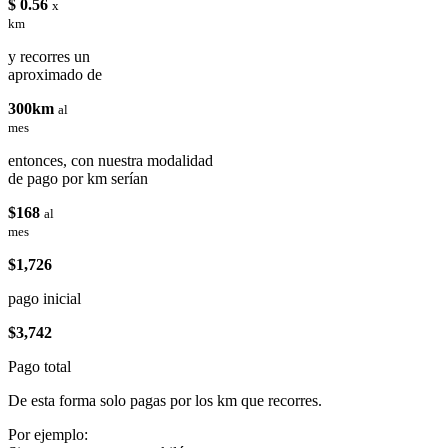
$ 0.56
x
km
y recorres un
aproximado de
300km
al
mes
entonces, con nuestra modalidad
de pago por km serían
$168
al
mes
$1,726
pago inicial
$3,742
Pago total
De esta forma solo pagas por los km que recorres.
Por ejemplo: