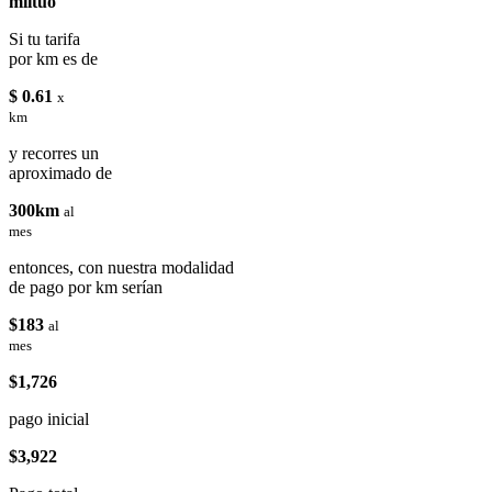
miituo
Si tu tarifa
por km es de
$ 0.61
x
km
y recorres un
aproximado de
300km
al
mes
entonces, con nuestra modalidad
de pago por km serían
$183
al
mes
$1,726
pago inicial
$3,922