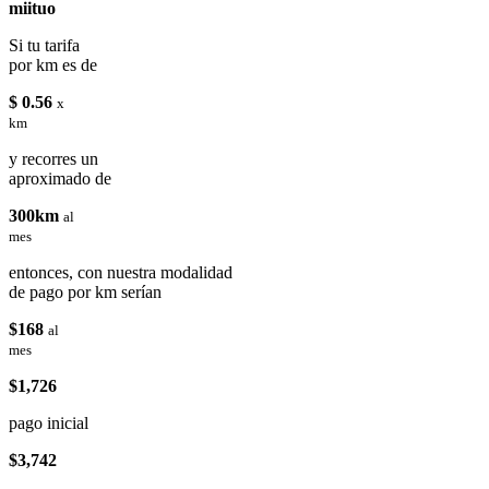
miituo
Si tu tarifa
por km es de
$ 0.56
x
km
y recorres un
aproximado de
300km
al
mes
entonces, con nuestra modalidad
de pago por km serían
$168
al
mes
$1,726
pago inicial
$3,742