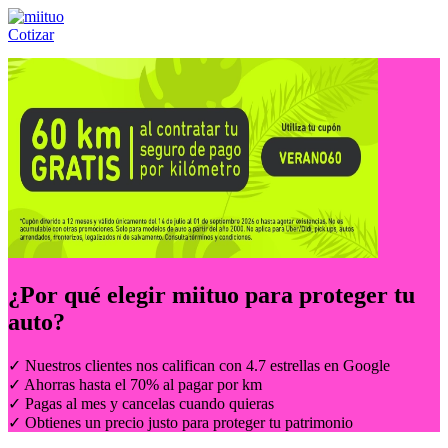
Cotizar
Llámanos al:
(55) 84-21-05-00
ó
800-953-00-59
¿Por qué elegir
miituo
para proteger tu
auto?
✓ Nuestros clientes nos califican con 4.7 estrellas en Google
✓ Ahorras hasta el 70% al pagar por km
✓ Pagas al mes y cancelas cuando quieras
✓ Obtienes un precio justo para proteger tu patrimonio