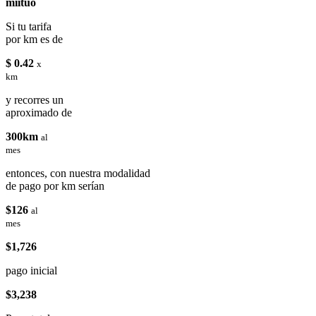
miituo
Si tu tarifa
por km es de
$ 0.42
x
km
y recorres un
aproximado de
300km
al
mes
entonces, con nuestra modalidad
de pago por km serían
$126
al
mes
$1,726
pago inicial
$3,238