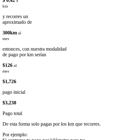
$ 0.42
x
km
y recorres un
aproximado de
300km
al
mes
entonces, con nuestra modalidad
de pago por km serían
$126
al
mes
$1,726
pago inicial
$3,238
Pago total
De esta forma solo pagas por los km que recorres.
Por ejemplo: