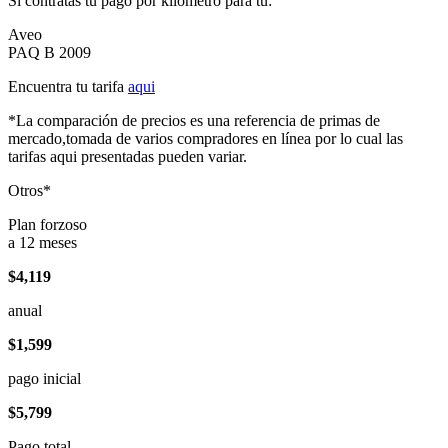
Si contratas tu pago por kilómetro para tu:
Aveo
PAQ B 2009
Encuentra tu tarifa
aqui
*La comparación de precios es una referencia de primas de
mercado,tomada de varios compradores en línea por lo cual las
tarifas aqui presentadas pueden variar.
Otros*
Plan forzoso
a 12 meses
$4,119
anual
$1,599
pago inicial
$5,799
Pago total