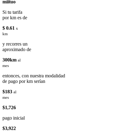
miituo
Si tu tarifa
por km es de
$ 0.61
x
km
y recorres un
aproximado de
300km
al
mes
entonces, con nuestra modalidad
de pago por km serían
$183
al
mes
$1,726
pago inicial
$3,922