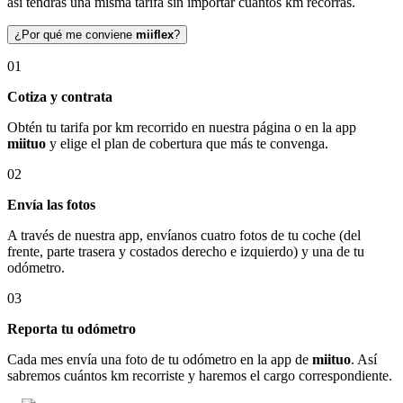
así tendrás una misma tarifa sin importar cuántos km recorras.
¿Por qué me conviene
miiflex
?
01
Cotiza y contrata
Obtén tu tarifa por km recorrido en nuestra página o en la app
miituo
y elige el plan de cobertura que más te convenga.
02
Envía las fotos
A través de nuestra app, envíanos cuatro fotos de tu coche (del
frente, parte trasera y costados derecho e izquierdo) y una de tu
odómetro.
03
Reporta tu odómetro
Cada mes envía una foto de tu odómetro en la app de
miituo
. Así
sabremos cuántos km recorriste y haremos el cargo correspondiente.