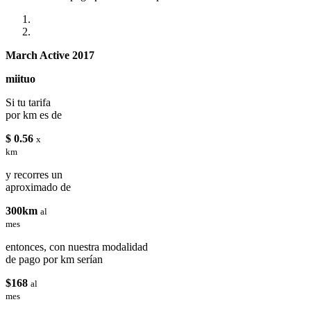
March Active 2017
miituo
Si tu tarifa
por km es de
$ 0.56
x
km
y recorres un
aproximado de
300km
al
mes
entonces, con nuestra modalidad
de pago por km serían
$168
al
mes