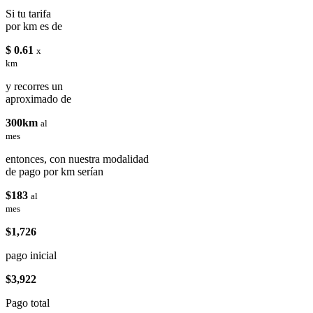
Si tu tarifa
por km es de
$ 0.61
x
km
y recorres un
aproximado de
300km
al
mes
entonces, con nuestra modalidad
de pago por km serían
$183
al
mes
$1,726
pago inicial
$3,922
Pago total