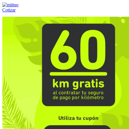
Cotizar
Llámanos al:
(55) 84-21-05-00
ó
800-953-00-59