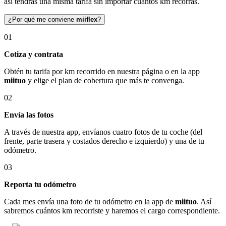
así tendrás una misma tarifa sin importar cuántos km recorras.
¿Por qué me conviene
miiflex
?
01
Cotiza y contrata
Obtén tu tarifa por km recorrido en nuestra página o en la app
miituo
y elige el plan de cobertura que más te convenga.
02
Envía las fotos
A través de nuestra app, envíanos cuatro fotos de tu coche (del
frente, parte trasera y costados derecho e izquierdo) y una de tu
odómetro.
03
Reporta tu odómetro
Cada mes envía una foto de tu odómetro en la app de
miituo
. Así
sabremos cuántos km recorriste y haremos el cargo correspondiente.