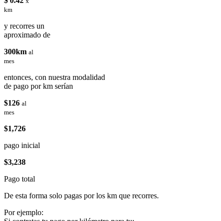
$ 0.42
x
km
y recorres un
aproximado de
300km
al
mes
entonces, con nuestra modalidad
de pago por km serían
$126
al
mes
$1,726
pago inicial
$3,238
Pago total
De esta forma solo pagas por los km que recorres.
Por ejemplo: