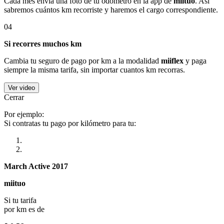
Cada mes envía una foto de tu odómetro en la app de
miituo
. Así
sabremos cuántos km recorriste y haremos el cargo correspondiente.
04
Si recorres muchos km
Cambia tu seguro de pago por km a la modalidad
miiflex
y paga
siempre la misma tarifa, sin importar cuantos km recorras.
Ver video
Cerrar
Por ejemplo:
Si contratas tu pago por kilómetro para tu:
March Active 2017
miituo
Si tu tarifa
por km es de