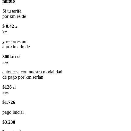
miituo
Si tu tarifa
por km es de
$ 0.42
x
km
y recorres un
aproximado de
300km
al
mes
entonces, con nuestra modalidad
de pago por km serían
$126
al
mes
$1,726
pago inicial
$3,238