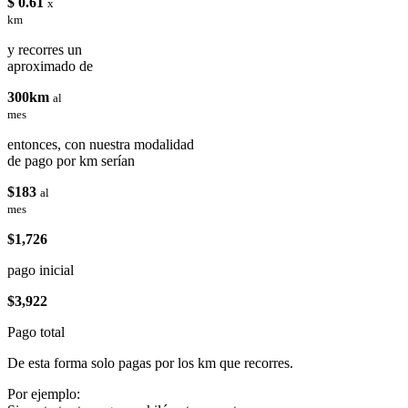
$ 0.61
x
km
y recorres un
aproximado de
300km
al
mes
entonces, con nuestra modalidad
de pago por km serían
$183
al
mes
$1,726
pago inicial
$3,922
Pago total
De esta forma solo pagas por los km que recorres.
Por ejemplo: