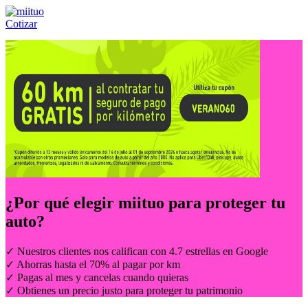
Cotizar
Llámanos al:
(55) 84-21-05-00
ó
800-953-00-59
¿Por qué elegir
miituo
para proteger tu
auto?
✓ Nuestros clientes nos califican con 4.7 estrellas en Google
✓ Ahorras hasta el 70% al pagar por km
✓ Pagas al mes y cancelas cuando quieras
✓ Obtienes un precio justo para proteger tu patrimonio