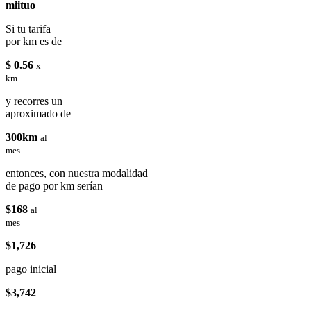
miituo
Si tu tarifa
por km es de
$ 0.56
x
km
y recorres un
aproximado de
300km
al
mes
entonces, con nuestra modalidad
de pago por km serían
$168
al
mes
$1,726
pago inicial
$3,742