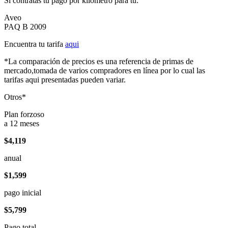
Si contratas tu pago por kilómetro para tu:
Aveo
PAQ B 2009
Encuentra tu tarifa
aqui
*La comparación de precios es una referencia de primas de
mercado,tomada de varios compradores en línea por lo cual las
tarifas aqui presentadas pueden variar.
Otros*
Plan forzoso
a 12 meses
$4,119
anual
$1,599
pago inicial
$5,799
Pago total