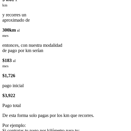
km
y recorres un
aproximado de
300km
al
mes
entonces, con nuestra modalidad
de pago por km serían
$183
al
mes
$1,726
pago inicial
$3,922
Pago total
De esta forma solo pagas por los km que recorres.
Por ejemplo:
Si contratas tu pago por kilómetro para tu: