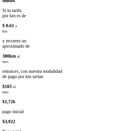
miituo
Si tu tarifa
por km es de
$ 0.61
x
km
y recorres un
aproximado de
300km
al
mes
entonces, con nuestra modalidad
de pago por km serían
$183
al
mes
$1,726
pago inicial
$3,922