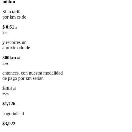
miituo
Si tu tarifa
por km es de
$ 0.61
x
km
y recorres un
aproximado de
300km
al
mes
entonces, con nuestra modalidad
de pago por km serían
$183
al
mes
$1,726
pago inicial
$3,922