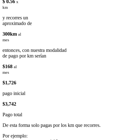
$ 0.56
x
km
y recorres un
aproximado de
300km
al
mes
entonces, con nuestra modalidad
de pago por km serían
$168
al
mes
$1,726
pago inicial
$3,742
Pago total
De esta forma solo pagas por los km que recorres.
Por ejemplo: