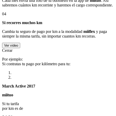
Cada mes envía una foto de tu odómetro en la app de
miituo
. Así
sabremos cuántos km recorriste y haremos el cargo correspondiente.
04
Si recorres muchos km
Cambia tu seguro de pago por km a la modalidad
miiflex
y paga
siempre la misma tarifa, sin importar cuantos km recorras.
Ver video
Cerrar
Por ejemplo:
Si contratas tu pago por kilómetro para tu:
March Active 2017
miituo
Si tu tarifa
por km es de