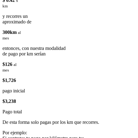
$ 0.42
x
km
y recorres un
aproximado de
300km
al
mes
entonces, con nuestra modalidad
de pago por km serían
$126
al
mes
$1,726
pago inicial
$3,238
Pago total
De esta forma solo pagas por los km que recorres.
Por ejemplo: