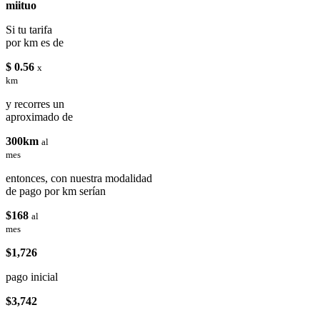
miituo
Si tu tarifa
por km es de
$ 0.56
x
km
y recorres un
aproximado de
300km
al
mes
entonces, con nuestra modalidad
de pago por km serían
$168
al
mes
$1,726
pago inicial
$3,742