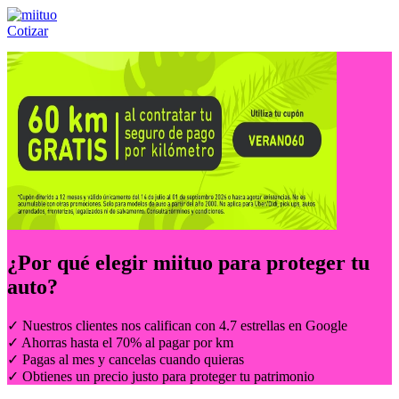
Cotizar
Llámanos al:
(55) 84-21-05-00
ó
800-953-00-59
¿Por qué elegir
miituo
para proteger tu
auto?
✓ Nuestros clientes nos califican con 4.7 estrellas en Google
✓ Ahorras hasta el 70% al pagar por km
✓ Pagas al mes y cancelas cuando quieras
✓ Obtienes un precio justo para proteger tu patrimonio