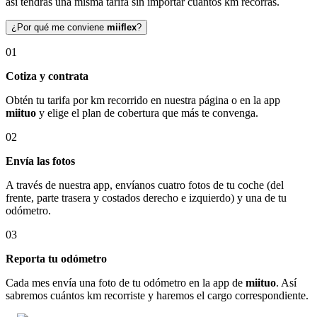
así tendrás una misma tarifa sin importar cuántos km recorras.
¿Por qué me conviene
miiflex
?
01
Cotiza y contrata
Obtén tu tarifa por km recorrido en nuestra página o en la app
miituo
y elige el plan de cobertura que más te convenga.
02
Envía las fotos
A través de nuestra app, envíanos cuatro fotos de tu coche (del
frente, parte trasera y costados derecho e izquierdo) y una de tu
odómetro.
03
Reporta tu odómetro
Cada mes envía una foto de tu odómetro en la app de
miituo
. Así
sabremos cuántos km recorriste y haremos el cargo correspondiente.