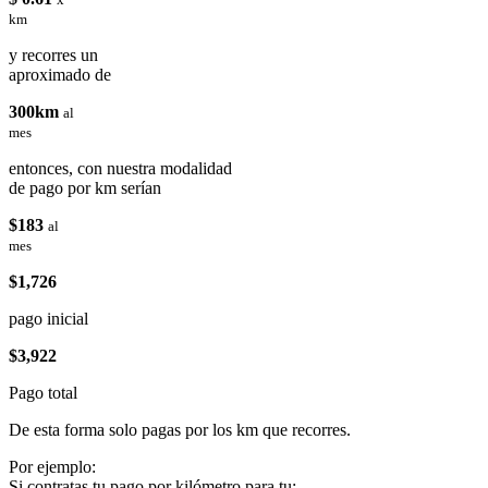
km
y recorres un
aproximado de
300km
al
mes
entonces, con nuestra modalidad
de pago por km serían
$183
al
mes
$1,726
pago inicial
$3,922
Pago total
De esta forma solo pagas por los km que recorres.
Por ejemplo:
Si contratas tu pago por kilómetro para tu: