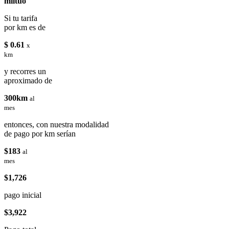
miituo
Si tu tarifa
por km es de
$ 0.61
x
km
y recorres un
aproximado de
300km
al
mes
entonces, con nuestra modalidad
de pago por km serían
$183
al
mes
$1,726
pago inicial
$3,922