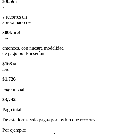
$ 0.56
x
km
y recorres un
aproximado de
300km
al
mes
entonces, con nuestra modalidad
de pago por km serían
$168
al
mes
$1,726
pago inicial
$3,742
Pago total
De esta forma solo pagas por los km que recorres.
Por ejemplo: