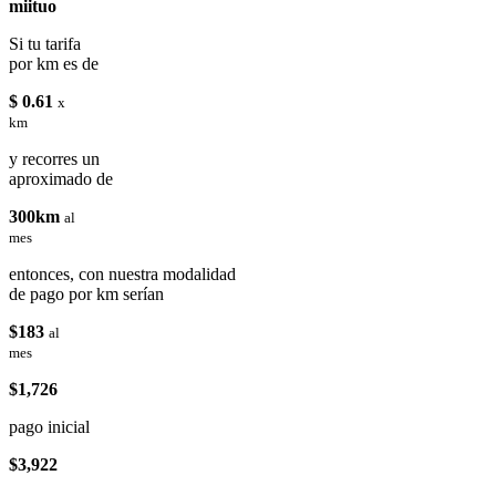
miituo
Si tu tarifa
por km es de
$ 0.61
x
km
y recorres un
aproximado de
300km
al
mes
entonces, con nuestra modalidad
de pago por km serían
$183
al
mes
$1,726
pago inicial
$3,922