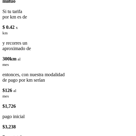
miituo
Si tu tarifa
por km es de
$ 0.42
x
km
y recorres un
aproximado de
300km
al
mes
entonces, con nuestra modalidad
de pago por km serían
$126
al
mes
$1,726
pago inicial
$3,238