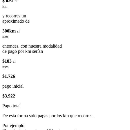
$ 0.61
x
km
y recorres un
aproximado de
300km
al
mes
entonces, con nuestra modalidad
de pago por km serían
$183
al
mes
$1,726
pago inicial
$3,922
Pago total
De esta forma solo pagas por los km que recorres.
Por ejemplo: