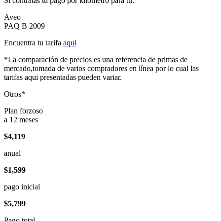
Si contratas tu pago por kilómetro para tu:
Aveo
PAQ B 2009
Encuentra tu tarifa
aqui
*La comparación de precios es una referencia de primas de
mercado,tomada de varios compradores en línea por lo cual las
tarifas aqui presentadas pueden variar.
Otros*
Plan forzoso
a 12 meses
$4,119
anual
$1,599
pago inicial
$5,799
Pago total