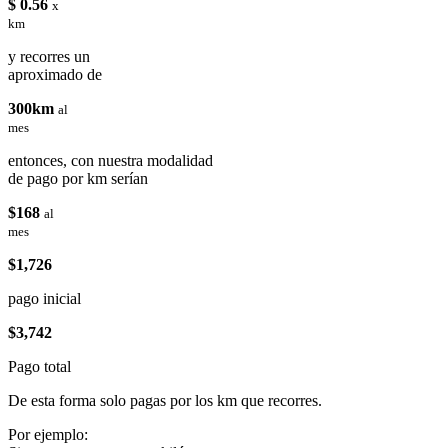
$ 0.56
x
km
y recorres un
aproximado de
300km
al
mes
entonces, con nuestra modalidad
de pago por km serían
$168
al
mes
$1,726
pago inicial
$3,742
Pago total
De esta forma solo pagas por los km que recorres.
Por ejemplo: