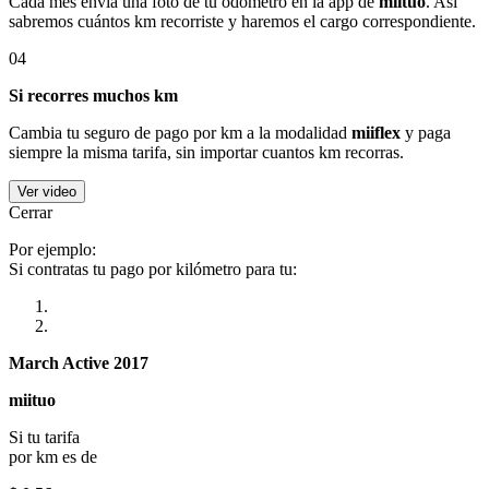
Cada mes envía una foto de tu odómetro en la app de
miituo
. Así
sabremos cuántos km recorriste y haremos el cargo correspondiente.
04
Si recorres muchos km
Cambia tu seguro de pago por km a la modalidad
miiflex
y paga
siempre la misma tarifa, sin importar cuantos km recorras.
Ver video
Cerrar
Por ejemplo:
Si contratas tu pago por kilómetro para tu:
March Active 2017
miituo
Si tu tarifa
por km es de