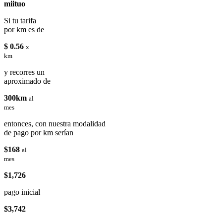
miituo
Si tu tarifa
por km es de
$ 0.56
x
km
y recorres un
aproximado de
300km
al
mes
entonces, con nuestra modalidad
de pago por km serían
$168
al
mes
$1,726
pago inicial
$3,742