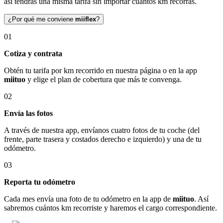
así tendrás una misma tarifa sin importar cuántos km recorras.
¿Por qué me conviene
miiflex
?
01
Cotiza y contrata
Obtén tu tarifa por km recorrido en nuestra página o en la app
miituo
y elige el plan de cobertura que más te convenga.
02
Envía las fotos
A través de nuestra app, envíanos cuatro fotos de tu coche (del
frente, parte trasera y costados derecho e izquierdo) y una de tu
odómetro.
03
Reporta tu odómetro
Cada mes envía una foto de tu odómetro en la app de
miituo
. Así
sabremos cuántos km recorriste y haremos el cargo correspondiente.