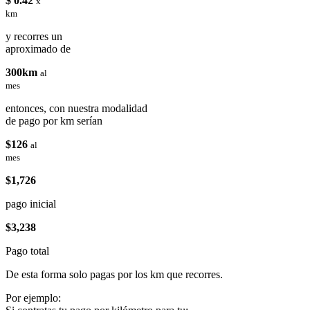
$ 0.42
x
km
y recorres un
aproximado de
300km
al
mes
entonces, con nuestra modalidad
de pago por km serían
$126
al
mes
$1,726
pago inicial
$3,238
Pago total
De esta forma solo pagas por los km que recorres.
Por ejemplo: