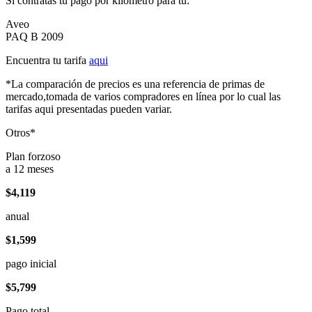
Si contratas tu pago por kilómetro para tu:
Aveo
PAQ B 2009
Encuentra tu tarifa
aqui
*La comparación de precios es una referencia de primas de
mercado,tomada de varios compradores en línea por lo cual las
tarifas aqui presentadas pueden variar.
Otros*
Plan forzoso
a 12 meses
$4,119
anual
$1,599
pago inicial
$5,799
Pago total