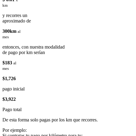
km
y recorres un
aproximado de
300km
al
mes
entonces, con nuestra modalidad
de pago por km serían
$183
al
mes
$1,726
pago inicial
$3,922
Pago total
De esta forma solo pagas por los km que recorres.
Por ejemplo:
Si contratas tu pago por kilómetro para tu: