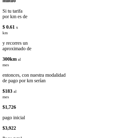
miituo
Si tu tarifa
por km es de
$ 0.61
x
km
y recorres un
aproximado de
300km
al
mes
entonces, con nuestra modalidad
de pago por km serían
$183
al
mes
$1,726
pago inicial
$3,922