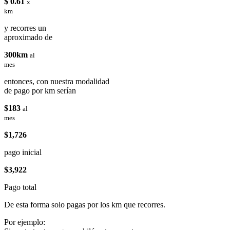
$ 0.61
x
km
y recorres un
aproximado de
300km
al
mes
entonces, con nuestra modalidad
de pago por km serían
$183
al
mes
$1,726
pago inicial
$3,922
Pago total
De esta forma solo pagas por los km que recorres.
Por ejemplo: