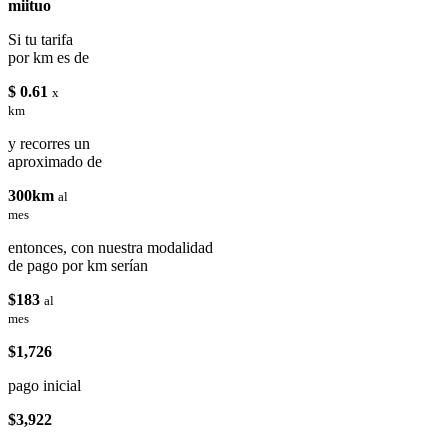
miituo
Si tu tarifa
por km es de
$ 0.61
x
km
y recorres un
aproximado de
300km
al
mes
entonces, con nuestra modalidad
de pago por km serían
$183
al
mes
$1,726
pago inicial
$3,922