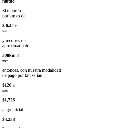
miituo
Si tu tarifa
por km es de
$ 0.42
x
km
y recorres un
aproximado de
300km
al
mes
entonces, con nuestra modalidad
de pago por km serían
$126
al
mes
$1,726
pago inicial
$3,238