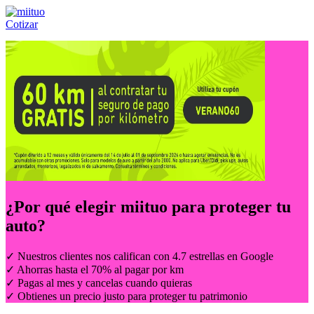
Cotizar
Llámanos al:
(55) 84-21-05-00
ó
800-953-00-59
¿Por qué elegir
miituo
para proteger tu
auto?
✓ Nuestros clientes nos califican con 4.7 estrellas en Google
✓ Ahorras hasta el 70% al pagar por km
✓ Pagas al mes y cancelas cuando quieras
✓ Obtienes un precio justo para proteger tu patrimonio