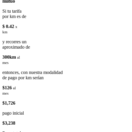
miituo
Si tu tarifa
por km es de
$ 0.42
x
km
y recorres un
aproximado de
300km
al
mes
entonces, con nuestra modalidad
de pago por km serían
$126
al
mes
$1,726
pago inicial
$3,238