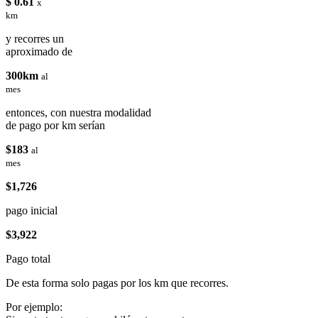
$ 0.61
x
km
y recorres un
aproximado de
300km
al
mes
entonces, con nuestra modalidad
de pago por km serían
$183
al
mes
$1,726
pago inicial
$3,922
Pago total
De esta forma solo pagas por los km que recorres.
Por ejemplo: