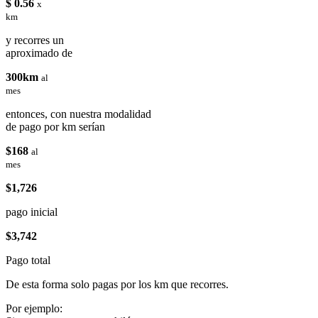
$ 0.56
x
km
y recorres un
aproximado de
300km
al
mes
entonces, con nuestra modalidad
de pago por km serían
$168
al
mes
$1,726
pago inicial
$3,742
Pago total
De esta forma solo pagas por los km que recorres.
Por ejemplo: