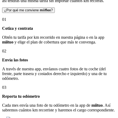
así tendrás una misma tarifa sin importar cuántos km recorras.
¿Por qué me conviene
miiflex
?
01
Cotiza y contrata
Obtén tu tarifa por km recorrido en nuestra página o en la app
miituo
y elige el plan de cobertura que más te convenga.
02
Envía las fotos
A través de nuestra app, envíanos cuatro fotos de tu coche (del
frente, parte trasera y costados derecho e izquierdo) y una de tu
odómetro.
03
Reporta tu odómetro
Cada mes envía una foto de tu odómetro en la app de
miituo
. Así
sabremos cuántos km recorriste y haremos el cargo correspondiente.