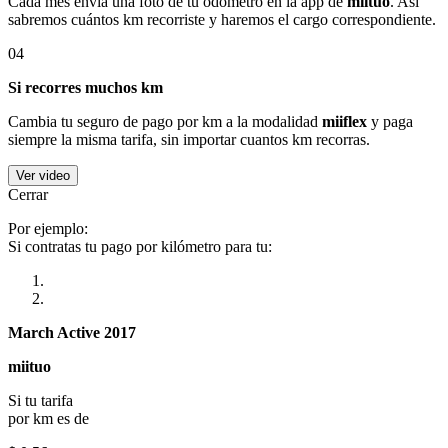
Cada mes envía una foto de tu odómetro en la app de
miituo
. Así
sabremos cuántos km recorriste y haremos el cargo correspondiente.
04
Si recorres muchos km
Cambia tu seguro de pago por km a la modalidad
miiflex
y paga
siempre la misma tarifa, sin importar cuantos km recorras.
Ver video
Cerrar
Por ejemplo:
Si contratas tu pago por kilómetro para tu:
March Active 2017
miituo
Si tu tarifa
por km es de