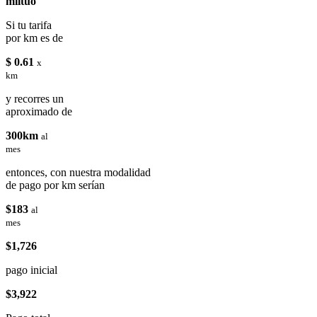
miituo
Si tu tarifa
por km es de
$ 0.61
x
km
y recorres un
aproximado de
300km
al
mes
entonces, con nuestra modalidad
de pago por km serían
$183
al
mes
$1,726
pago inicial
$3,922