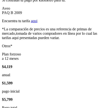
Si contratas tu pago por kilómetro para tu:
Aveo
PAQ B 2009
Encuentra tu tarifa
aqui
*La comparación de precios es una referencia de primas de
mercado,tomada de varios compradores en línea por lo cual las
tarifas aqui presentadas pueden variar.
Otros*
Plan forzoso
a 12 meses
$4,119
anual
$1,599
pago inicial
$5,799
Pago total