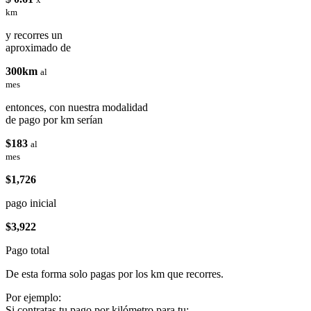
km
y recorres un
aproximado de
300km
al
mes
entonces, con nuestra modalidad
de pago por km serían
$183
al
mes
$1,726
pago inicial
$3,922
Pago total
De esta forma solo pagas por los km que recorres.
Por ejemplo:
Si contratas tu pago por kilómetro para tu: