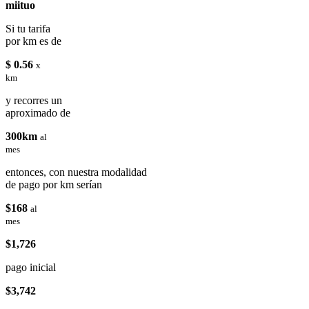
miituo
Si tu tarifa
por km es de
$ 0.56
x
km
y recorres un
aproximado de
300km
al
mes
entonces, con nuestra modalidad
de pago por km serían
$168
al
mes
$1,726
pago inicial
$3,742