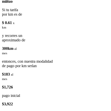
miituo
Si tu tarifa
por km es de
$ 0.61
x
km
y recorres un
aproximado de
300km
al
mes
entonces, con nuestra modalidad
de pago por km serían
$183
al
mes
$1,726
pago inicial
$3,922