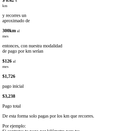
$ 0.42
x
km
y recorres un
aproximado de
300km
al
mes
entonces, con nuestra modalidad
de pago por km serían
$126
al
mes
$1,726
pago inicial
$3,238
Pago total
De esta forma solo pagas por los km que recorres.
Por ejemplo: