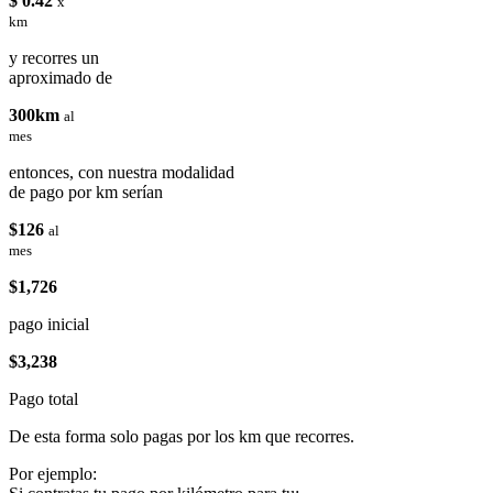
$ 0.42
x
km
y recorres un
aproximado de
300km
al
mes
entonces, con nuestra modalidad
de pago por km serían
$126
al
mes
$1,726
pago inicial
$3,238
Pago total
De esta forma solo pagas por los km que recorres.
Por ejemplo: