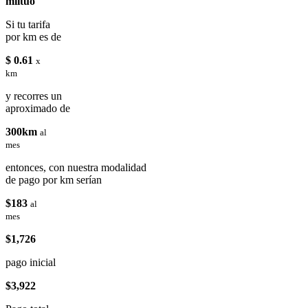
miituo
Si tu tarifa
por km es de
$ 0.61
x
km
y recorres un
aproximado de
300km
al
mes
entonces, con nuestra modalidad
de pago por km serían
$183
al
mes
$1,726
pago inicial
$3,922