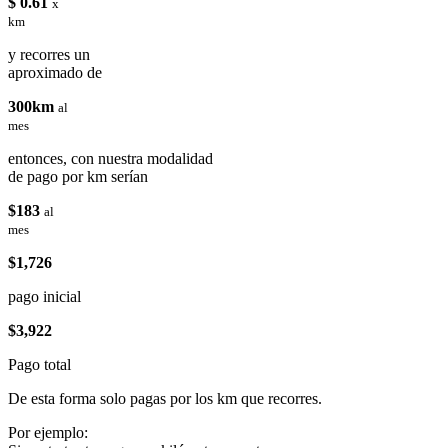
$ 0.61
x
km
y recorres un
aproximado de
300km
al
mes
entonces, con nuestra modalidad
de pago por km serían
$183
al
mes
$1,726
pago inicial
$3,922
Pago total
De esta forma solo pagas por los km que recorres.
Por ejemplo: