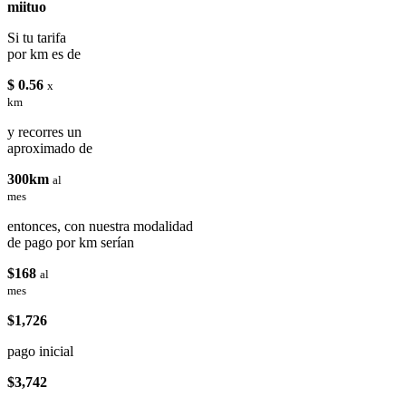
miituo
Si tu tarifa
por km es de
$ 0.56
x
km
y recorres un
aproximado de
300km
al
mes
entonces, con nuestra modalidad
de pago por km serían
$168
al
mes
$1,726
pago inicial
$3,742