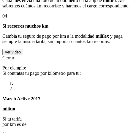
Cada mes envía una foto de tu odómetro en la app de
miituo
. Así
sabremos cuántos km recorriste y haremos el cargo correspondiente.
04
Si recorres muchos km
Cambia tu seguro de pago por km a la modalidad
miiflex
y paga
siempre la misma tarifa, sin importar cuantos km recorras.
Ver video
Cerrar
Por ejemplo:
Si contratas tu pago por kilómetro para tu:
March Active 2017
miituo
Si tu tarifa
por km es de