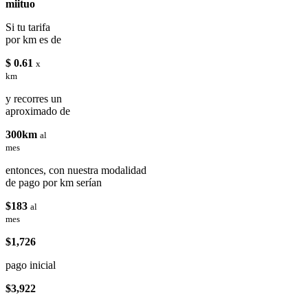
miituo
Si tu tarifa
por km es de
$ 0.61
x
km
y recorres un
aproximado de
300km
al
mes
entonces, con nuestra modalidad
de pago por km serían
$183
al
mes
$1,726
pago inicial
$3,922