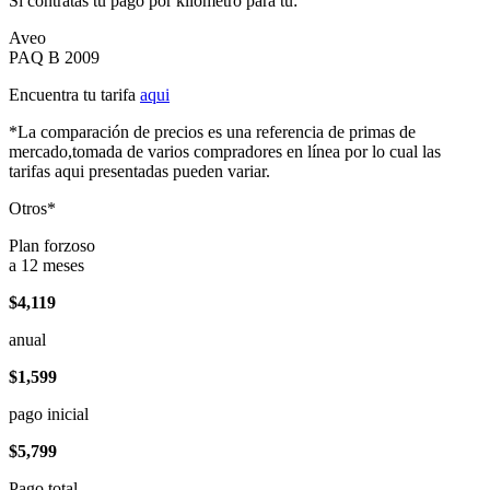
Si contratas tu pago por kilómetro para tu:
Aveo
PAQ B 2009
Encuentra tu tarifa
aqui
*La comparación de precios es una referencia de primas de
mercado,tomada de varios compradores en línea por lo cual las
tarifas aqui presentadas pueden variar.
Otros*
Plan forzoso
a 12 meses
$4,119
anual
$1,599
pago inicial
$5,799
Pago total