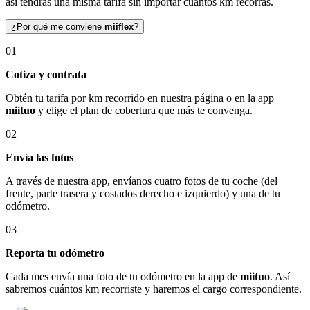
así tendrás una misma tarifa sin importar cuántos km recorras.
¿Por qué me conviene
miiflex
?
01
Cotiza y contrata
Obtén tu tarifa por km recorrido en nuestra página o en la app
miituo
y elige el plan de cobertura que más te convenga.
02
Envía las fotos
A través de nuestra app, envíanos cuatro fotos de tu coche (del
frente, parte trasera y costados derecho e izquierdo) y una de tu
odómetro.
03
Reporta tu odómetro
Cada mes envía una foto de tu odómetro en la app de
miituo
. Así
sabremos cuántos km recorriste y haremos el cargo correspondiente.