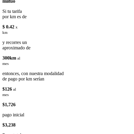
miituo
Si tu tarifa
por km es de
$ 0.42
x
km
y recorres un
aproximado de
300km
al
mes
entonces, con nuestra modalidad
de pago por km serían
$126
al
mes
$1,726
pago inicial
$3,238