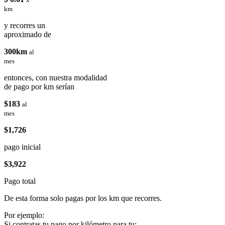
km
y recorres un
aproximado de
300km
al
mes
entonces, con nuestra modalidad
de pago por km serían
$183
al
mes
$1,726
pago inicial
$3,922
Pago total
De esta forma solo pagas por los km que recorres.
Por ejemplo:
Si contratas tu pago por kilómetro para tu: