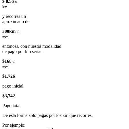
$ 0.56
x
km
y recorres un
aproximado de
300km
al
mes
entonces, con nuestra modalidad
de pago por km serían
$168
al
mes
$1,726
pago inicial
$3,742
Pago total
De esta forma solo pagas por los km que recorres.
Por ejemplo: