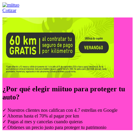
Cotizar
Llámanos al:
(55) 84-21-05-00
ó
800-953-00-59
¿Por qué elegir
miituo
para proteger tu
auto?
✓ Nuestros clientes nos califican con 4.7 estrellas en Google
✓ Ahorras hasta el 70% al pagar por km
✓ Pagas al mes y cancelas cuando quieras
✓ Obtienes un precio justo para proteger tu patrimonio