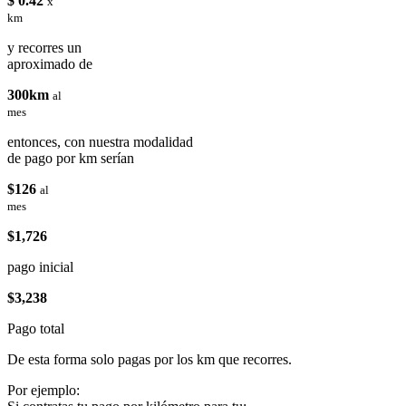
$ 0.42
x
km
y recorres un
aproximado de
300km
al
mes
entonces, con nuestra modalidad
de pago por km serían
$126
al
mes
$1,726
pago inicial
$3,238
Pago total
De esta forma solo pagas por los km que recorres.
Por ejemplo: