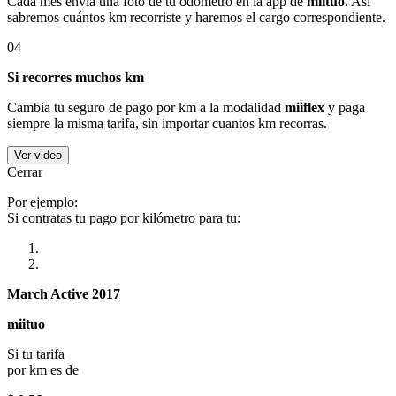
Cada mes envía una foto de tu odómetro en la app de
miituo
. Así
sabremos cuántos km recorriste y haremos el cargo correspondiente.
04
Si recorres muchos km
Cambia tu seguro de pago por km a la modalidad
miiflex
y paga
siempre la misma tarifa, sin importar cuantos km recorras.
Ver video
Cerrar
Por ejemplo:
Si contratas tu pago por kilómetro para tu:
March Active 2017
miituo
Si tu tarifa
por km es de