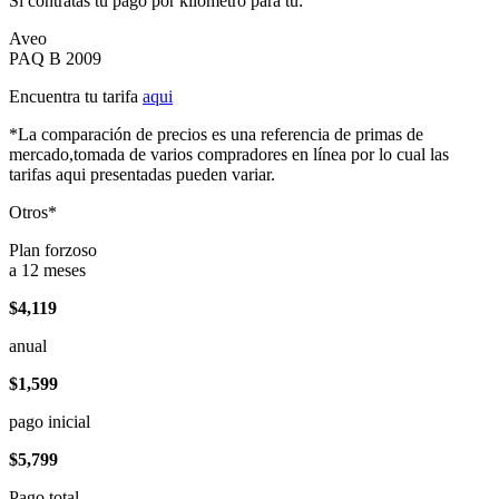
Si contratas tu pago por kilómetro para tu:
Aveo
PAQ B 2009
Encuentra tu tarifa
aqui
*La comparación de precios es una referencia de primas de
mercado,tomada de varios compradores en línea por lo cual las
tarifas aqui presentadas pueden variar.
Otros*
Plan forzoso
a 12 meses
$4,119
anual
$1,599
pago inicial
$5,799
Pago total