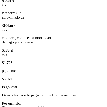
$ 0.61
x
km
y recorres un
aproximado de
300km
al
mes
entonces, con nuestra modalidad
de pago por km serían
$183
al
mes
$1,726
pago inicial
$3,922
Pago total
De esta forma solo pagas por los km que recorres.
Por ejemplo: