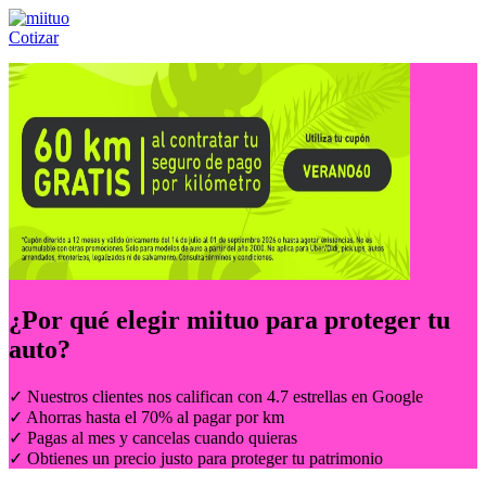
Cotizar
Llámanos al:
(55) 84-21-05-00
ó
800-953-00-59
¿Por qué elegir
miituo
para proteger tu
auto?
✓ Nuestros clientes nos califican con 4.7 estrellas en Google
✓ Ahorras hasta el 70% al pagar por km
✓ Pagas al mes y cancelas cuando quieras
✓ Obtienes un precio justo para proteger tu patrimonio