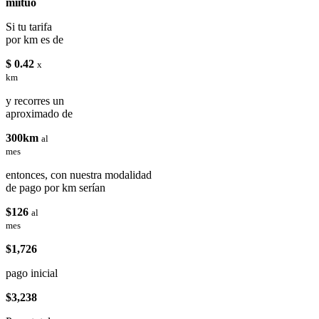
miituo
Si tu tarifa
por km es de
$ 0.42
x
km
y recorres un
aproximado de
300km
al
mes
entonces, con nuestra modalidad
de pago por km serían
$126
al
mes
$1,726
pago inicial
$3,238