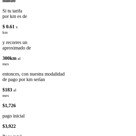
miituo
Si tu tarifa
por km es de
$ 0.61
x
km
y recorres un
aproximado de
300km
al
mes
entonces, con nuestra modalidad
de pago por km serían
$183
al
mes
$1,726
pago inicial
$3,922