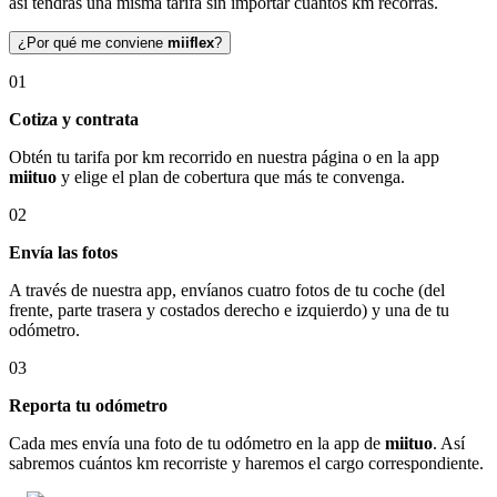
así tendrás una misma tarifa sin importar cuántos km recorras.
¿Por qué me conviene
miiflex
?
01
Cotiza y contrata
Obtén tu tarifa por km recorrido en nuestra página o en la app
miituo
y elige el plan de cobertura que más te convenga.
02
Envía las fotos
A través de nuestra app, envíanos cuatro fotos de tu coche (del
frente, parte trasera y costados derecho e izquierdo) y una de tu
odómetro.
03
Reporta tu odómetro
Cada mes envía una foto de tu odómetro en la app de
miituo
. Así
sabremos cuántos km recorriste y haremos el cargo correspondiente.