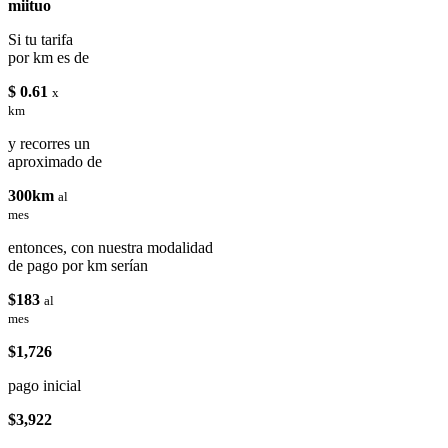
miituo
Si tu tarifa
por km es de
$ 0.61
x
km
y recorres un
aproximado de
300km
al
mes
entonces, con nuestra modalidad
de pago por km serían
$183
al
mes
$1,726
pago inicial
$3,922