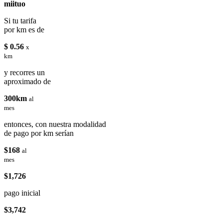
miituo
Si tu tarifa
por km es de
$ 0.56
x
km
y recorres un
aproximado de
300km
al
mes
entonces, con nuestra modalidad
de pago por km serían
$168
al
mes
$1,726
pago inicial
$3,742