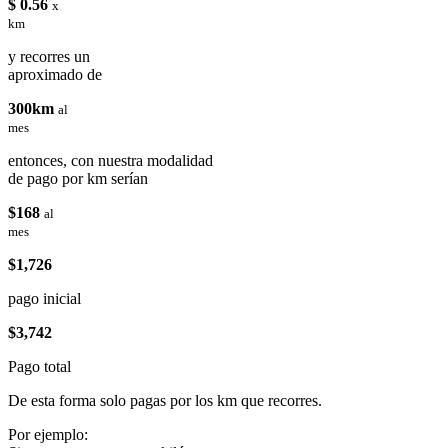
$ 0.56
x
km
y recorres un
aproximado de
300km
al
mes
entonces, con nuestra modalidad
de pago por km serían
$168
al
mes
$1,726
pago inicial
$3,742
Pago total
De esta forma solo pagas por los km que recorres.
Por ejemplo: