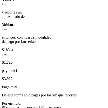
km
y recorres un
aproximado de
300km
al
mes
entonces, con nuestra modalidad
de pago por km serían
$183
al
mes
$1,726
pago inicial
$3,922
Pago total
De esta forma solo pagas por los km que recorres.
Por ejemplo:
Si contratas tu pago por kilómetro para tu: