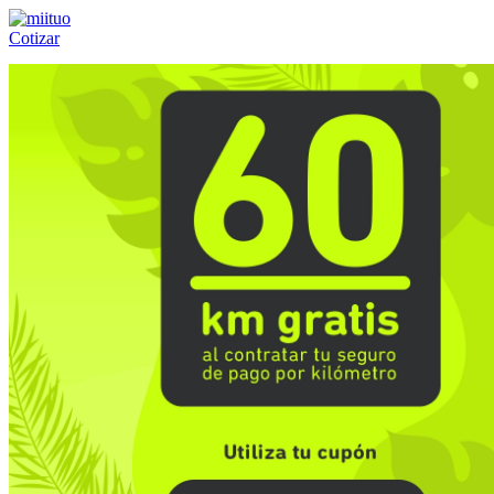
Cotizar
Llámanos al:
(55) 84-21-05-00
ó
800-953-00-59