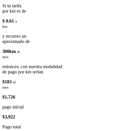
Si tu tarifa
por km es de
$ 0.61
x
km
y recorres un
aproximado de
300km
al
mes
entonces, con nuestra modalidad
de pago por km serían
$183
al
mes
$1,726
pago inicial
$3,922
Pago total