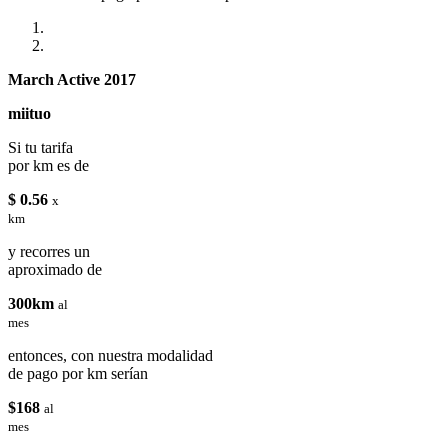
March Active 2017
miituo
Si tu tarifa
por km es de
$ 0.56
x
km
y recorres un
aproximado de
300km
al
mes
entonces, con nuestra modalidad
de pago por km serían
$168
al
mes