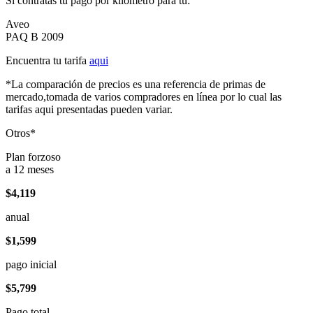
Si contratas tu pago por kilómetro para tu:
Aveo
PAQ B 2009
Encuentra tu tarifa
aqui
*La comparación de precios es una referencia de primas de
mercado,tomada de varios compradores en línea por lo cual las
tarifas aqui presentadas pueden variar.
Otros*
Plan forzoso
a 12 meses
$4,119
anual
$1,599
pago inicial
$5,799
Pago total