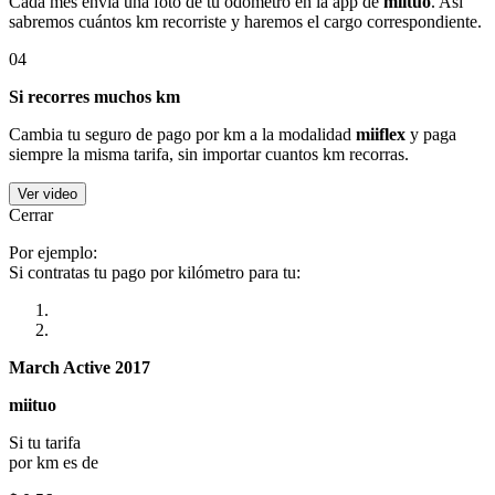
Cada mes envía una foto de tu odómetro en la app de
miituo
. Así
sabremos cuántos km recorriste y haremos el cargo correspondiente.
04
Si recorres muchos km
Cambia tu seguro de pago por km a la modalidad
miiflex
y paga
siempre la misma tarifa, sin importar cuantos km recorras.
Ver video
Cerrar
Por ejemplo:
Si contratas tu pago por kilómetro para tu:
March Active 2017
miituo
Si tu tarifa
por km es de