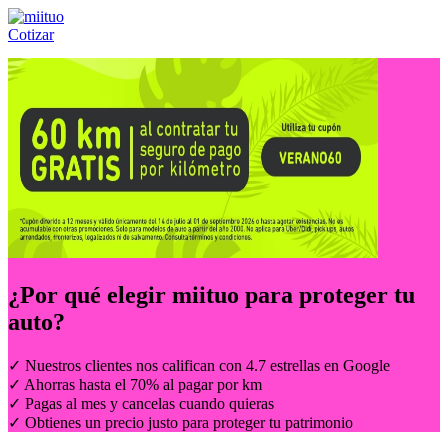
Cotizar
Llámanos al:
(55) 84-21-05-00
ó
800-953-00-59
¿Por qué elegir
miituo
para proteger tu
auto?
✓ Nuestros clientes nos califican con 4.7 estrellas en Google
✓ Ahorras hasta el 70% al pagar por km
✓ Pagas al mes y cancelas cuando quieras
✓ Obtienes un precio justo para proteger tu patrimonio