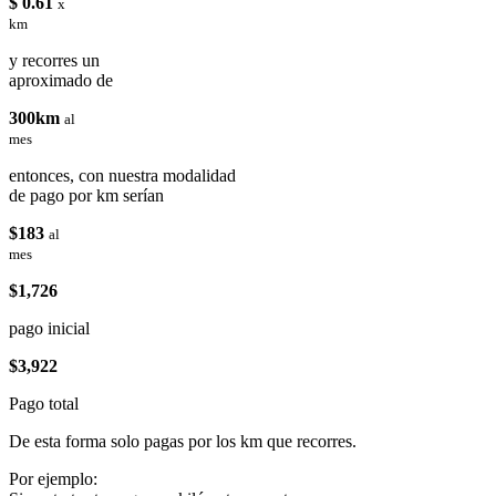
$ 0.61
x
km
y recorres un
aproximado de
300km
al
mes
entonces, con nuestra modalidad
de pago por km serían
$183
al
mes
$1,726
pago inicial
$3,922
Pago total
De esta forma solo pagas por los km que recorres.
Por ejemplo: