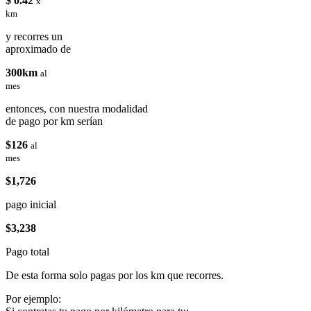
$ 0.42
x
km
y recorres un
aproximado de
300km
al
mes
entonces, con nuestra modalidad
de pago por km serían
$126
al
mes
$1,726
pago inicial
$3,238
Pago total
De esta forma solo pagas por los km que recorres.
Por ejemplo: