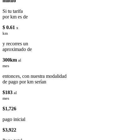
miituo
Si tu tarifa
por km es de
$ 0.61
x
km
y recorres un
aproximado de
300km
al
mes
entonces, con nuestra modalidad
de pago por km serían
$183
al
mes
$1,726
pago inicial
$3,922