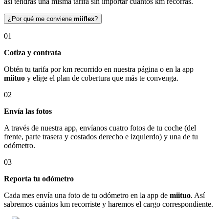
así tendrás una misma tarifa sin importar cuántos km recorras.
¿Por qué me conviene
miiflex
?
01
Cotiza y contrata
Obtén tu tarifa por km recorrido en nuestra página o en la app
miituo
y elige el plan de cobertura que más te convenga.
02
Envía las fotos
A través de nuestra app, envíanos cuatro fotos de tu coche (del
frente, parte trasera y costados derecho e izquierdo) y una de tu
odómetro.
03
Reporta tu odómetro
Cada mes envía una foto de tu odómetro en la app de
miituo
. Así
sabremos cuántos km recorriste y haremos el cargo correspondiente.