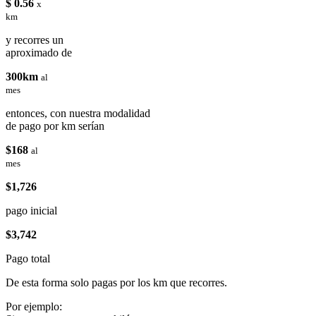
$ 0.56
x
km
y recorres un
aproximado de
300km
al
mes
entonces, con nuestra modalidad
de pago por km serían
$168
al
mes
$1,726
pago inicial
$3,742
Pago total
De esta forma solo pagas por los km que recorres.
Por ejemplo: