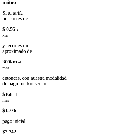
miituo
Si tu tarifa
por km es de
$ 0.56
x
km
y recorres un
aproximado de
300km
al
mes
entonces, con nuestra modalidad
de pago por km serían
$168
al
mes
$1,726
pago inicial
$3,742