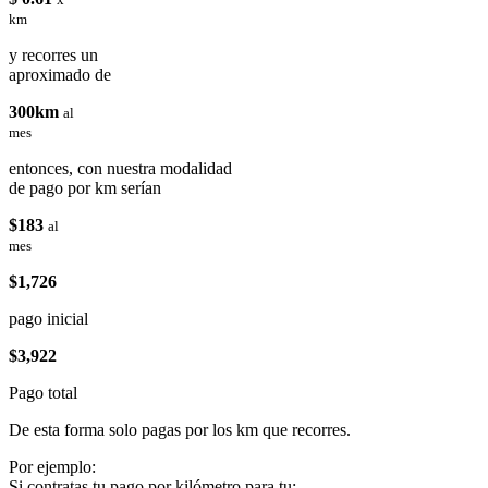
km
y recorres un
aproximado de
300km
al
mes
entonces, con nuestra modalidad
de pago por km serían
$183
al
mes
$1,726
pago inicial
$3,922
Pago total
De esta forma solo pagas por los km que recorres.
Por ejemplo:
Si contratas tu pago por kilómetro para tu: