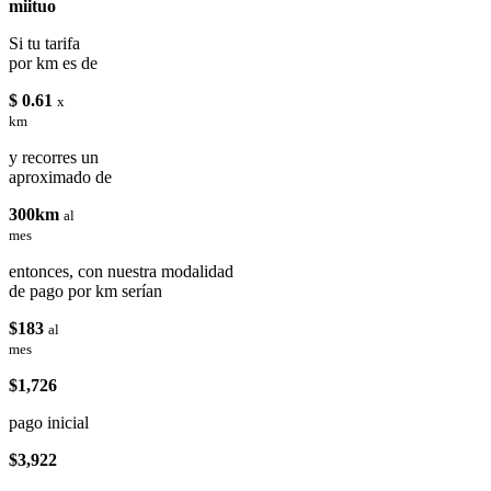
miituo
Si tu tarifa
por km es de
$ 0.61
x
km
y recorres un
aproximado de
300km
al
mes
entonces, con nuestra modalidad
de pago por km serían
$183
al
mes
$1,726
pago inicial
$3,922