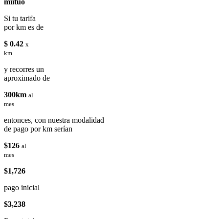
miituo
Si tu tarifa
por km es de
$ 0.42
x
km
y recorres un
aproximado de
300km
al
mes
entonces, con nuestra modalidad
de pago por km serían
$126
al
mes
$1,726
pago inicial
$3,238