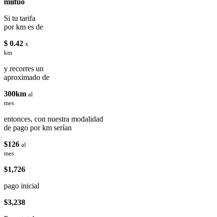
miituo
Si tu tarifa
por km es de
$ 0.42
x
km
y recorres un
aproximado de
300km
al
mes
entonces, con nuestra modalidad
de pago por km serían
$126
al
mes
$1,726
pago inicial
$3,238