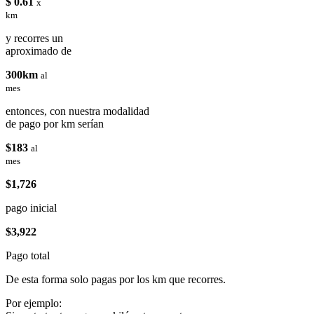
$ 0.61
x
km
y recorres un
aproximado de
300km
al
mes
entonces, con nuestra modalidad
de pago por km serían
$183
al
mes
$1,726
pago inicial
$3,922
Pago total
De esta forma solo pagas por los km que recorres.
Por ejemplo: