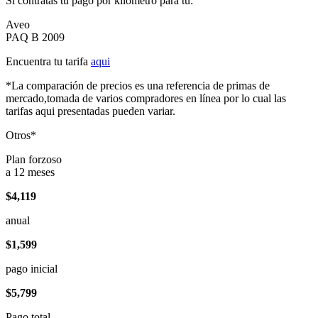
Si contratas tu pago por kilómetro para tu:
Aveo
PAQ B 2009
Encuentra tu tarifa
aqui
*La comparación de precios es una referencia de primas de
mercado,tomada de varios compradores en línea por lo cual las
tarifas aqui presentadas pueden variar.
Otros*
Plan forzoso
a 12 meses
$4,119
anual
$1,599
pago inicial
$5,799
Pago total