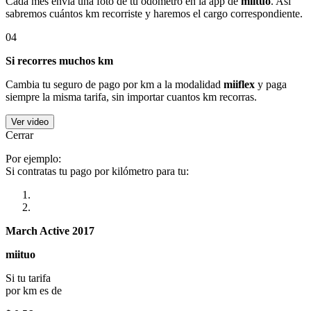
Cada mes envía una foto de tu odómetro en la app de
miituo
. Así
sabremos cuántos km recorriste y haremos el cargo correspondiente.
04
Si recorres muchos km
Cambia tu seguro de pago por km a la modalidad
miiflex
y paga
siempre la misma tarifa, sin importar cuantos km recorras.
Ver video
Cerrar
Por ejemplo:
Si contratas tu pago por kilómetro para tu:
March Active 2017
miituo
Si tu tarifa
por km es de