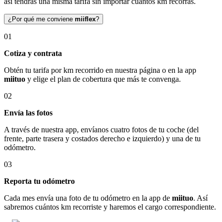
así tendrás una misma tarifa sin importar cuántos km recorras.
¿Por qué me conviene
miiflex
?
01
Cotiza y contrata
Obtén tu tarifa por km recorrido en nuestra página o en la app
miituo
y elige el plan de cobertura que más te convenga.
02
Envía las fotos
A través de nuestra app, envíanos cuatro fotos de tu coche (del
frente, parte trasera y costados derecho e izquierdo) y una de tu
odómetro.
03
Reporta tu odómetro
Cada mes envía una foto de tu odómetro en la app de
miituo
. Así
sabremos cuántos km recorriste y haremos el cargo correspondiente.