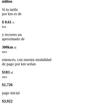
miituo
Si tu tarifa
por km es de
$ 0.61
x
km
y recorres un
aproximado de
300km
al
mes
entonces, con nuestra modalidad
de pago por km serían
$183
al
mes
$1,726
pago inicial
$3,922