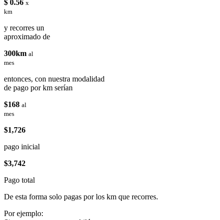
$ 0.56
x
km
y recorres un
aproximado de
300km
al
mes
entonces, con nuestra modalidad
de pago por km serían
$168
al
mes
$1,726
pago inicial
$3,742
Pago total
De esta forma solo pagas por los km que recorres.
Por ejemplo: