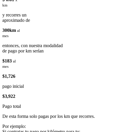
km
y recorres un
aproximado de
300km
al
mes
entonces, con nuestra modalidad
de pago por km serían
$183
al
mes
$1,726
pago inicial
$3,922
Pago total
De esta forma solo pagas por los km que recorres.
Por ejemplo:
Si contratas tu pago por kilómetro para tu: