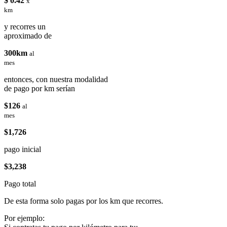
$ 0.42
x
km
y recorres un
aproximado de
300km
al
mes
entonces, con nuestra modalidad
de pago por km serían
$126
al
mes
$1,726
pago inicial
$3,238
Pago total
De esta forma solo pagas por los km que recorres.
Por ejemplo: