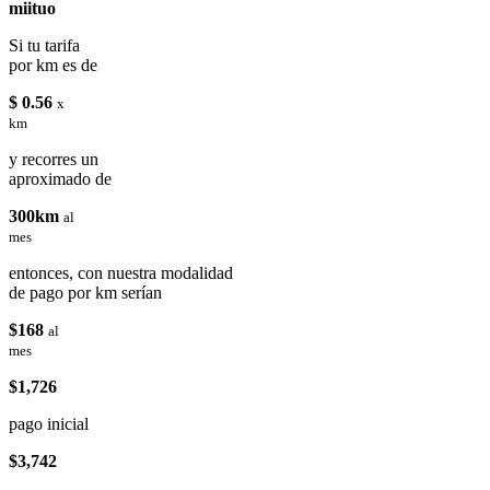
miituo
Si tu tarifa
por km es de
$ 0.56
x
km
y recorres un
aproximado de
300km
al
mes
entonces, con nuestra modalidad
de pago por km serían
$168
al
mes
$1,726
pago inicial
$3,742