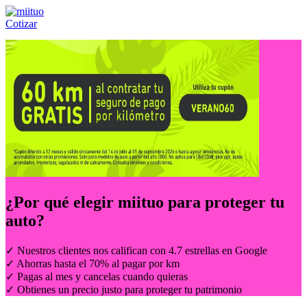
Cotizar
Llámanos al:
(55) 84-21-05-00
ó
800-953-00-59
¿Por qué elegir
miituo
para proteger tu
auto?
✓ Nuestros clientes nos califican con 4.7 estrellas en Google
✓ Ahorras hasta el 70% al pagar por km
✓ Pagas al mes y cancelas cuando quieras
✓ Obtienes un precio justo para proteger tu patrimonio