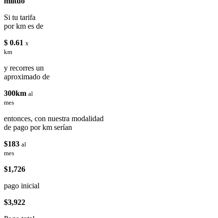
miituo
Si tu tarifa
por km es de
$ 0.61
x
km
y recorres un
aproximado de
300km
al
mes
entonces, con nuestra modalidad
de pago por km serían
$183
al
mes
$1,726
pago inicial
$3,922