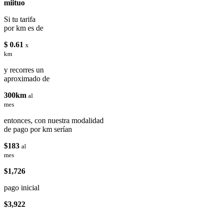
miituo
Si tu tarifa
por km es de
$ 0.61
x
km
y recorres un
aproximado de
300km
al
mes
entonces, con nuestra modalidad
de pago por km serían
$183
al
mes
$1,726
pago inicial
$3,922