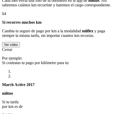
Cada mes envía una foto de tu odómetro en la app de
miituo
. Así
sabremos cuántos km recorriste y haremos el cargo correspondiente.
04
Si recorres muchos km
Cambia tu seguro de pago por km a la modalidad
miiflex
y paga
siempre la misma tarifa, sin importar cuantos km recorras.
Ver video
Cerrar
Por ejemplo:
Si contratas tu pago por kilómetro para tu:
March Active 2017
miituo
Si tu tarifa
por km es de