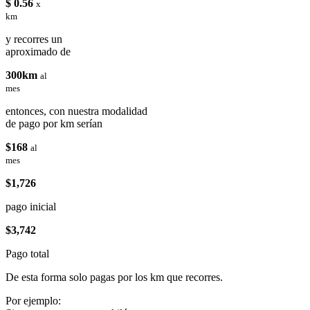
$ 0.56
x
km
y recorres un
aproximado de
300km
al
mes
entonces, con nuestra modalidad
de pago por km serían
$168
al
mes
$1,726
pago inicial
$3,742
Pago total
De esta forma solo pagas por los km que recorres.
Por ejemplo: