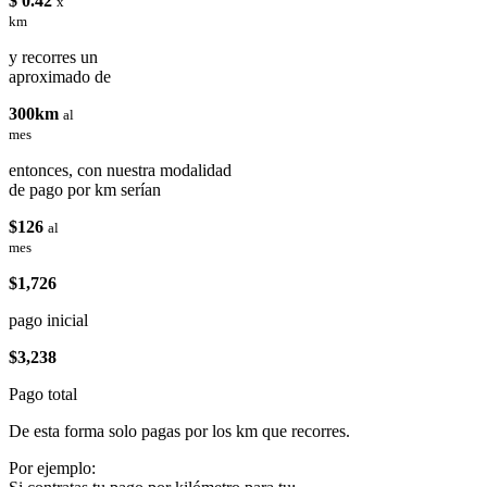
$ 0.42
x
km
y recorres un
aproximado de
300km
al
mes
entonces, con nuestra modalidad
de pago por km serían
$126
al
mes
$1,726
pago inicial
$3,238
Pago total
De esta forma solo pagas por los km que recorres.
Por ejemplo: