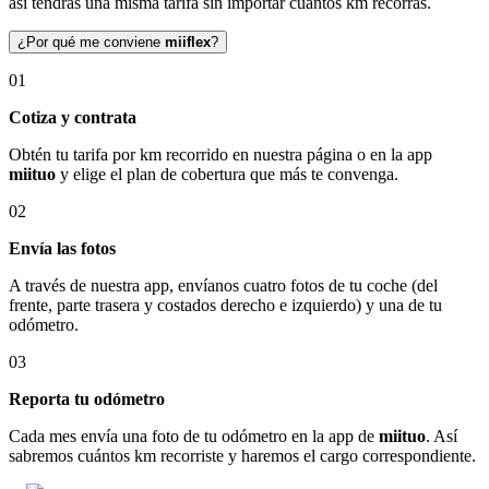
así tendrás una misma tarifa sin importar cuántos km recorras.
¿Por qué me conviene
miiflex
?
01
Cotiza y contrata
Obtén tu tarifa por km recorrido en nuestra página o en la app
miituo
y elige el plan de cobertura que más te convenga.
02
Envía las fotos
A través de nuestra app, envíanos cuatro fotos de tu coche (del
frente, parte trasera y costados derecho e izquierdo) y una de tu
odómetro.
03
Reporta tu odómetro
Cada mes envía una foto de tu odómetro en la app de
miituo
. Así
sabremos cuántos km recorriste y haremos el cargo correspondiente.