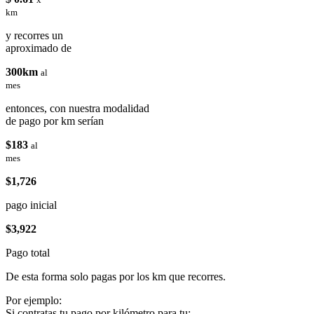
km
y recorres un
aproximado de
300km
al
mes
entonces, con nuestra modalidad
de pago por km serían
$183
al
mes
$1,726
pago inicial
$3,922
Pago total
De esta forma solo pagas por los km que recorres.
Por ejemplo:
Si contratas tu pago por kilómetro para tu: