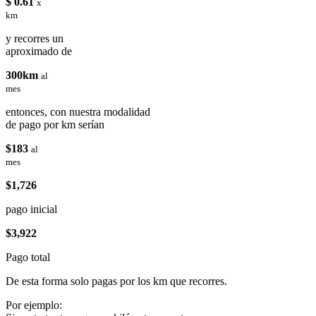
$ 0.61
x
km
y recorres un
aproximado de
300km
al
mes
entonces, con nuestra modalidad
de pago por km serían
$183
al
mes
$1,726
pago inicial
$3,922
Pago total
De esta forma solo pagas por los km que recorres.
Por ejemplo: