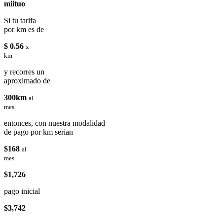
miituo
Si tu tarifa
por km es de
$ 0.56
x
km
y recorres un
aproximado de
300km
al
mes
entonces, con nuestra modalidad
de pago por km serían
$168
al
mes
$1,726
pago inicial
$3,742