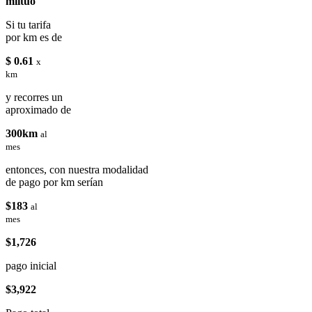
miituo
Si tu tarifa
por km es de
$ 0.61
x
km
y recorres un
aproximado de
300km
al
mes
entonces, con nuestra modalidad
de pago por km serían
$183
al
mes
$1,726
pago inicial
$3,922