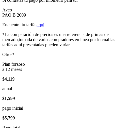
Si contratas tu pago por kilómetro para tu:
Aveo
PAQ B 2009
Encuentra tu tarifa
aqui
*La comparación de precios es una referencia de primas de
mercado,tomada de varios compradores en línea por lo cual las
tarifas aqui presentadas pueden variar.
Otros*
Plan forzoso
a 12 meses
$4,119
anual
$1,599
pago inicial
$5,799
Pago total