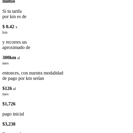
miituo
Si tu tarifa
por km es de
$ 0.42
x
km
y recorres un
aproximado de
300km
al
mes
entonces, con nuestra modalidad
de pago por km serían
$126
al
mes
$1,726
pago inicial
$3,238