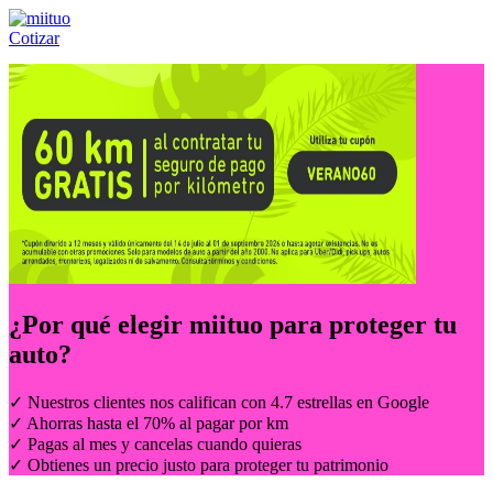
Cotizar
Llámanos al:
(55) 84-21-05-00
ó
800-953-00-59
¿Por qué elegir
miituo
para proteger tu
auto?
✓ Nuestros clientes nos califican con 4.7 estrellas en Google
✓ Ahorras hasta el 70% al pagar por km
✓ Pagas al mes y cancelas cuando quieras
✓ Obtienes un precio justo para proteger tu patrimonio