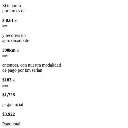
Si tu tarifa
por km es de
$ 0.61
x
km
y recorres un
aproximado de
300km
al
mes
entonces, con nuestra modalidad
de pago por km serían
$183
al
mes
$1,726
pago inicial
$3,922
Pago total