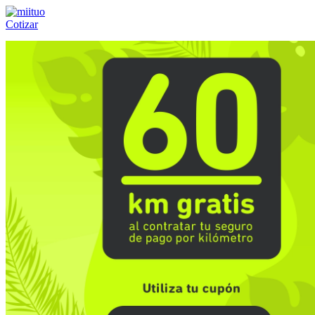
Cotizar
Llámanos al:
(55) 84-21-05-00
ó
800-953-00-59