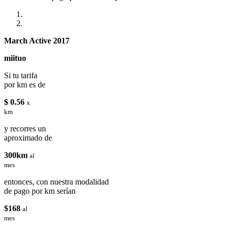
March Active 2017
miituo
Si tu tarifa
por km es de
$ 0.56
x
km
y recorres un
aproximado de
300km
al
mes
entonces, con nuestra modalidad
de pago por km serían
$168
al
mes