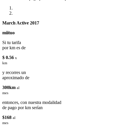
March Active 2017
miituo
Si tu tarifa
por km es de
$ 0.56
x
km
y recorres un
aproximado de
300km
al
mes
entonces, con nuestra modalidad
de pago por km serían
$168
al
mes