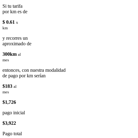
Si tu tarifa
por km es de
$ 0.61
x
km
y recorres un
aproximado de
300km
al
mes
entonces, con nuestra modalidad
de pago por km serían
$183
al
mes
$1,726
pago inicial
$3,922
Pago total