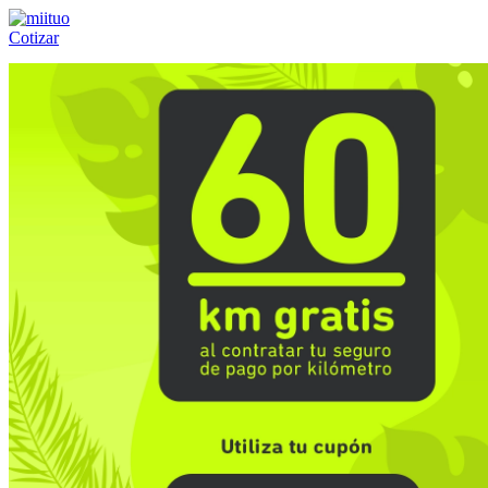
Cotizar
Llámanos al:
(55) 84-21-05-00
ó
800-953-00-59