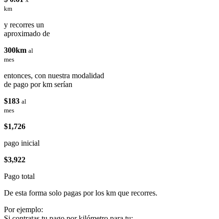
km
y recorres un
aproximado de
300km
al
mes
entonces, con nuestra modalidad
de pago por km serían
$183
al
mes
$1,726
pago inicial
$3,922
Pago total
De esta forma solo pagas por los km que recorres.
Por ejemplo:
Si contratas tu pago por kilómetro para tu: