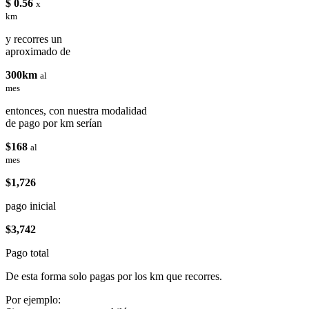
$ 0.56
x
km
y recorres un
aproximado de
300km
al
mes
entonces, con nuestra modalidad
de pago por km serían
$168
al
mes
$1,726
pago inicial
$3,742
Pago total
De esta forma solo pagas por los km que recorres.
Por ejemplo: