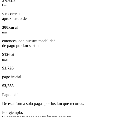
$ 0.42
x
km
y recorres un
aproximado de
300km
al
mes
entonces, con nuestra modalidad
de pago por km serían
$126
al
mes
$1,726
pago inicial
$3,238
Pago total
De esta forma solo pagas por los km que recorres.
Por ejemplo: