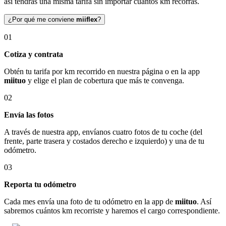
así tendrás una misma tarifa sin importar cuántos km recorras.
¿Por qué me conviene
miiflex
?
01
Cotiza y contrata
Obtén tu tarifa por km recorrido en nuestra página o en la app
miituo
y elige el plan de cobertura que más te convenga.
02
Envía las fotos
A través de nuestra app, envíanos cuatro fotos de tu coche (del
frente, parte trasera y costados derecho e izquierdo) y una de tu
odómetro.
03
Reporta tu odómetro
Cada mes envía una foto de tu odómetro en la app de
miituo
. Así
sabremos cuántos km recorriste y haremos el cargo correspondiente.