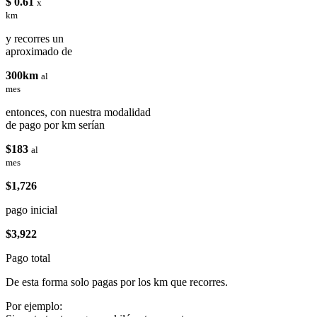
$ 0.61
x
km
y recorres un
aproximado de
300km
al
mes
entonces, con nuestra modalidad
de pago por km serían
$183
al
mes
$1,726
pago inicial
$3,922
Pago total
De esta forma solo pagas por los km que recorres.
Por ejemplo: