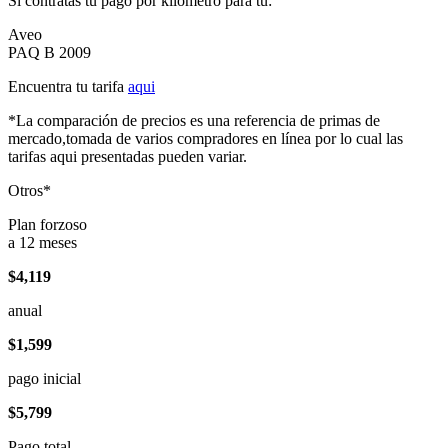
Si contratas tu pago por kilómetro para tu:
Aveo
PAQ B 2009
Encuentra tu tarifa
aqui
*La comparación de precios es una referencia de primas de
mercado,tomada de varios compradores en línea por lo cual las
tarifas aqui presentadas pueden variar.
Otros*
Plan forzoso
a 12 meses
$4,119
anual
$1,599
pago inicial
$5,799
Pago total