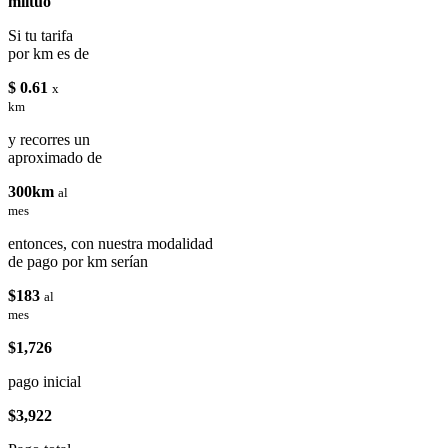
miituo
Si tu tarifa
por km es de
$ 0.61
x
km
y recorres un
aproximado de
300km
al
mes
entonces, con nuestra modalidad
de pago por km serían
$183
al
mes
$1,726
pago inicial
$3,922