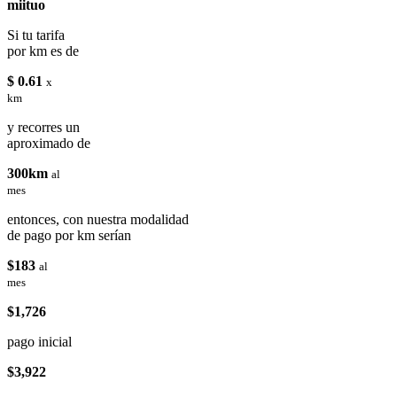
miituo
Si tu tarifa
por km es de
$ 0.61
x
km
y recorres un
aproximado de
300km
al
mes
entonces, con nuestra modalidad
de pago por km serían
$183
al
mes
$1,726
pago inicial
$3,922