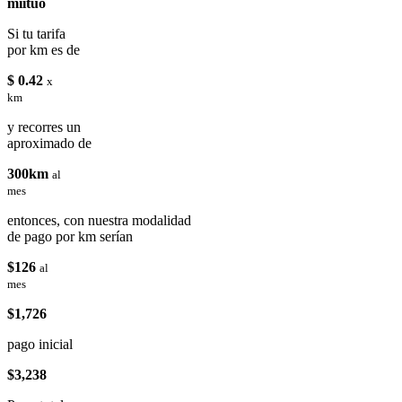
miituo
Si tu tarifa
por km es de
$ 0.42
x
km
y recorres un
aproximado de
300km
al
mes
entonces, con nuestra modalidad
de pago por km serían
$126
al
mes
$1,726
pago inicial
$3,238