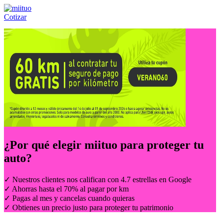
Cotizar
Llámanos al:
(55) 84-21-05-00
ó
800-953-00-59
¿Por qué elegir
miituo
para proteger tu
auto?
✓ Nuestros clientes nos califican con 4.7 estrellas en Google
✓ Ahorras hasta el 70% al pagar por km
✓ Pagas al mes y cancelas cuando quieras
✓ Obtienes un precio justo para proteger tu patrimonio