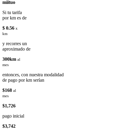
miituo
Si tu tarifa
por km es de
$ 0.56
x
km
y recorres un
aproximado de
300km
al
mes
entonces, con nuestra modalidad
de pago por km serían
$168
al
mes
$1,726
pago inicial
$3,742