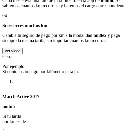
Cada mes envía una foto de tu odómetro en la app de
miituo
. Así
sabremos cuántos km recorriste y haremos el cargo correspondiente.
04
Si recorres muchos km
Cambia tu seguro de pago por km a la modalidad
miiflex
y paga
siempre la misma tarifa, sin importar cuantos km recorras.
Ver video
Cerrar
Por ejemplo:
Si contratas tu pago por kilómetro para tu:
March Active 2017
miituo
Si tu tarifa
por km es de