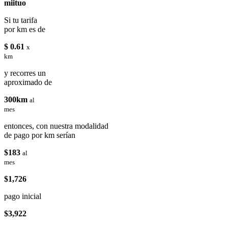
miituo
Si tu tarifa
por km es de
$ 0.61
x
km
y recorres un
aproximado de
300km
al
mes
entonces, con nuestra modalidad
de pago por km serían
$183
al
mes
$1,726
pago inicial
$3,922