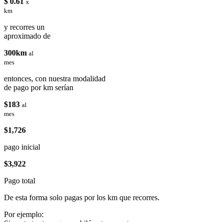
$ 0.61
x
km
y recorres un
aproximado de
300km
al
mes
entonces, con nuestra modalidad
de pago por km serían
$183
al
mes
$1,726
pago inicial
$3,922
Pago total
De esta forma solo pagas por los km que recorres.
Por ejemplo: