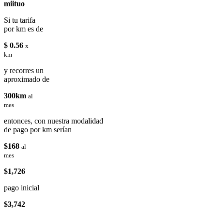
miituo
Si tu tarifa
por km es de
$ 0.56
x
km
y recorres un
aproximado de
300km
al
mes
entonces, con nuestra modalidad
de pago por km serían
$168
al
mes
$1,726
pago inicial
$3,742