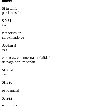
miituo
Si tu tarifa
por km es de
$ 0.61
x
km
y recorres un
aproximado de
300km
al
mes
entonces, con nuestra modalidad
de pago por km serían
$183
al
mes
$1,726
pago inicial
$3,922