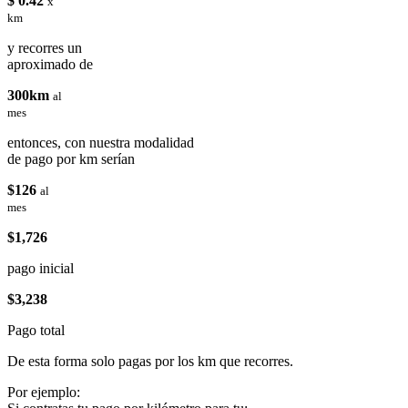
$ 0.42
x
km
y recorres un
aproximado de
300km
al
mes
entonces, con nuestra modalidad
de pago por km serían
$126
al
mes
$1,726
pago inicial
$3,238
Pago total
De esta forma solo pagas por los km que recorres.
Por ejemplo: