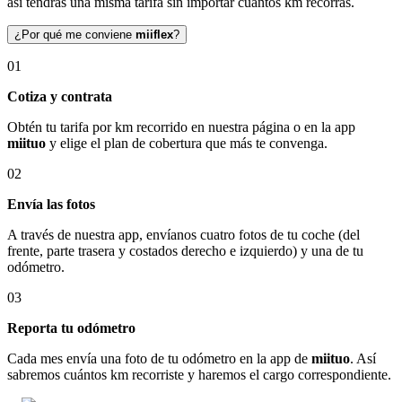
así tendrás una misma tarifa sin importar cuántos km recorras.
¿Por qué me conviene
miiflex
?
01
Cotiza y contrata
Obtén tu tarifa por km recorrido en nuestra página o en la app
miituo
y elige el plan de cobertura que más te convenga.
02
Envía las fotos
A través de nuestra app, envíanos cuatro fotos de tu coche (del
frente, parte trasera y costados derecho e izquierdo) y una de tu
odómetro.
03
Reporta tu odómetro
Cada mes envía una foto de tu odómetro en la app de
miituo
. Así
sabremos cuántos km recorriste y haremos el cargo correspondiente.