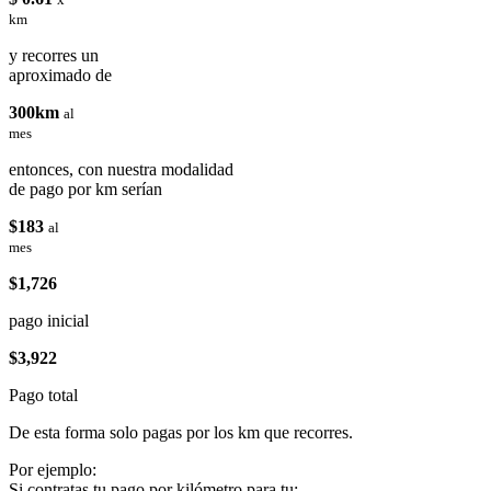
km
y recorres un
aproximado de
300km
al
mes
entonces, con nuestra modalidad
de pago por km serían
$183
al
mes
$1,726
pago inicial
$3,922
Pago total
De esta forma solo pagas por los km que recorres.
Por ejemplo:
Si contratas tu pago por kilómetro para tu: