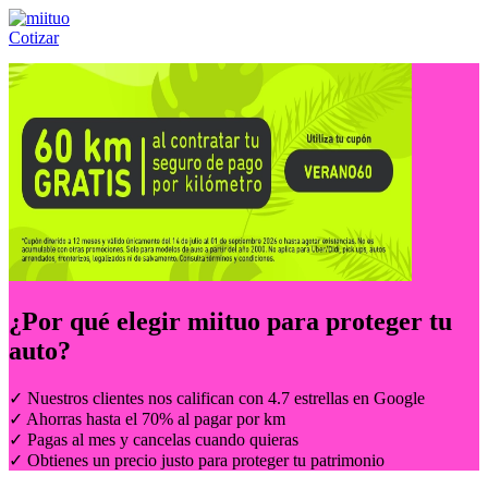
Cotizar
Llámanos al:
(55) 84-21-05-00
ó
800-953-00-59
¿Por qué elegir
miituo
para proteger tu
auto?
✓ Nuestros clientes nos califican con 4.7 estrellas en Google
✓ Ahorras hasta el 70% al pagar por km
✓ Pagas al mes y cancelas cuando quieras
✓ Obtienes un precio justo para proteger tu patrimonio