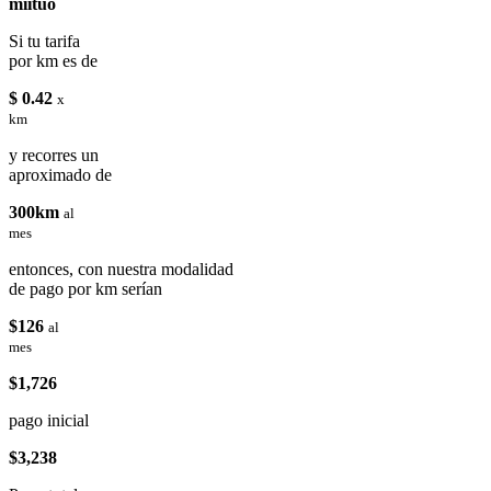
miituo
Si tu tarifa
por km es de
$ 0.42
x
km
y recorres un
aproximado de
300km
al
mes
entonces, con nuestra modalidad
de pago por km serían
$126
al
mes
$1,726
pago inicial
$3,238