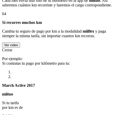
Cada mes envía una foto de tu odómetro en la app de
miituo
. Así
sabremos cuántos km recorriste y haremos el cargo correspondiente.
04
Si recorres muchos km
Cambia tu seguro de pago por km a la modalidad
miiflex
y paga
siempre la misma tarifa, sin importar cuantos km recorras.
Ver video
Cerrar
Por ejemplo:
Si contratas tu pago por kilómetro para tu:
March Active 2017
miituo
Si tu tarifa
por km es de