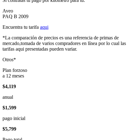
Si contratas tu pago por kilómetro para tu:
Aveo
PAQ B 2009
Encuentra tu tarifa
aqui
*La comparación de precios es una referencia de primas de
mercado,tomada de varios compradores en línea por lo cual las
tarifas aqui presentadas pueden variar.
Otros*
Plan forzoso
a 12 meses
$4,119
anual
$1,599
pago inicial
$5,799
Pago total