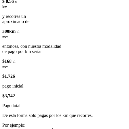
$ 0.56
x
km
y recorres un
aproximado de
300km
al
mes
entonces, con nuestra modalidad
de pago por km serían
$168
al
mes
$1,726
pago inicial
$3,742
Pago total
De esta forma solo pagas por los km que recorres.
Por ejemplo: