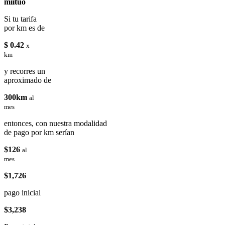
miituo
Si tu tarifa
por km es de
$ 0.42
x
km
y recorres un
aproximado de
300km
al
mes
entonces, con nuestra modalidad
de pago por km serían
$126
al
mes
$1,726
pago inicial
$3,238