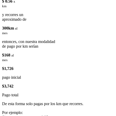
$ 0.56
x
km
y recorres un
aproximado de
300km
al
mes
entonces, con nuestra modalidad
de pago por km serían
$168
al
mes
$1,726
pago inicial
$3,742
Pago total
De esta forma solo pagas por los km que recorres.
Por ejemplo: