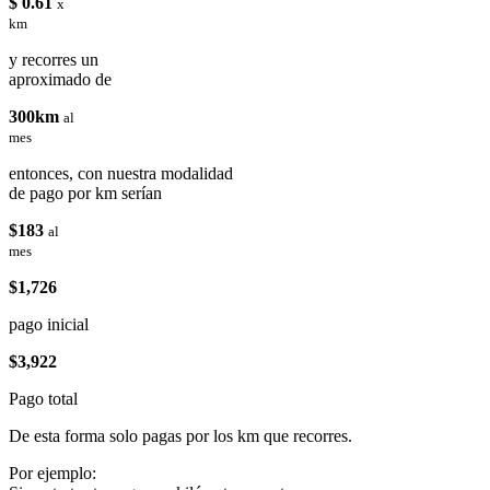
$ 0.61
x
km
y recorres un
aproximado de
300km
al
mes
entonces, con nuestra modalidad
de pago por km serían
$183
al
mes
$1,726
pago inicial
$3,922
Pago total
De esta forma solo pagas por los km que recorres.
Por ejemplo: