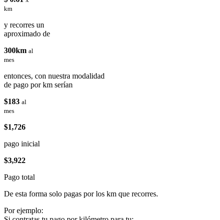
km
y recorres un
aproximado de
300km
al
mes
entonces, con nuestra modalidad
de pago por km serían
$183
al
mes
$1,726
pago inicial
$3,922
Pago total
De esta forma solo pagas por los km que recorres.
Por ejemplo:
Si contratas tu pago por kilómetro para tu: