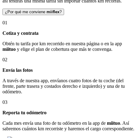
así tendrás una misma tarifa sin importar cuántos km recorras.
¿Por qué me conviene
miiflex
?
01
Cotiza y contrata
Obtén tu tarifa por km recorrido en nuestra página o en la app
miituo
y elige el plan de cobertura que más te convenga.
02
Envía las fotos
A través de nuestra app, envíanos cuatro fotos de tu coche (del
frente, parte trasera y costados derecho e izquierdo) y una de tu
odómetro.
03
Reporta tu odómetro
Cada mes envía una foto de tu odómetro en la app de
miituo
. Así
sabremos cuántos km recorriste y haremos el cargo correspondiente.