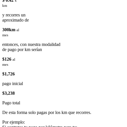
$ 0.42
x
km
y recorres un
aproximado de
300km
al
mes
entonces, con nuestra modalidad
de pago por km serían
$126
al
mes
$1,726
pago inicial
$3,238
Pago total
De esta forma solo pagas por los km que recorres.
Por ejemplo: