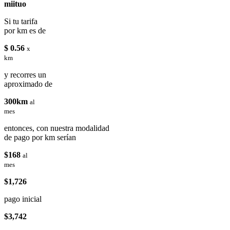
miituo
Si tu tarifa
por km es de
$ 0.56
x
km
y recorres un
aproximado de
300km
al
mes
entonces, con nuestra modalidad
de pago por km serían
$168
al
mes
$1,726
pago inicial
$3,742