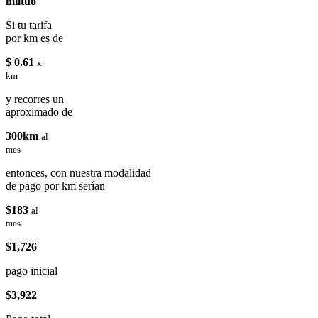
miituo
Si tu tarifa
por km es de
$ 0.61
x
km
y recorres un
aproximado de
300km
al
mes
entonces, con nuestra modalidad
de pago por km serían
$183
al
mes
$1,726
pago inicial
$3,922