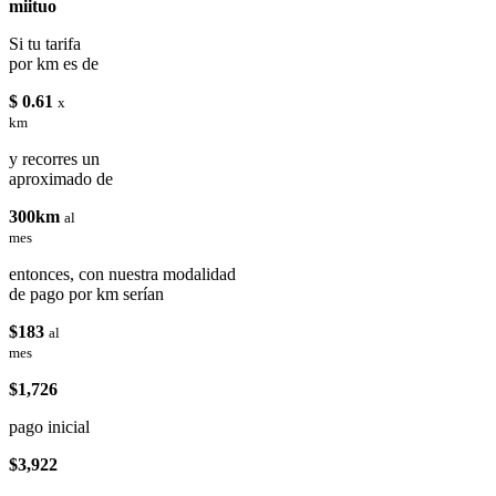
miituo
Si tu tarifa
por km es de
$ 0.61
x
km
y recorres un
aproximado de
300km
al
mes
entonces, con nuestra modalidad
de pago por km serían
$183
al
mes
$1,726
pago inicial
$3,922