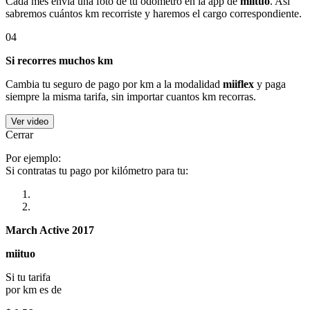
Cada mes envía una foto de tu odómetro en la app de
miituo
. Así
sabremos cuántos km recorriste y haremos el cargo correspondiente.
04
Si recorres muchos km
Cambia tu seguro de pago por km a la modalidad
miiflex
y paga
siempre la misma tarifa, sin importar cuantos km recorras.
Ver video
Cerrar
Por ejemplo:
Si contratas tu pago por kilómetro para tu:
March Active 2017
miituo
Si tu tarifa
por km es de