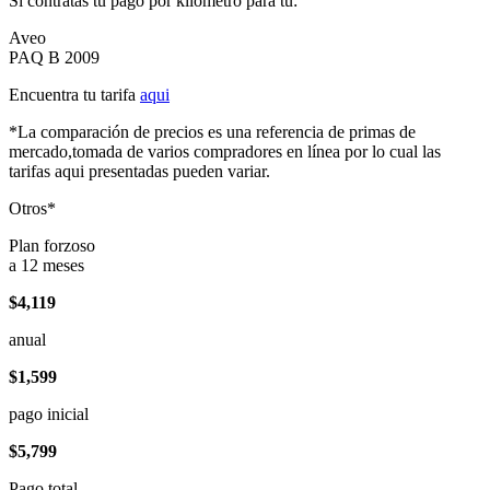
Si contratas tu pago por kilómetro para tu:
Aveo
PAQ B 2009
Encuentra tu tarifa
aqui
*La comparación de precios es una referencia de primas de
mercado,tomada de varios compradores en línea por lo cual las
tarifas aqui presentadas pueden variar.
Otros*
Plan forzoso
a 12 meses
$4,119
anual
$1,599
pago inicial
$5,799
Pago total