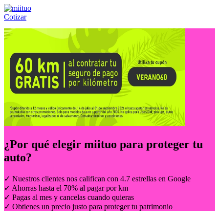
Cotizar
Llámanos al:
(55) 84-21-05-00
ó
800-953-00-59
¿Por qué elegir
miituo
para proteger tu
auto?
✓ Nuestros clientes nos califican con 4.7 estrellas en Google
✓ Ahorras hasta el 70% al pagar por km
✓ Pagas al mes y cancelas cuando quieras
✓ Obtienes un precio justo para proteger tu patrimonio