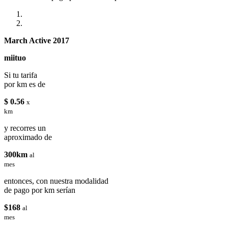
March Active 2017
miituo
Si tu tarifa
por km es de
$ 0.56
x
km
y recorres un
aproximado de
300km
al
mes
entonces, con nuestra modalidad
de pago por km serían
$168
al
mes