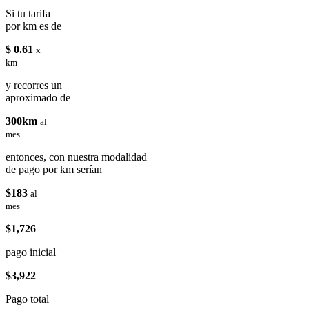
Si tu tarifa
por km es de
$ 0.61
x
km
y recorres un
aproximado de
300km
al
mes
entonces, con nuestra modalidad
de pago por km serían
$183
al
mes
$1,726
pago inicial
$3,922
Pago total