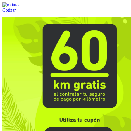
Cotizar
Llámanos al:
(55) 84-21-05-00
ó
800-953-00-59