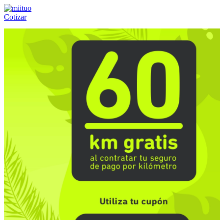
Cotizar
Llámanos al:
(55) 84-21-05-00
ó
800-953-00-59