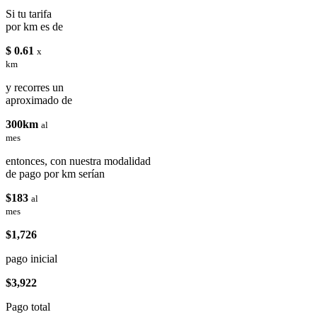
Si tu tarifa
por km es de
$ 0.61
x
km
y recorres un
aproximado de
300km
al
mes
entonces, con nuestra modalidad
de pago por km serían
$183
al
mes
$1,726
pago inicial
$3,922
Pago total