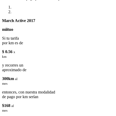
March Active 2017
miituo
Si tu tarifa
por km es de
$ 0.56
x
km
y recorres un
aproximado de
300km
al
mes
entonces, con nuestra modalidad
de pago por km serían
$168
al
mes