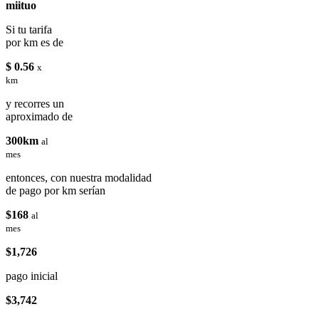
miituo
Si tu tarifa
por km es de
$ 0.56
x
km
y recorres un
aproximado de
300km
al
mes
entonces, con nuestra modalidad
de pago por km serían
$168
al
mes
$1,726
pago inicial
$3,742