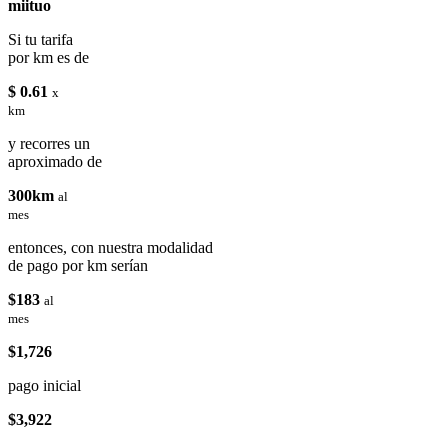
miituo
Si tu tarifa
por km es de
$ 0.61
x
km
y recorres un
aproximado de
300km
al
mes
entonces, con nuestra modalidad
de pago por km serían
$183
al
mes
$1,726
pago inicial
$3,922