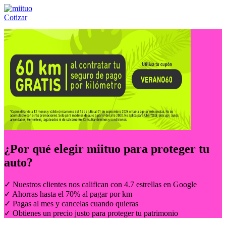
Cotizar
Llámanos al:
(55) 84-21-05-00
ó
800-953-00-59
¿Por qué elegir
miituo
para proteger tu
auto?
✓ Nuestros clientes nos califican con 4.7 estrellas en Google
✓ Ahorras hasta el 70% al pagar por km
✓ Pagas al mes y cancelas cuando quieras
✓ Obtienes un precio justo para proteger tu patrimonio