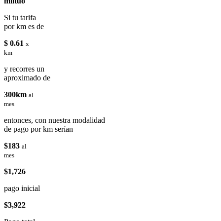
miituo
Si tu tarifa
por km es de
$ 0.61
x
km
y recorres un
aproximado de
300km
al
mes
entonces, con nuestra modalidad
de pago por km serían
$183
al
mes
$1,726
pago inicial
$3,922