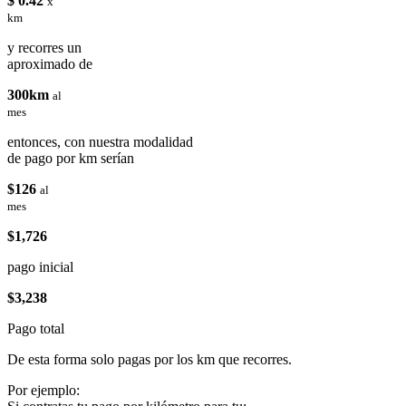
$ 0.42
x
km
y recorres un
aproximado de
300km
al
mes
entonces, con nuestra modalidad
de pago por km serían
$126
al
mes
$1,726
pago inicial
$3,238
Pago total
De esta forma solo pagas por los km que recorres.
Por ejemplo: