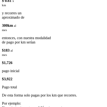
$ 0.61
x
km
y recorres un
aproximado de
300km
al
mes
entonces, con nuestra modalidad
de pago por km serían
$183
al
mes
$1,726
pago inicial
$3,922
Pago total
De esta forma solo pagas por los km que recorres.
Por ejemplo: