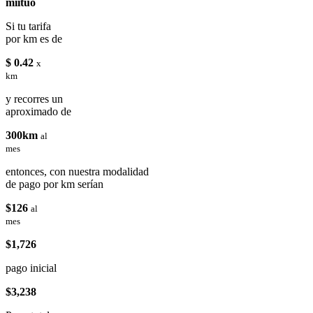
miituo
Si tu tarifa
por km es de
$ 0.42
x
km
y recorres un
aproximado de
300km
al
mes
entonces, con nuestra modalidad
de pago por km serían
$126
al
mes
$1,726
pago inicial
$3,238