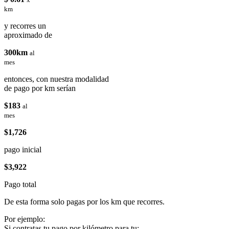
km
y recorres un
aproximado de
300km
al
mes
entonces, con nuestra modalidad
de pago por km serían
$183
al
mes
$1,726
pago inicial
$3,922
Pago total
De esta forma solo pagas por los km que recorres.
Por ejemplo:
Si contratas tu pago por kilómetro para tu: