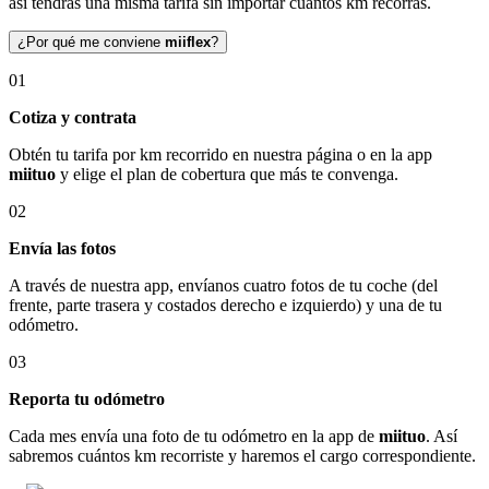
así tendrás una misma tarifa sin importar cuántos km recorras.
¿Por qué me conviene
miiflex
?
01
Cotiza y contrata
Obtén tu tarifa por km recorrido en nuestra página o en la app
miituo
y elige el plan de cobertura que más te convenga.
02
Envía las fotos
A través de nuestra app, envíanos cuatro fotos de tu coche (del
frente, parte trasera y costados derecho e izquierdo) y una de tu
odómetro.
03
Reporta tu odómetro
Cada mes envía una foto de tu odómetro en la app de
miituo
. Así
sabremos cuántos km recorriste y haremos el cargo correspondiente.