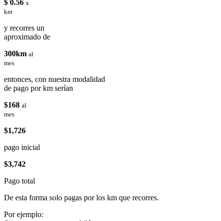
$ 0.56
x
km
y recorres un
aproximado de
300km
al
mes
entonces, con nuestra modalidad
de pago por km serían
$168
al
mes
$1,726
pago inicial
$3,742
Pago total
De esta forma solo pagas por los km que recorres.
Por ejemplo: