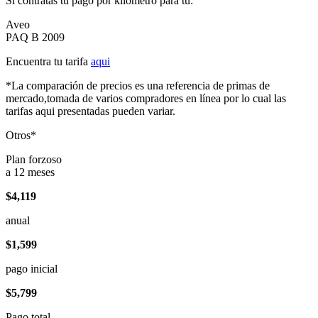
Si contratas tu pago por kilómetro para tu:
Aveo
PAQ B 2009
Encuentra tu tarifa
aqui
*La comparación de precios es una referencia de primas de
mercado,tomada de varios compradores en línea por lo cual las
tarifas aqui presentadas pueden variar.
Otros*
Plan forzoso
a 12 meses
$4,119
anual
$1,599
pago inicial
$5,799
Pago total