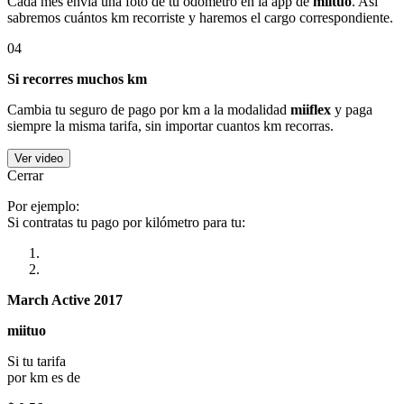
Cada mes envía una foto de tu odómetro en la app de
miituo
. Así
sabremos cuántos km recorriste y haremos el cargo correspondiente.
04
Si recorres muchos km
Cambia tu seguro de pago por km a la modalidad
miiflex
y paga
siempre la misma tarifa, sin importar cuantos km recorras.
Ver video
Cerrar
Por ejemplo:
Si contratas tu pago por kilómetro para tu:
March Active 2017
miituo
Si tu tarifa
por km es de