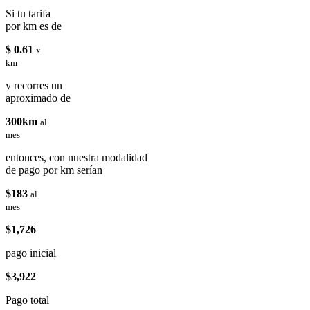
Si tu tarifa
por km es de
$ 0.61
x
km
y recorres un
aproximado de
300km
al
mes
entonces, con nuestra modalidad
de pago por km serían
$183
al
mes
$1,726
pago inicial
$3,922
Pago total