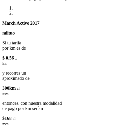
March Active 2017
miituo
Si tu tarifa
por km es de
$ 0.56
x
km
y recorres un
aproximado de
300km
al
mes
entonces, con nuestra modalidad
de pago por km serían
$168
al
mes