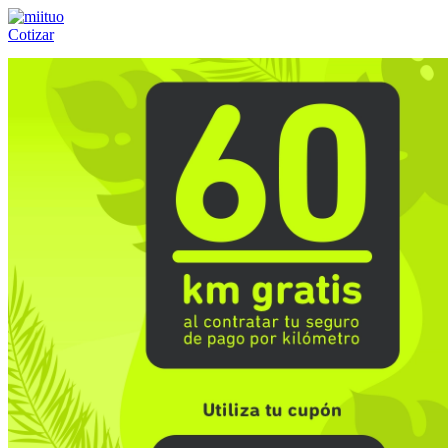
Cotizar
Llámanos al:
(55) 84-21-05-00
ó
800-953-00-59