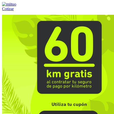
Cotizar
Llámanos al:
(55) 84-21-05-00
ó
800-953-00-59