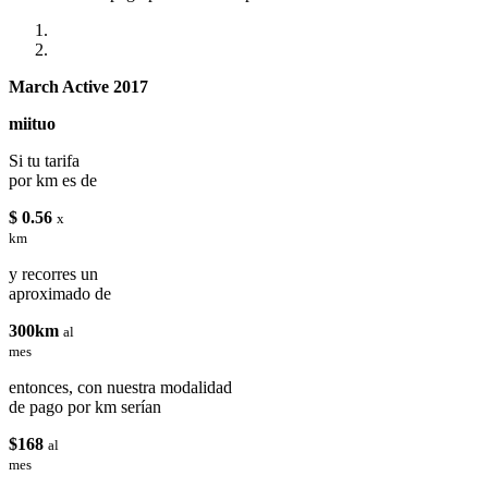
March Active 2017
miituo
Si tu tarifa
por km es de
$ 0.56
x
km
y recorres un
aproximado de
300km
al
mes
entonces, con nuestra modalidad
de pago por km serían
$168
al
mes