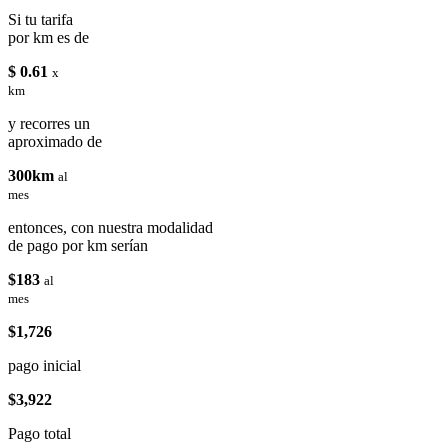
Si tu tarifa
por km es de
$ 0.61
x
km
y recorres un
aproximado de
300km
al
mes
entonces, con nuestra modalidad
de pago por km serían
$183
al
mes
$1,726
pago inicial
$3,922
Pago total