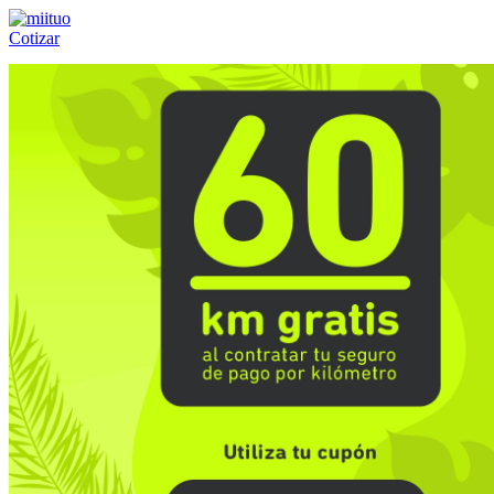
Cotizar
Llámanos al:
(55) 84-21-05-00
ó
800-953-00-59