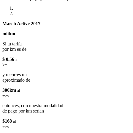
March Active 2017
miituo
Si tu tarifa
por km es de
$ 0.56
x
km
y recorres un
aproximado de
300km
al
mes
entonces, con nuestra modalidad
de pago por km serían
$168
al
mes