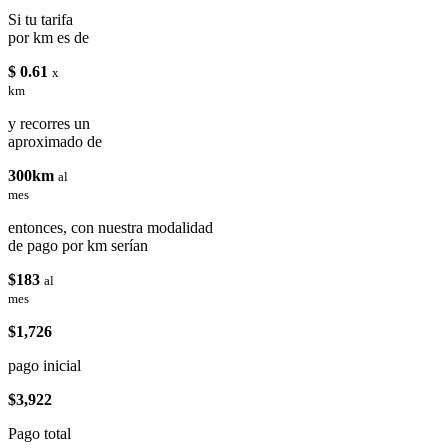
Si tu tarifa
por km es de
$ 0.61
x
km
y recorres un
aproximado de
300km
al
mes
entonces, con nuestra modalidad
de pago por km serían
$183
al
mes
$1,726
pago inicial
$3,922
Pago total