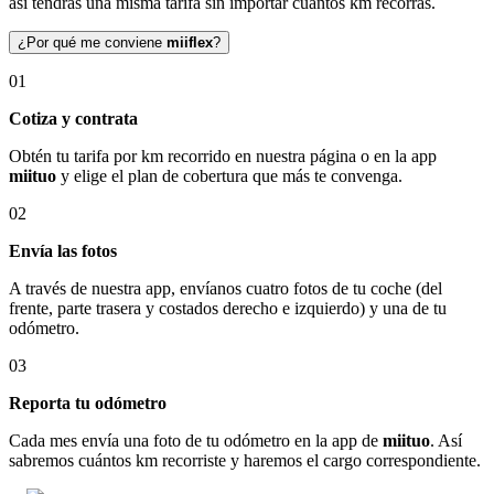
así tendrás una misma tarifa sin importar cuántos km recorras.
¿Por qué me conviene
miiflex
?
01
Cotiza y contrata
Obtén tu tarifa por km recorrido en nuestra página o en la app
miituo
y elige el plan de cobertura que más te convenga.
02
Envía las fotos
A través de nuestra app, envíanos cuatro fotos de tu coche (del
frente, parte trasera y costados derecho e izquierdo) y una de tu
odómetro.
03
Reporta tu odómetro
Cada mes envía una foto de tu odómetro en la app de
miituo
. Así
sabremos cuántos km recorriste y haremos el cargo correspondiente.