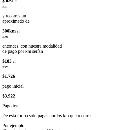
$ 0.61
x
km
y recorres un
aproximado de
300km
al
mes
entonces, con nuestra modalidad
de pago por km serían
$183
al
mes
$1,726
pago inicial
$3,922
Pago total
De esta forma solo pagas por los km que recorres.
Por ejemplo: