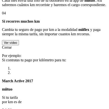
Cada mes envía una foto de tu odómetro en la app de
miituo
. Así
sabremos cuántos km recorriste y haremos el cargo correspondiente.
04
Si recorres muchos km
Cambia tu seguro de pago por km a la modalidad
miiflex
y paga
siempre la misma tarifa, sin importar cuantos km recorras.
Ver video
Cerrar
Por ejemplo:
Si contratas tu pago por kilómetro para tu:
March Active 2017
miituo
Si tu tarifa
por km es de