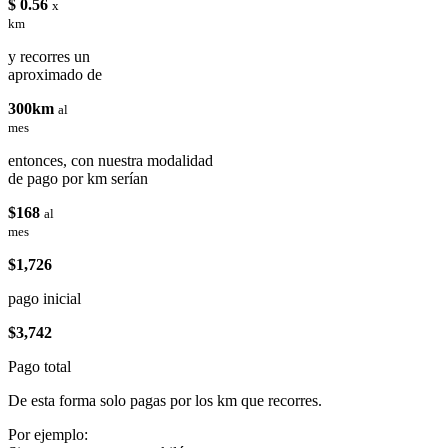
$ 0.56
x
km
y recorres un
aproximado de
300km
al
mes
entonces, con nuestra modalidad
de pago por km serían
$168
al
mes
$1,726
pago inicial
$3,742
Pago total
De esta forma solo pagas por los km que recorres.
Por ejemplo: