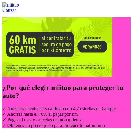
Cotizar
Llámanos al:
(55) 84-21-05-00
ó
800-953-00-59
¿Por qué elegir
miituo
para proteger tu
auto?
✓ Nuestros clientes nos califican con 4.7 estrellas en Google
✓ Ahorras hasta el 70% al pagar por km
✓ Pagas al mes y cancelas cuando quieras
✓ Obtienes un precio justo para proteger tu patrimonio