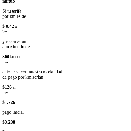
miituo
Si tu tarifa
por km es de
$ 0.42
x
km
y recorres un
aproximado de
300km
al
mes
entonces, con nuestra modalidad
de pago por km serían
$126
al
mes
$1,726
pago inicial
$3,238