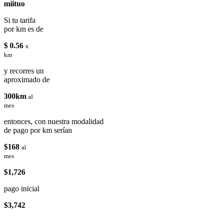
miituo
Si tu tarifa
por km es de
$ 0.56
x
km
y recorres un
aproximado de
300km
al
mes
entonces, con nuestra modalidad
de pago por km serían
$168
al
mes
$1,726
pago inicial
$3,742