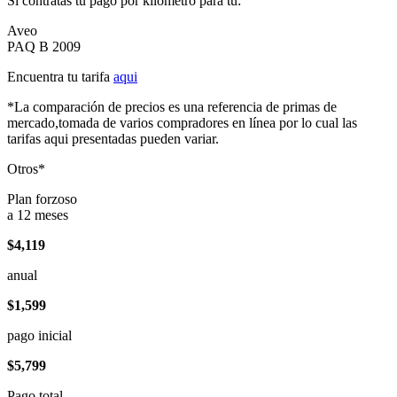
Si contratas tu pago por kilómetro para tu:
Aveo
PAQ B 2009
Encuentra tu tarifa
aqui
*La comparación de precios es una referencia de primas de
mercado,tomada de varios compradores en línea por lo cual las
tarifas aqui presentadas pueden variar.
Otros*
Plan forzoso
a 12 meses
$4,119
anual
$1,599
pago inicial
$5,799
Pago total