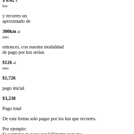
$ 0.42
x
km
y recorres un
aproximado de
300km
al
mes
entonces, con nuestra modalidad
de pago por km serían
$126
al
mes
$1,726
pago inicial
$3,238
Pago total
De esta forma solo pagas por los km que recorres.
Por ejemplo: