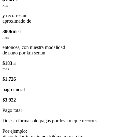
km
y recorres un
aproximado de
300km
al
mes
entonces, con nuestra modalidad
de pago por km serían
$183
al
mes
$1,726
pago inicial
$3,922
Pago total
De esta forma solo pagas por los km que recorres.
Por ejemplo:
Si contratas tu pago por kilómetro para tu: