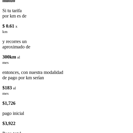
miituo
Si tu tarifa
por km es de
$ 0.61
x
km
y recorres un
aproximado de
300km
al
mes
entonces, con nuestra modalidad
de pago por km serían
$183
al
mes
$1,726
pago inicial
$3,922