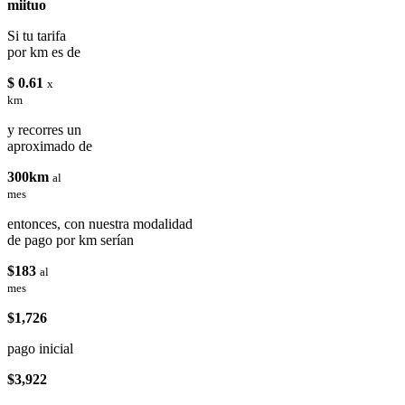
miituo
Si tu tarifa
por km es de
$ 0.61
x
km
y recorres un
aproximado de
300km
al
mes
entonces, con nuestra modalidad
de pago por km serían
$183
al
mes
$1,726
pago inicial
$3,922