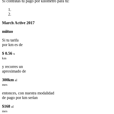
Si contratas tu pago por kilómetro para tu:
March Active 2017
miituo
Si tu tarifa
por km es de
$ 0.56
x
km
y recorres un
aproximado de
300km
al
mes
entonces, con nuestra modalidad
de pago por km serían
$168
al
mes