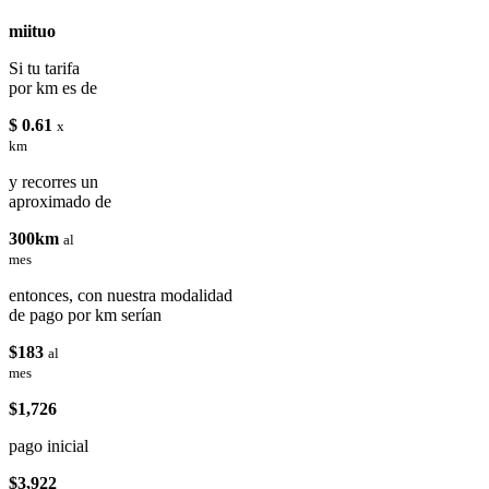
miituo
Si tu tarifa
por km es de
$ 0.61
x
km
y recorres un
aproximado de
300km
al
mes
entonces, con nuestra modalidad
de pago por km serían
$183
al
mes
$1,726
pago inicial
$3,922