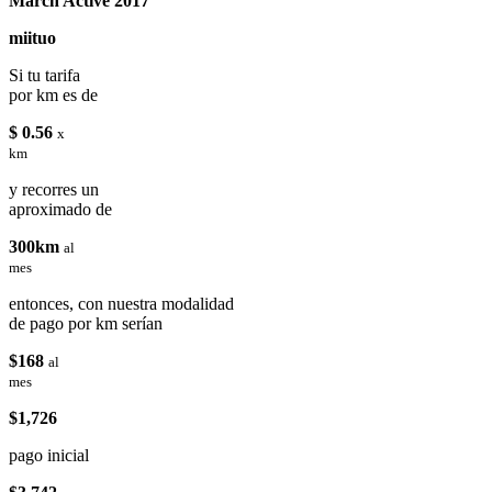
March Active 2017
miituo
Si tu tarifa
por km es de
$ 0.56
x
km
y recorres un
aproximado de
300km
al
mes
entonces, con nuestra modalidad
de pago por km serían
$168
al
mes
$1,726
pago inicial