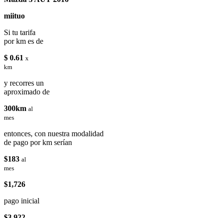
miituo
Si tu tarifa
por km es de
$ 0.61
x
km
y recorres un
aproximado de
300km
al
mes
entonces, con nuestra modalidad
de pago por km serían
$183
al
mes
$1,726
pago inicial
$3,922