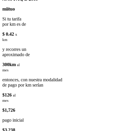
miituo
Si tu tarifa
por km es de
$ 0.42
x
km
y recorres un
aproximado de
300km
al
mes
entonces, con nuestra modalidad
de pago por km serían
$126
al
mes
$1,726
pago inicial
$3,238