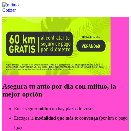
Cotizar
Llámanos al:
(55) 84-21-05-00
ó
800-953-00-59
Asegura tu auto por día con miituo, la
mejor opción
En el seguro
miituo
no hay plazos forzosos
Escoges la
modalidad que más te convenga
(por km o pago
fijo)