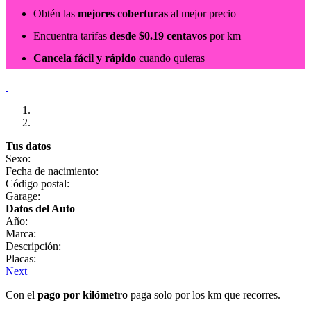
Obtén las
mejores coberturas
al mejor precio
Encuentra tarifas
desde $0.19 centavos
por km
Cancela fácil y rápido
cuando quieras
Tus datos
Sexo:
Fecha de nacimiento:
Código postal:
Garage:
Datos del Auto
Año:
Marca:
Descripción:
Placas:
Next
Con el
pago por kilómetro
paga solo por los km que recorres.