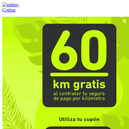
Cotizar
Llámanos al:
(55) 84-21-05-00
ó
800-953-00-59