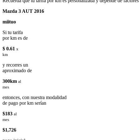
Recuerda que tu tarifa por km es personalizada y depende de factores
Mazda 3 AUT 2016
miituo
Si tu tarifa
por km es de
$ 0.61
x
km
y recorres un
aproximado de
300km
al
mes
entonces, con nuestra modalidad
de pago por km serían
$183
al
mes
$1,726