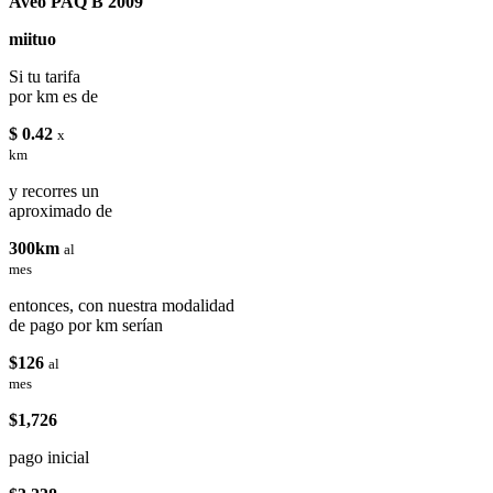
Aveo PAQ B 2009
miituo
Si tu tarifa
por km es de
$ 0.42
x
km
y recorres un
aproximado de
300km
al
mes
entonces, con nuestra modalidad
de pago por km serían
$126
al
mes
$1,726
pago inicial