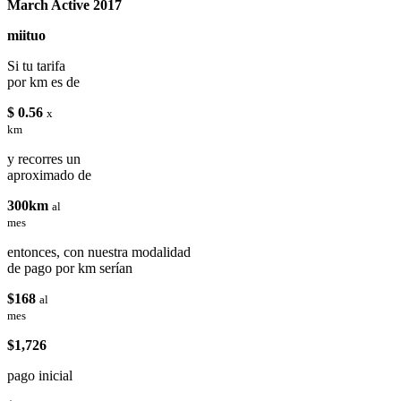
March Active 2017
miituo
Si tu tarifa
por km es de
$ 0.56
x
km
y recorres un
aproximado de
300km
al
mes
entonces, con nuestra modalidad
de pago por km serían
$168
al
mes
$1,726
pago inicial