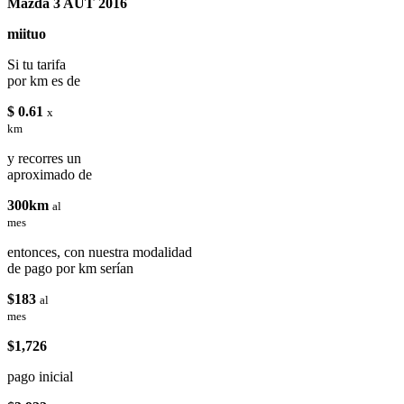
Mazda 3 AUT 2016
miituo
Si tu tarifa
por km es de
$ 0.61
x
km
y recorres un
aproximado de
300km
al
mes
entonces, con nuestra modalidad
de pago por km serían
$183
al
mes
$1,726
pago inicial