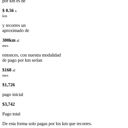
por km es de
$ 0.56
x
km
y recorres un
aproximado de
300km
al
mes
entonces, con nuestra modalidad
de pago por km serían
$168
al
mes
$1,726
pago inicial
$3,742
Pago total
De esta forma solo pagas por los km que recorres.