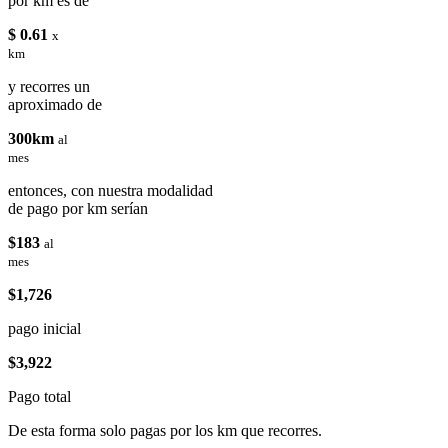
por km es de
$ 0.61
x
km
y recorres un
aproximado de
300km
al
mes
entonces, con nuestra modalidad
de pago por km serían
$183
al
mes
$1,726
pago inicial
$3,922
Pago total
De esta forma solo pagas por los km que recorres.