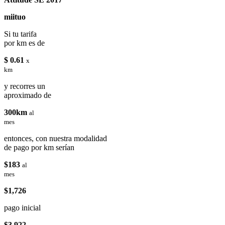
miituo
Si tu tarifa
por km es de
$ 0.61
x
km
y recorres un
aproximado de
300km
al
mes
entonces, con nuestra modalidad
de pago por km serían
$183
al
mes
$1,726
pago inicial
$3,922