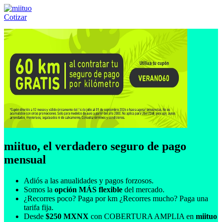
Cotizar
Llámanos al:
(55) 84-21-05-00
ó
800-953-00-59
miituo, el verdadero seguro de pago
mensual
Adiós a las anualidades y pagos forzosos.
Somos la
opción MÁS flexible
del mercado.
¿Recorres poco? Paga por km ¿Recorres mucho? Paga una
tarifa fija.
Desde
$250 MXNX
con COBERTURA AMPLIA en
miituo