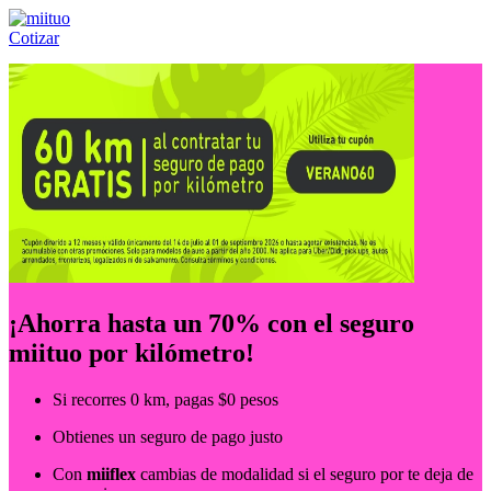
Cotizar
Llámanos al:
(55) 84-21-05-00
ó
800-953-00-59
¡Ahorra hasta un 70% con el seguro
miituo por kilómetro!
Si recorres 0 km, pagas $0 pesos
Obtienes un seguro de pago justo
Con
miiflex
cambias de modalidad si el seguro por te deja de