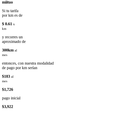
miituo
Si tu tarifa
por km es de
$ 0.61
x
km
y recorres un
aproximado de
300km
al
mes
entonces, con nuestra modalidad
de pago por km serían
$183
al
mes
$1,726
pago inicial
$3,922