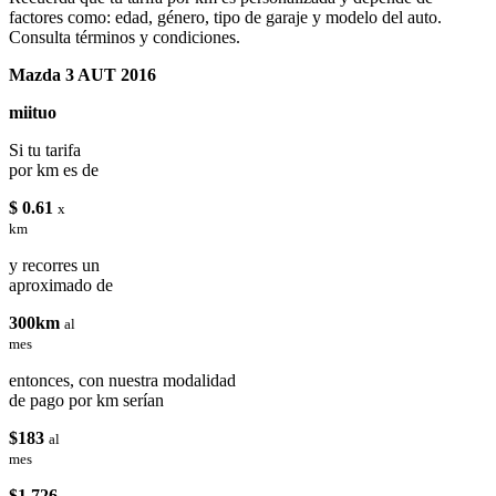
factores como: edad, género, tipo de garaje y modelo del auto.
Consulta términos y condiciones.
Mazda 3 AUT 2016
miituo
Si tu tarifa
por km es de
$ 0.61
x
km
y recorres un
aproximado de
300km
al
mes
entonces, con nuestra modalidad
de pago por km serían
$183
al
mes
$1,726