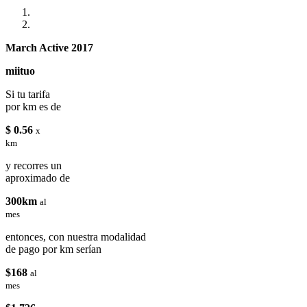
March Active 2017
miituo
Si tu tarifa
por km es de
$ 0.56
x
km
y recorres un
aproximado de
300km
al
mes
entonces, con nuestra modalidad
de pago por km serían
$168
al
mes