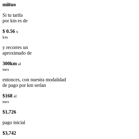
miituo
Si tu tarifa
por km es de
$ 0.56
x
km
y recorres un
aproximado de
300km
al
mes
entonces, con nuestra modalidad
de pago por km serían
$168
al
mes
$1,726
pago inicial
$3,742