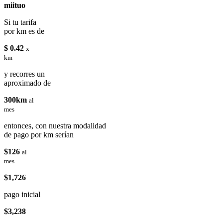
miituo
Si tu tarifa
por km es de
$ 0.42
x
km
y recorres un
aproximado de
300km
al
mes
entonces, con nuestra modalidad
de pago por km serían
$126
al
mes
$1,726
pago inicial
$3,238