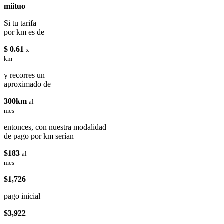
miituo
Si tu tarifa
por km es de
$ 0.61
x
km
y recorres un
aproximado de
300km
al
mes
entonces, con nuestra modalidad
de pago por km serían
$183
al
mes
$1,726
pago inicial
$3,922