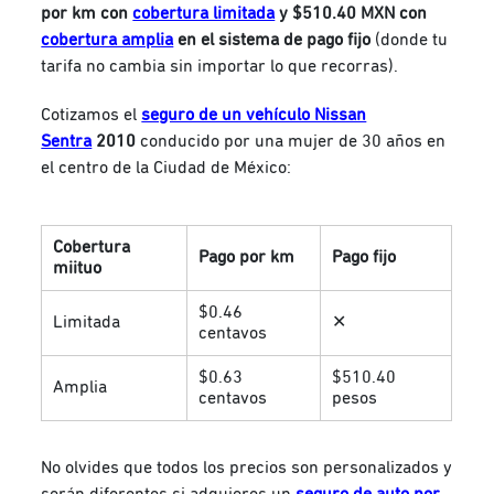
por km con
cobertura limitada
y $510.40 MXN con
cobertura amplia
en el sistema de pago fijo
(donde tu
tarifa no cambia sin importar lo que recorras).
Cotizamos el
seguro de un vehículo Nissan
Sentra
2010
conducido por una mujer de 30 años en
el centro de la Ciudad de México:
Cobertura
Pago por km
Pago fijo
miituo
$0.46
Limitada
✕
centavos
$0.63
$510.40
Amplia
centavos
pesos
No olvides que todos los precios son personalizados y
serán diferentes si adquieres un
seguro de auto por