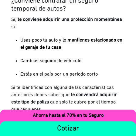
¿Conviene contratar un seguro
temporal de autos?
Sí,
te conviene adquirir una protección momentánea
si:
Usas poco tu auto y lo
mantienes estacionado en
el garaje de tu casa
Cambias seguido de vehículo
Estás en el país por un período corto
Si te identificas con alguna de las características
anteriores debes saber que
te convendrá adquirir
este tipo de póliza
que solo te cubre por el tiempo
que requieres.
Ahorra hasta el 70% en tu Seguro
Con
miituo
, si
no utilizas para nada tu carro, pagas $0
Cotizar
pesos y sigues protegido(a),
aunque tu coche esté