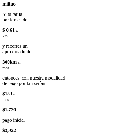
miituo
Si tu tarifa
por km es de
$ 0.61
x
km
y recorres un
aproximado de
300km
al
mes
entonces, con nuestra modalidad
de pago por km serían
$183
al
mes
$1,726
pago inicial
$3,922