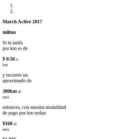
March Active 2017
miituo
Si tu tarifa
por km es de
$ 0.56
x
km
y recorres un
aproximado de
300km
al
mes
entonces, con nuestra modalidad
de pago por km serían
$168
al
mes