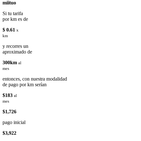
miituo
Si tu tarifa
por km es de
$ 0.61
x
km
y recorres un
aproximado de
300km
al
mes
entonces, con nuestra modalidad
de pago por km serían
$183
al
mes
$1,726
pago inicial
$3,922