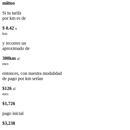
miituo
Si tu tarifa
por km es de
$ 0.42
x
km
y recorres un
aproximado de
300km
al
mes
entonces, con nuestra modalidad
de pago por km serían
$126
al
mes
$1,726
pago inicial
$3,238