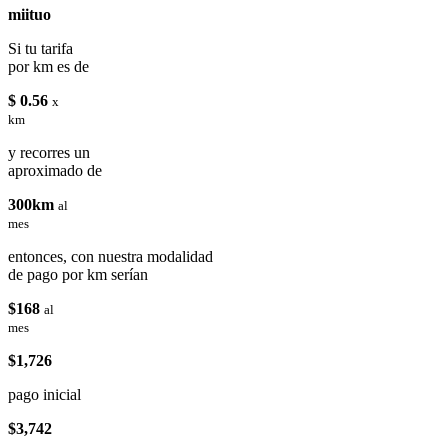
miituo
Si tu tarifa
por km es de
$ 0.56
x
km
y recorres un
aproximado de
300km
al
mes
entonces, con nuestra modalidad
de pago por km serían
$168
al
mes
$1,726
pago inicial
$3,742