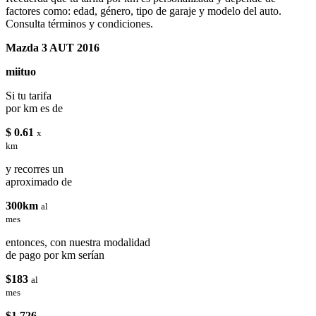
factores como: edad, género, tipo de garaje y modelo del auto.
Consulta términos y condiciones.
Mazda 3 AUT 2016
miituo
Si tu tarifa
por km es de
$ 0.61
x
km
y recorres un
aproximado de
300km
al
mes
entonces, con nuestra modalidad
de pago por km serían
$183
al
mes
$1,726