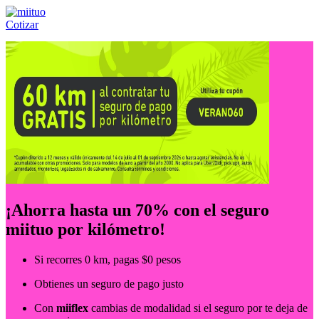
Cotizar
Llámanos al:
(55) 84-21-05-00
ó
800-953-00-59
¡Ahorra hasta un 70% con el seguro
miituo por kilómetro!
Si recorres 0 km, pagas $0 pesos
Obtienes un seguro de pago justo
Con
miiflex
cambias de modalidad si el seguro por te deja de