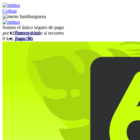
Cotizar
Somos el único seguro de pago
Pago por km
por kilómetro donde si recorres
Pago fijo
0 km, pagas $0.
Coberturas
Preguntas Frecuentes
Blog
Referidos
miiflex
Cotizar