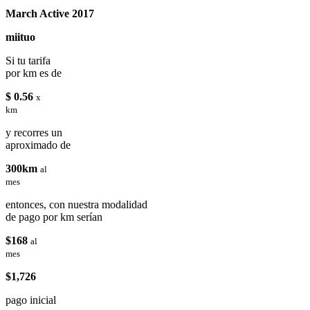
March Active 2017
miituo
Si tu tarifa
por km es de
$ 0.56
x
km
y recorres un
aproximado de
300km
al
mes
entonces, con nuestra modalidad
de pago por km serían
$168
al
mes
$1,726
pago inicial