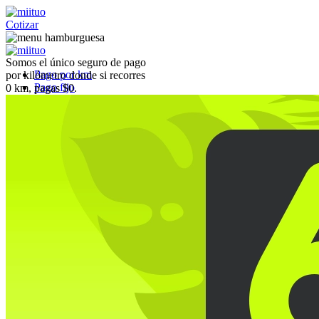
Cotizar
Somos el único seguro de pago
Pago por km
por kilómetro donde si recorres
Pago fijo
0 km, pagas $0.
Coberturas
Preguntas Frecuentes
Blog
Referidos
miiflex
Cotizar