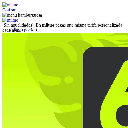
Cotizar
¡Sin anualidades!
En
miituo
pagas una misma tarifa personalizada
Pago por km
cada mes.
Pago fijo
Coberturas
Preguntas Frecuentes
Blog
Referidos
miiflex
Cotizar