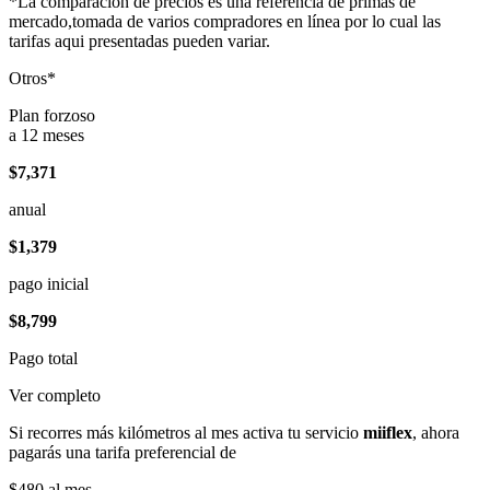
*La comparación de precios es una referencia de primas de
mercado,tomada de varios compradores en línea por lo cual las
tarifas aqui presentadas pueden variar.
Otros*
Plan forzoso
a 12 meses
$7,371
anual
$1,379
pago inicial
$8,799
Pago total
Ver completo
Si recorres más kilómetros al mes activa tu servicio
miiflex
, ahora
pagarás una tarifa preferencial de
$480
al mes