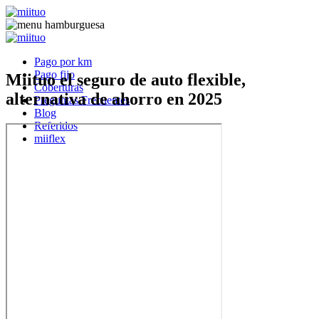
Pago por km
Pago fijo
Miituo el seguro de auto flexible,
Coberturas
alternativa de ahorro en 2025
Preguntas Frecuentes
Blog
Referidos
miiflex