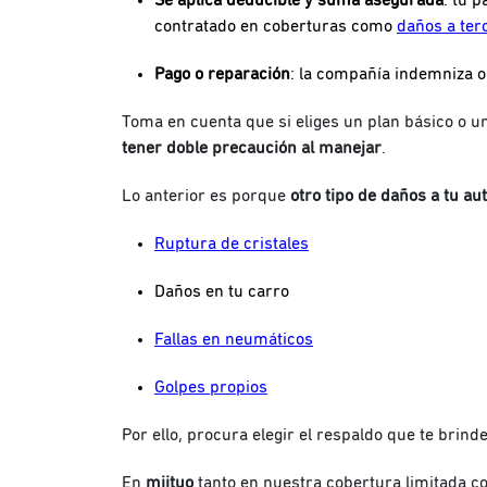
Se aplica deducible y suma asegurada
: tú 
contratado en coberturas como
daños a ter
Pago o reparación
: la compañía indemniza o
Toma en cuenta que si eliges un plan básico o u
tener
doble precaución al
manejar
.
Lo anterior es porque
otro tipo de daños a tu au
Ruptura de cristales
Daños en tu carro
Fallas en neumáticos
Golpes propios
Por ello, procura elegir el respaldo que te brin
En
miituo
tanto en nuestra cobertura limitada c