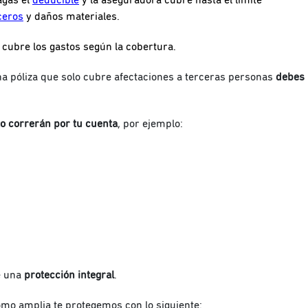
pagas el
deducible
y la aseguradora cubre hasta el límite
ceros
y daños materiales.
 cubre los gastos según la cobertura.
na póliza que solo cubre afectaciones a terceras personas
debes
to correrán por tu cuenta
, por ejemplo:
de una
protección integral
.
omo amplia te protegemos con lo siguiente: