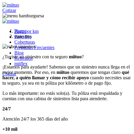
Cotizar
Home
Pago por km
siniestros
Pago fijo
Coberturas
Preguntas Frecuentes
Blog
¿Tuviste un siniestro con tu seguro
miituo
?
Referidos
miiflex
¡Estamos para ayudarte! Sabemos que un siniestro nunca llega en el
mejor momento. Por eso, en
miituo
queremos que tengas claro
qué
Cotizar
hacer, a quién llamar y cómo recibir apoyo
cuando necesites usar
tu seguro, ya sea en tu póliza por kilómetro o de pago fijo.
Lo más importante: no estás solo(a). Tu póliza está respaldada y
cuentas con una cabina de siniestros lista para atenderte.
24/7
Atención 24/7 los 365 días del año
+10 mil