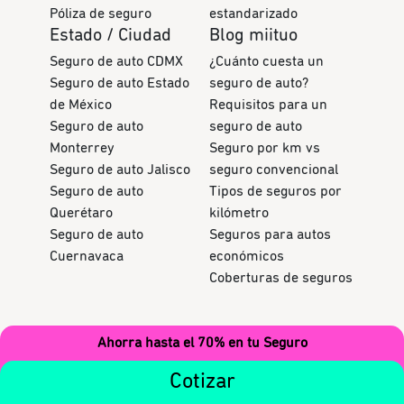
Póliza de seguro
estandarizado
Estado / Ciudad
Blog miituo
Seguro de auto CDMX
¿Cuánto cuesta un
Seguro de auto Estado
seguro de auto?
de México
Requisitos para un
Seguro de auto
seguro de auto
Monterrey
Seguro por km vs
Seguro de auto Jalisco
seguro convencional
Seguro de auto
Tipos de seguros por
Querétaro
kilómetro
Seguro de auto
Seguros para autos
Cuernavaca
económicos
Coberturas de seguros
Ahorra hasta el 70% en tu Seguro
Registrado ante la:
Cotizar
Descaga la app