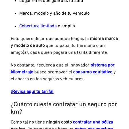
Lugar en el que guardas tu auto
Marca, modelo y año de tu vehículo
Cobertura limitada
o amplia
Esto quiere decir que aunque tengas la
misma marca
y modelo de auto
que tu papá, tu hermano o un
amigo(a), cada quien pagará una tarifa diferente.
No obstante, recuerda que el innovador
sistema por
kilometraje
busca promover el
consumo equitativo
y
el ahorro en los seguros vehiculares.
¡Revisa aquí tu tarifa!
¿Cuánto cuesta contratar un seguro por
km?
Como tal no tiene
ningún costo
contratar una póliza
por km
, únicamente se hace un
cobro por apertura